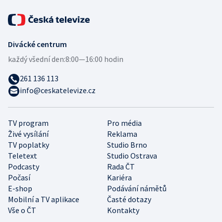
Divácké centrum
každý všední den:
8:00—16:00 hodin
261 136 113
info@ceskatelevize.cz
TV program
Pro média
Živé vysílání
Reklama
TV poplatky
Studio Brno
Teletext
Studio Ostrava
Podcasty
Rada ČT
Počasí
Kariéra
E-shop
Podávání námětů
Mobilní a TV aplikace
Časté dotazy
Vše o ČT
Kontakty