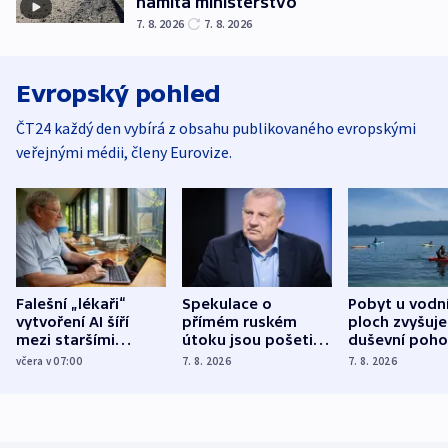
namítá ministerstvo
7. 8. 2026
7. 8. 2026
Evropský pohled
ČT24 každý den vybírá z obsahu publikovaného evropskými
veřejnými médii, členy Eurovize.
Falešní „lékaři“
Spekulace o
Pobyt u vodn
vytvoření AI šíří
přímém ruském
ploch zvyšuje
mezi staršími
útoku jsou pošetilé,
duševní poho
Poláky nebezpečné
míní estonský
ukázala
včera v 07:00
7. 8. 2026
7. 8. 2026
zdravotní rady
bezpečnostní
mezinárodní 
expert