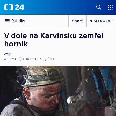
Sport
SLEDOVAT
Rubriky
V dole na Karvinsku zemřel
horník
ČT24
4. 10. 2011
4. 10. 2011
|
Zdroj:
ČT24