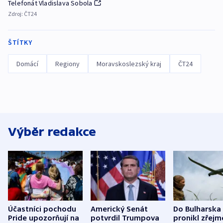
Telefonát Vladislava Sobola
Zdroj:
ČT24
ŠTÍTKY
Domácí
Regiony
Moravskoslezský kraj
ČT24
Výběr redakce
Účastníci pochodu
Americký Senát
Do Bulharska
Pride upozorňují na
potvrdil Trumpova
pronikl zřejm