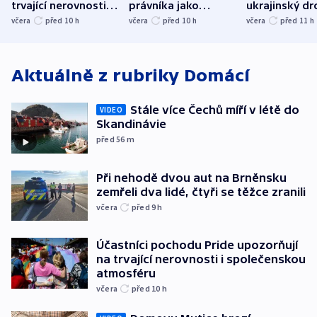
trvající nerovnosti i
právníka jako
ukrajinský dr
společenskou
ministra
explodoval k
včera
před 10
h
včera
před 10
h
včera
před 11
h
atmosféru
spravedlnosti
od plynovod
Aktuálně z rubriky
Domácí
Stále více Čechů míří v létě do
VIDEO
Skandinávie
před 56
m
Při nehodě dvou aut na Brněnsku
zemřeli dva lidé, čtyři se těžce zranili
včera
před 9
h
Účastníci pochodu Pride upozorňují
na trvající nerovnosti i společenskou
atmosféru
včera
před 10
h