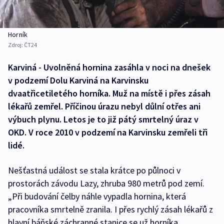
Horník
Zdroj:
ČT24
Karviná - Uvolněná hornina zasáhla v noci na dnešek
v podzemí Dolu Karviná na Karvinsku
dvaatřicetiletého horníka. Muž na místě i přes zásah
lékařů zemřel. Příčinou úrazu nebyl důlní otřes ani
výbuch plynu. Letos je to již pátý smrtelný úraz v
OKD. V roce 2010 v podzemí na Karvinsku zemřeli tři
lidé.
Nešťastná událost se stala krátce po půlnoci v
prostorách závodu Lazy, zhruba 980 metrů pod zemí.
„Při budování čelby náhle vypadla hornina, která
pracovníka smrtelně zranila. I přes rychlý zásah lékařů z
hlavní báňské záchranné stanice se už horníka