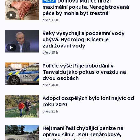
Domovu Mutice hrozí
VIDEO
maximální pokuta. Neregistrovaná
péče by mohla být trestná
před 11
h
Řeky vysychají a podzemní vody
ubývá. Hydrolog: Klíčem je
zadržování vody
před 15
h
Policie vyšetřuje pobodání v
Tanvaldu jako pokus o vraždu na
dvou osobách
před 20
h
Adopcí dospělých bylo loni nejvíc od
roku 2020
před 21
h
Hejtmani řeší chybějící peníze na
opravu silnic. Jsou nenárokové,