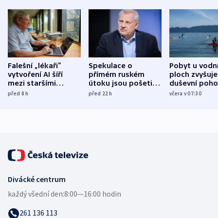
Falešní „lékaři“
Spekulace o
Pobyt u vodn
vytvoření AI šíří
přímém ruském
ploch zvyšuje
mezi staršími
útoku jsou pošetilé,
duševní poho
Poláky nebezpečné
míní estonský
ukázala
před 8
h
před 22
h
včera v 07:30
zdravotní rady
bezpečnostní
mezinárodní 
expert
Divácké centrum
každý všední den:
8:00—16:00 hodin
261 136 113