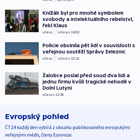
Knížák byl pro mnohé symbolem
svobody a intelektuálního rebelství,
řekl Klaus
včera
včera v 14:02
Policie obvinila pět lidí v souvislosti s
veřejnou soutěží Správy železnic
včera
včera v 13:21
Žalobce poslal před soud dva lidi a
jednu firmu kvůli tragické nehodě v
Dolní Lutyni
včera v 12:45
Evropský pohled
ČT24 každý den vybírá z obsahu publikovaného evropskými
veřejnými médii, členy Eurovize.