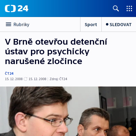
Sport
SLEDOVAT
Rubriky
V Brně otevřou detenční
ústav pro psychicky
narušené zločince
ČT24
15. 12. 2008
15. 12. 2008
|
Zdroj:
ČT24