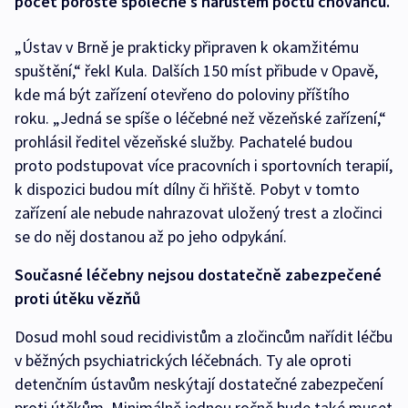
počet poroste společně s nárůstem počtu chovanců.
„Ústav v Brně je prakticky připraven k okamžitému
spuštění,“ řekl Kula. Dalších 150 míst přibude v Opavě,
kde má být zařízení otevřeno do poloviny příštího
roku. „Jedná se spíše o léčebné než vězeňské zařízení,“
prohlásil ředitel vězeňské služby. Pachatelé budou
proto podstupovat více pracovních i sportovních terapií,
k dispozici budou mít dílny či hřiště. Pobyt v tomto
zařízení ale nebude nahrazovat uložený trest a zločinci
se do něj dostanou až po jeho odpykání.
Současné léčebny nejsou dostatečně zabezpečené
proti útěku vězňů
Dosud mohl soud recidivistům a zločincům nařídit léčbu
v běžných psychiatrických léčebnách. Ty ale oproti
detenčním ústavům neskýtají dostatečné zabezpečení
proti útěkům. Minimálně jednou ročně bude také muset