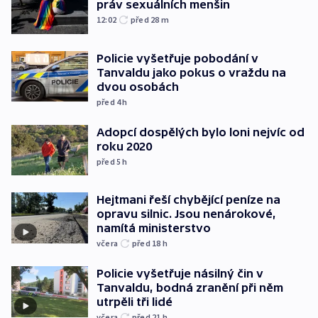
práv sexuálních menšin
12:02
před 28
m
Policie vyšetřuje pobodání v
Tanvaldu jako pokus o vraždu na
dvou osobách
před 4
h
Adopcí dospělých bylo loni nejvíc od
roku 2020
před 5
h
Hejtmani řeší chybějící peníze na
opravu silnic. Jsou nenárokové,
namítá ministerstvo
včera
před 18
h
Policie vyšetřuje násilný čin v
Tanvaldu, bodná zranění při něm
utrpěli tři lidé
včera
před 21
h