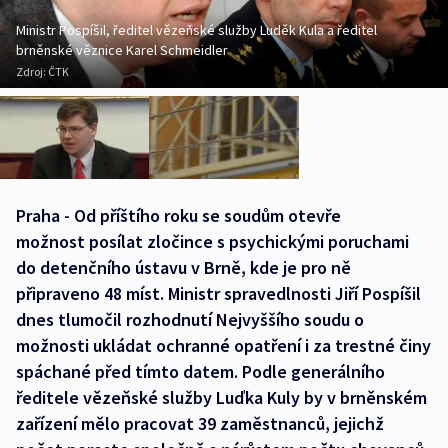
Ministr Pospíšil, ředitel vězeňské služby Luděk Kula a ředitel
brněnské věznice Karel Schmeidler
Zdroj:
ČTK
Praha - Od příštího roku se soudům otevře
možnost posílat zločince s psychickými poruchami
do detenčního ústavu v Brně, kde je pro ně
připraveno 48 míst. Ministr spravedlnosti Jiří Pospíšil
dnes tlumočil rozhodnutí Nejvyššího soudu o
možnosti ukládat ochranné opatření i za trestné činy
spáchané před tímto datem. Podle generálního
ředitele vězeňské služby Luďka Kuly by v brněnském
zařízení mělo pracovat 39 zaměstnanců, jejichž