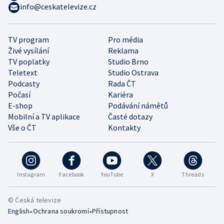
info@ceskatelevize.cz
TV program
Pro média
Živé vysílání
Reklama
TV poplatky
Studio Brno
Teletext
Studio Ostrava
Podcasty
Rada ČT
Počasí
Kariéra
E-shop
Podávání námětů
Mobilní a TV aplikace
Časté dotazy
Vše o ČT
Kontakty
Instagram
Facebook
YouTube
X
Threads
© Česká televize
•
•
English
Ochrana soukromí
Přístupnost