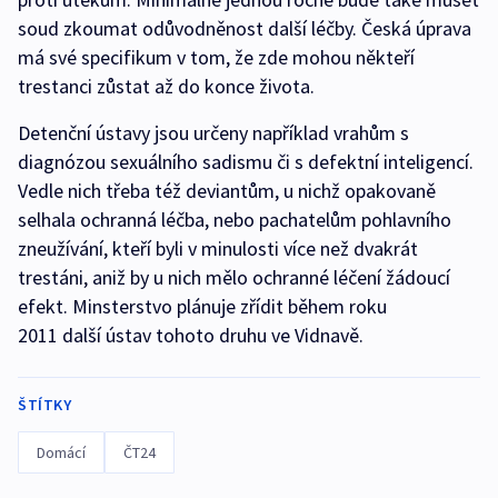
soud zkoumat odůvodněnost další léčby. Česká úprava
má své specifikum v tom, že zde mohou někteří
trestanci zůstat až do konce života.
Detenční ústavy jsou určeny například vrahům s
diagnózou sexuálního sadismu či s defektní inteligencí.
Vedle nich třeba též deviantům, u nichž opakovaně
selhala ochranná léčba, nebo pachatelům pohlavního
zneužívání, kteří byli v minulosti více než dvakrát
trestáni, aniž by u nich mělo ochranné léčení žádoucí
efekt. Minsterstvo plánuje zřídit během roku
2011 další ústav tohoto druhu ve Vidnavě.
ŠTÍTKY
Domácí
ČT24