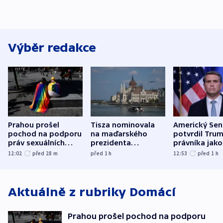
Výběr redakce
Prahou prošel
Tisza nominovala
Americký Sen
pochod na podporu
na maďarského
potvrdil Tru
práv sexuálních
prezidenta
právníka jako
menšin
bývalého šéfa
ministra
12:02
před 28
m
před 1
h
12:53
před 1
h
nejvyššího soudu
spravedlnost
Aktuálně z rubriky
Domácí
Prahou prošel pochod na podporu