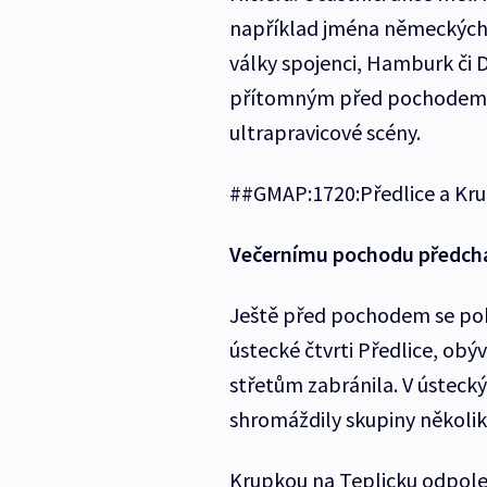
například jména německých
války spojenci, Hamburk či D
přítomným před pochodem p
ultrapravicové scény.
##GMAP:1720:Předlice a Kr
Večernímu pochodu předcház
Ještě před pochodem se poku
ústecké čtvrti Předlice, ob
střetům zabránila. V ústecký
shromáždily skupiny několi
Krupkou na Teplicku odpole