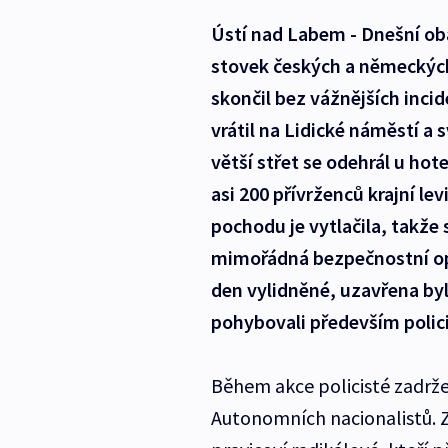
Ústí nad Labem - Dnešní ob
stovek českých a německýc
skončil bez vážnějších incid
vrátil na Lidické náměstí a 
větší střet se odehrál u hot
asi 200 přívrženců krajní levi
pochodu je vytlačila, takže
mimořádná bezpečnostní opa
den vylidněné, uzavřena byl
pohybovali především polici
Během akce policisté zadržel
Autonomních nacionalistů. Z