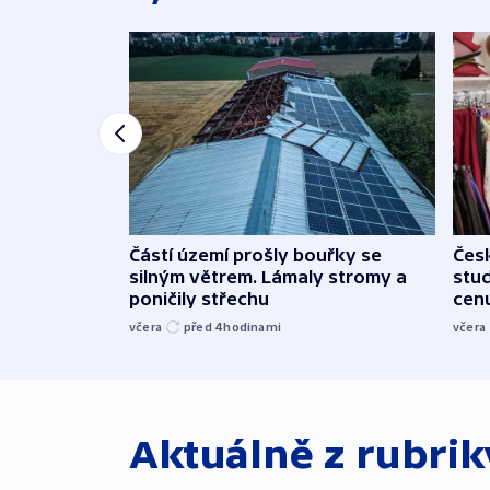
Částí území prošly bouřky se
Čes
silným větrem. Lámaly stromy a
stu
poničily střechu
cenu
včera
před 4
hodinami
včera
Aktuálně z rubri