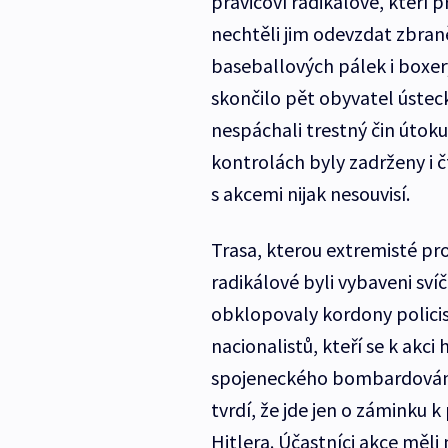
pravicoví radikálové, kteří p
nechtěli jim odevzdat zbraně
baseballových pálek i boxer
skončilo pět obyvatel ústeck
nespáchali trestný čin útoku
kontrolách byly zadrženy i č
s akcemi nijak nesouvisí.
Trasa, kterou extremisté pro
radikálové byli vybaveni sv
obklopovaly kordony polic
nacionalistů, kteří se k akci
spojeneckého bombardování 
tvrdí, že jde jen o záminku 
Hitlera. Účastníci akce měli