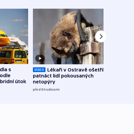
dla s
Lékaři v Ostravě ošetřili už
Koali
VIDEO
podle
patnáct lidí pokousaných
novel
bridní útok
netopýry
zájm
před 6
hodinami
před 6