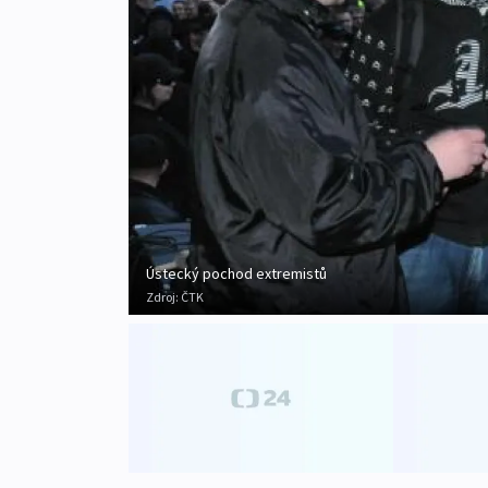
Ústecký pochod extremistů
Zdroj:
ČTK