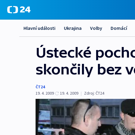
Hlavní události
Ukrajina
Volby
Domácí
Ústecké pocho
skončily bez v
ČT24
19. 4. 2009
19. 4. 2009
|
Zdroj:
ČT24