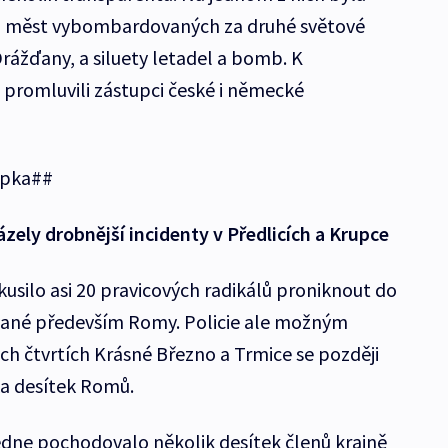
 měst vybombardovaných za druhé světové
rážďany, a siluety letadel a bomb. K
romluvili zástupci české i německé
upka##
ely drobnější incidenty v Předlicích a Krupce
silo asi 20 pravicových radikálů proniknout do
ývané především Romy. Policie ale možným
ch čtvrtích Krásné Březno a Trmice se později
ka desítek Romů.
dne pochodovalo několik desítek členů krajně