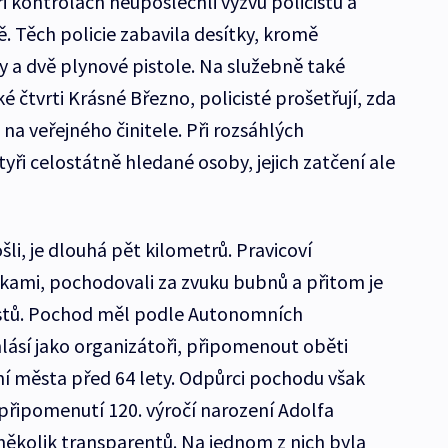
ři kontrolách neuposlechli výzvu policistů a
. Těch policie zabavila desítky, kromě
y a dvě plynové pistole. Na služebně také
é čtvrti Krásné Březno, policisté prošetřují, zda
 na veřejného činitele. Při rozsáhlých
tyři celostátně hledané osoby, jejich zatčení ale
šli, je dlouhá pět kilometrů. Pravicoví
íčkami, pochodovali za zvuku bubnů a přitom je
istů. Pochod měl podle Autonomních
 hlásí jako organizátoři, připomenout oběti
města před 64 lety. Odpůrci pochodu však
k připomenutí 120. výročí narození Adolfa
 několik transparentů. Na jednom z nich byla