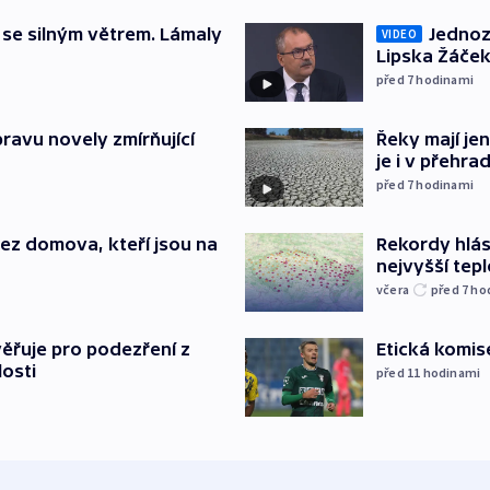
 se silným větrem. Lámaly
Jednoz
VIDEO
Lipska Žáček
před 7
hodinami
pravu novely zmírňující
Řeky mají je
je i v přehra
před 7
hodinami
Rekordy hlásí
 bez domova, kteří jsou na
nejvyšší tepl
včera
před 7
ho
Etická komis
ěřuje pro podezření z
losti
před 11
hodinami