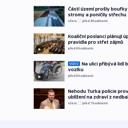
Částí území prošly bouřky
stromy a poničily střechu
včera
před 4
hodinami
Koaliční poslanci plánují ú
pravidla pro střet zájmů
před 6
hodinami
Na ulici přibývá lidí
VIDEO
vozíku
před 6
hodinami
Nehodu Turka policie prov
ublížení na zdraví z nedba
včera
před 7
hodinami