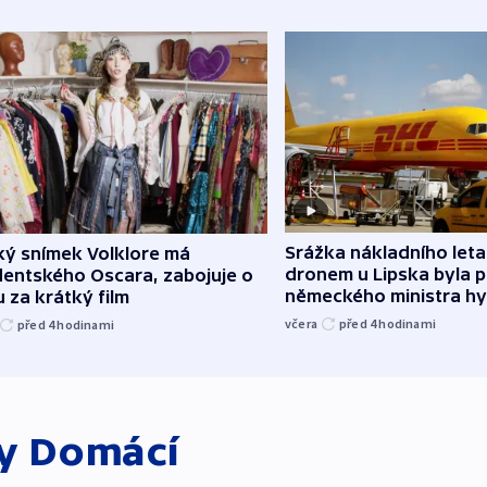
Srážka nákladního leta
ký snímek Volklore má
dronem u Lipska byla 
dentského Oscara, zabojuje o
německého ministra hy
 za krátký film
včera
před 4
hodinami
před 4
hodinami
ky
Domácí