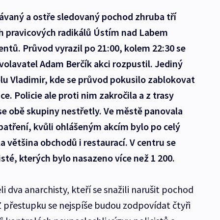
ávaný a ostře sledovaný pochod zhruba tří
h pravicových radikálů Ústím nad Labem
entů. Průvod vyrazil po 21:00, kolem 22:30 se
svolavatel Adam Berčík akci rozpustil. Jediný
elu Vladimir, kde se průvod pokusilo zablokovat
ce. Policie ale proti nim zakročila a z trasy
 se obě skupiny nestřetly. Ve městě panovala
tření, kvůli ohlášeným akcím bylo po celý
a většina obchodů i restaurací. V centru se
sté, kterých bylo nasazeno více než 1 200.
i dva anarchisty, kteří se snažili narušit pochod
 přestupku se nejspíše budou zodpovídat čtyři