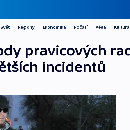
Svět
Regiony
Ekonomika
Počasí
Věda
Kultura
dy pravicových rad
ětších incidentů