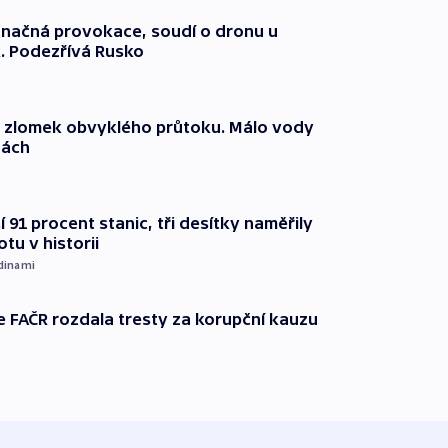
načná provokace, soudí o dronu u
. Podezřívá Rusko
n zlomek obvyklého průtoku. Málo vody
dách
 91 procent stanic, tři desítky naměřily
otu v historii
dinami
e FAČR rozdala tresty za korupční kauzu