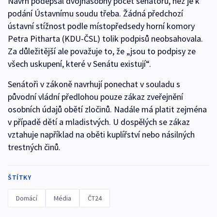
Návrh podepsal dvojnásobný počet senátorů, než je k
podání Ústavnímu soudu třeba. Žádná předchozí
ústavní stížnost podle místopředsedy horní komory
Petra Pitharta (KDU-ČSL) tolik podpisů neobsahovala.
Za důležitější ale považuje to, že „jsou to podpisy ze
všech uskupení, které v Senátu existují“.
Senátoři v zákoně navrhují ponechat v souladu s
původní vládní předlohou pouze zákaz zveřejnění
osobních údajů obětí zločinů. Nadále má platit zejména
v případě dětí a mladistvých. U dospělých se zákaz
vztahuje například na oběti kuplířství nebo násilných
trestných činů.
ŠTÍTKY
Domácí
Média
ČT24