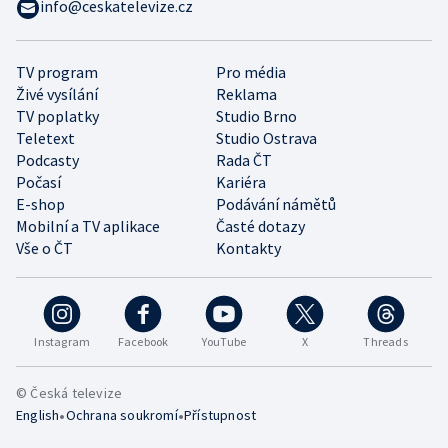
info@ceskatelevize.cz
TV program
Pro média
Živé vysílání
Reklama
TV poplatky
Studio Brno
Teletext
Studio Ostrava
Podcasty
Rada ČT
Počasí
Kariéra
E-shop
Podávání námětů
Mobilní a TV aplikace
Časté dotazy
Vše o ČT
Kontakty
Instagram
Facebook
YouTube
X
Threads
© Česká televize
•
•
English
Ochrana soukromí
Přístupnost