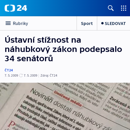
Sport
SLEDOVAT
Rubriky
Ústavní stížnost na
náhubkový zákon podepsalo
34 senátorů
ČT24
7. 5. 2009
7. 5. 2009
|
Zdroj:
ČT24