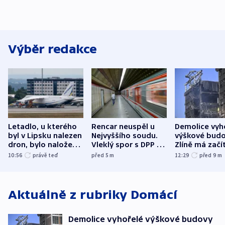
Výběr redakce
Letadlo, u kterého
Rencar neuspěl u
Demolice vyh
byl v Lipsku nalezen
Nejvyššího soudu.
výškové budo
dron, bylo naložené
Vleklý spor s DPP o
Zlíně má začí
municí, píší média
reklamní plochu
odpoledne
10:56
právě teď
před 5
m
12:29
před 9
m
končí
Aktuálně z rubriky
Domácí
Demolice vyhořelé výškové budovy