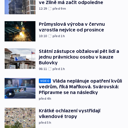
ve Zlíně má začít odpoledne
12:29
před 9
m
Průmyslová výroba v červnu
vzrostla nejvíce od prosince
10:10
před 1
h
Státní zástupce obžaloval pět lidí a
jednu právnickou osobu v kauze
Bulovky
06:11
před 1
h
Vláda neplánuje opatření kvůli
VIDEO
vedrům, říká Maříková. Svárovská:
Připravme se na následky
před 4
h
Krátké ochlazení vystřídají
víkendové tropy
před 5
h