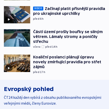
Začínají platit přísnější pravidla
VIDEO
pro ukrajinské uprchlíky
před 6
h
Částí území prošly bouřky se silným
větrem. Lámaly stromy a poničily
střechu
včera
před 14
h
Koaliční poslanci plánují úpravu
novely zmírňující pravidla pro střet
zájmů
před 17
h
Evropský pohled
ČT24 každý den vybírá z obsahu publikovaného evropskými
veřejnými médii, členy Eurovize.