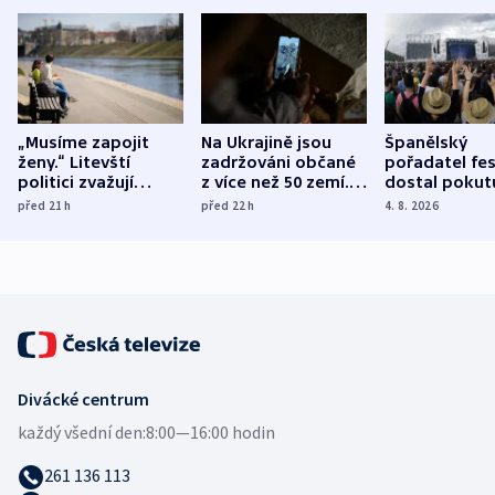
„Musíme zapojit
Na Ukrajině jsou
Španělský
ženy.“ Litevští
zadržováni občané
pořadatel fes
politici zvažují
z více než 50 zemí.
dostal pokut
dohodu o
Bojovali na straně
nekalé prakti
před 21
h
před 22
h
4. 8. 2026
demografii
Ruska
Divácké centrum
každý všední den:
8:00—16:00 hodin
261 136 113