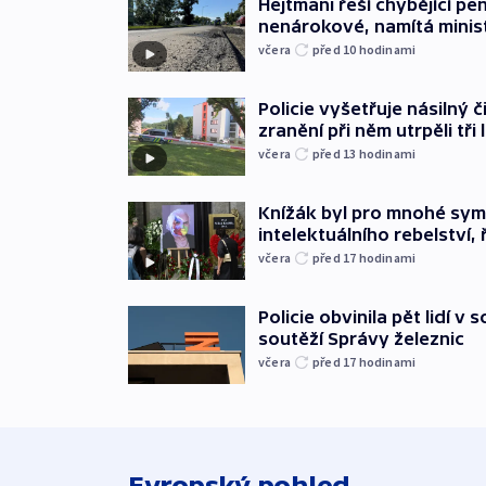
Hejtmani řeší chybějící pen
nenárokové, namítá minis
včera
před 10
hodinami
Policie vyšetřuje násilný 
zranění při něm utrpěli tři 
včera
před 13
hodinami
Knížák byl pro mnohé sy
intelektuálního rebelství, 
včera
před 17
hodinami
Policie obvinila pět lidí v 
soutěží Správy železnic
včera
před 17
hodinami
Evropský pohled