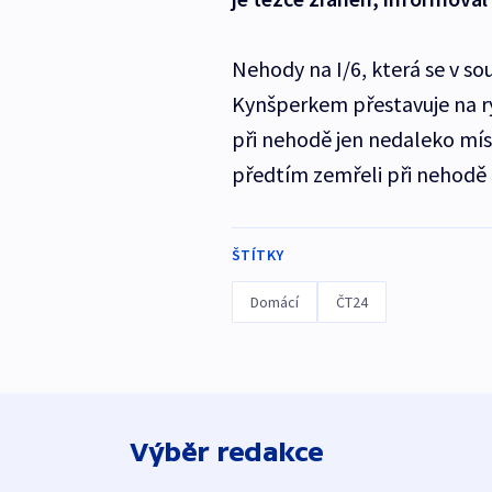
Nehody na I/6, která se v 
Kynšperkem přestavuje na ry
při nehodě jen nedaleko mís
předtím zemřeli při nehodě o
ŠTÍTKY
Domácí
ČT24
Výběr redakce