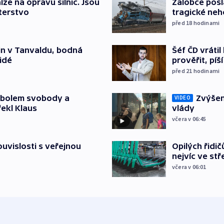
íze na opravu silnic. Jsou
Žalobce posla
terstvo
tragické neh
před 18
hodinami
Šéf ČD vráti
čin v Tanvaldu, bodná
prověřit, pí
lidé
před 21
hodinami
Zvýšení
mbolem svobody a
VIDEO
vlády
řekl Klaus
včera v 06:45
Opilých řidi
souvislosti s veřejnou
nejvíc ve st
včera v 06:01