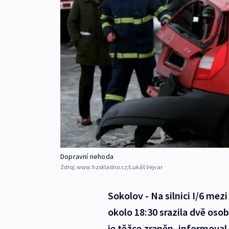
Dopravní nehoda
Zdroj:
www.hzskladno.cz/Lukáš Vejvar
Sokolov - Na silnici I/6 me
okolo 18:30 srazila dvě osob
je těžce zraněn, informoval