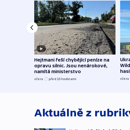
Ukra
Hejtmani řeší chybějící peníze na
Wild
opravu silnic. Jsou nenárokové,
hasi
namítá ministerstvo
včera
včera
před 10
hodinami
Aktuálně z rubri