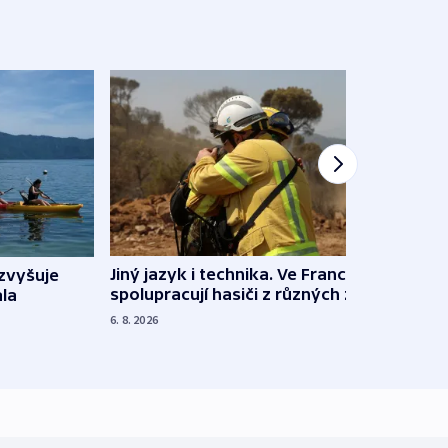
Jiný jazyk i technika. Ve Francii
zvyšuje
„Musí
spolupracují hasiči z různých zemí
la
polit
demo
6. 8. 2026
5. 8. 20