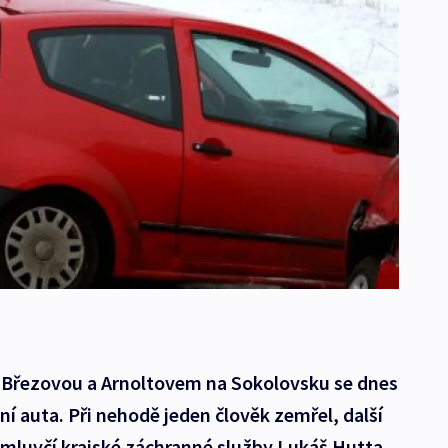
zi Březovou a Arnoltovem na Sokolovsku se dnes
ní auta. Při nehodě jeden člověk zemřel, další
 mluvčí krajské záchranné služby Lukáš Hutta.