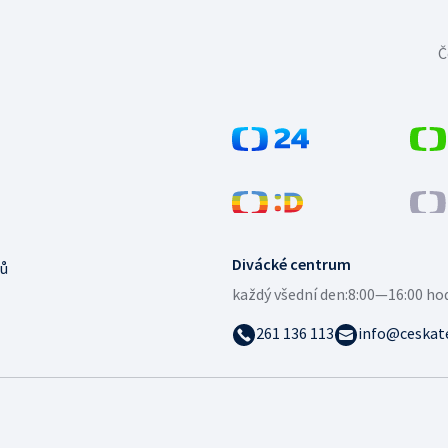
Č
Divácké centrum
ů
každý všední den:
8:00—16:00 ho
261 136 113
info@ceskate