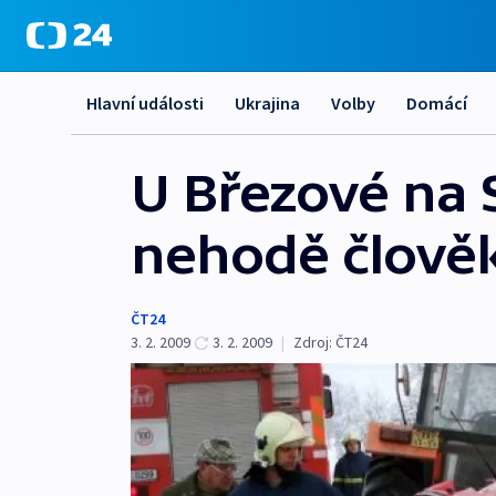
Hlavní události
Ukrajina
Volby
Domácí
U Březové na 
nehodě člověk,
ČT24
3. 2. 2009
3. 2. 2009
|
Zdroj:
ČT24