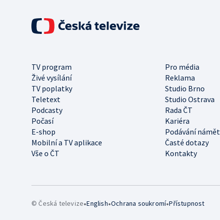
TV program
Pro média
Živé vysílání
Reklama
TV poplatky
Studio Brno
Teletext
Studio Ostrava
Podcasty
Rada ČT
Počasí
Kariéra
E-shop
Podávání námět
Mobilní a TV aplikace
Časté dotazy
Vše o ČT
Kontakty
•
•
•
© Česká televize
English
Ochrana soukromí
Přístupnost