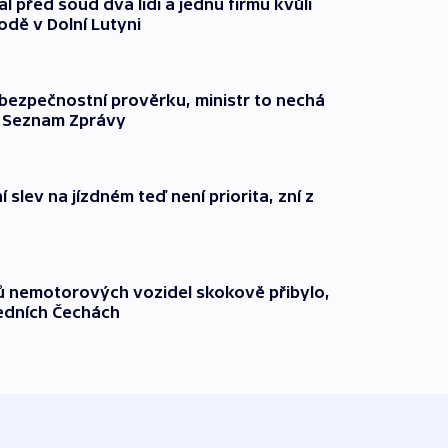
l před soud dva lidi a jednu firmu kvůli
odě v Dolní Lutyni
l bezpečnostní prověrku, ministr to nechá
ší Seznam Zprávy
 slev na jízdném teď není priorita, zní z
čů nemotorových vozidel skokově přibylo,
ředních Čechách