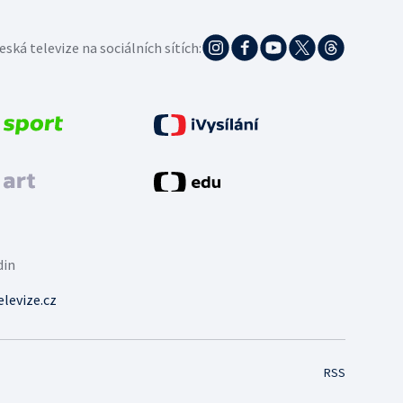
eská televize na sociálních sítích:
din
levize.cz
RSS