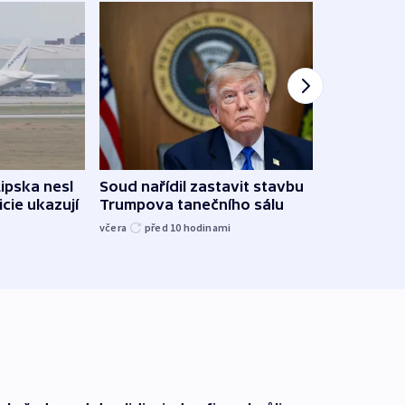
Lipska nesl
Soud nařídil zastavit stavbu
Žido
icie ukazují
Trumpova tanečního sálu
břehu
kriti
včera
před 10
hodinami
před 1