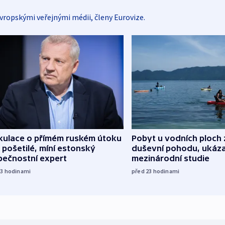
vropskými veřejnými médii, členy Eurovize.
kulace o přímém ruském útoku
Pobyt u vodních ploch 
 pošetilé, míní estonský
duševní pohodu, ukáza
pečnostní expert
mezinárodní studie
13
hodinami
před 23
hodinami