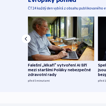
ČT24 každý den vybírá z obsahu publikovaného e
Falešní „lékaři“ vytvoření AI šíří
Spe
mezi staršími Poláky nebezpečné
jsou
zdravotní rady
bez
před 5
minutami
před 