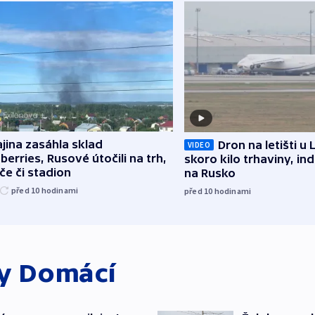
jina zasáhla sklad
Dron na letišti u 
VIDEO
berries, Rusové útočili na trh,
skoro kilo trhaviny, ind
če či stadion
na Rusko
před 10
hodinami
před 10
hodinami
ky
Domácí