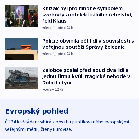
Knížák byl pro mnohé symbolem
svobody a intelektuálního rebelství,
řekl Klaus
včera
před 23
h
Policie obvinila pět lidí v souvislosti s
veřejnou soutěží Správy železnic
včera
před 23
h
Žalobce poslal před soud dva lidi a
jednu firmu kvůli tragické nehodě v
Dolní Lutyni
včera v 12:45
Evropský pohled
ČT24 každý den vybírá z obsahu publikovaného evropskými
veřejnými médii, členy Eurovize.