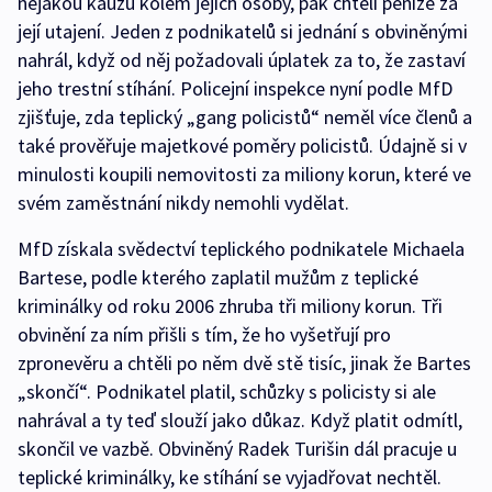
nějakou kauzu kolem jejich osoby, pak chtěli peníze za
její utajení. Jeden z podnikatelů si jednání s obviněnými
nahrál, když od něj požadovali úplatek za to, že zastaví
jeho trestní stíhání. Policejní inspekce nyní podle MfD
zjišťuje, zda teplický „gang policistů“ neměl více členů a
také prověřuje majetkové poměry policistů. Údajně si v
minulosti koupili nemovitosti za miliony korun, které ve
svém zaměstnání nikdy nemohli vydělat.
MfD získala svědectví teplického podnikatele Michaela
Bartese, podle kterého zaplatil mužům z teplické
kriminálky od roku 2006 zhruba tři miliony korun. Tři
obvinění za ním přišli s tím, že ho vyšetřují pro
zpronevěru a chtěli po něm dvě stě tisíc, jinak že Bartes
„skončí“. Podnikatel platil, schůzky s policisty si ale
nahrával a ty teď slouží jako důkaz. Když platit odmítl,
skončil ve vazbě. Obviněný Radek Turišin dál pracuje u
teplické kriminálky, ke stíhání se vyjadřovat nechtěl.