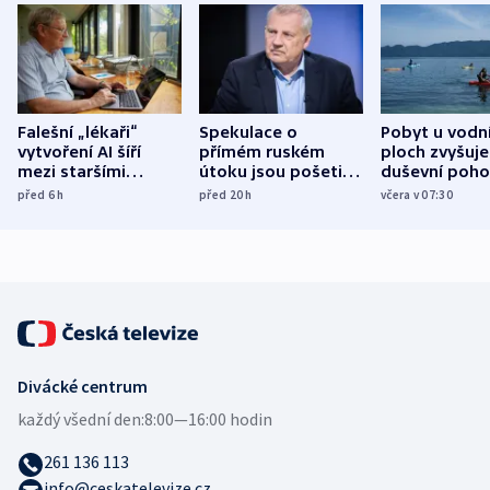
Falešní „lékaři“
Spekulace o
Pobyt u vodn
vytvoření AI šíří
přímém ruském
ploch zvyšuje
mezi staršími
útoku jsou pošetilé,
duševní poho
Poláky nebezpečné
míní estonský
ukázala
před 6
h
před 20
h
včera v 07:30
zdravotní rady
bezpečnostní
mezinárodní 
expert
Divácké centrum
každý všední den:
8:00—16:00 hodin
261 136 113
info@ceskatelevize.cz