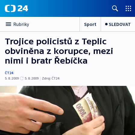
Sport
SLEDOVAT
Rubriky
Trojice policistů z Teplic
obviněna z korupce, mezi
nimi i bratr Řebíčka
ČT24
5. 8. 2009
5. 8. 2009
|
Zdroj:
ČT24