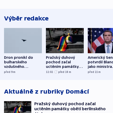
Výběr redakce
Dron pronikl do
Pražský duhový
Americký Sen
bulharského
pochod začal
potvrdil Blan
vzdušného
uctěním památky
jako ministra
prostoru,
obětí berlínského
spravedlnost
před 9
m
12:02
před 18
m
před 21
m
explodoval kilometr
útoku
od plynovodu
Aktuálně z rubriky
Domácí
Pražský duhový pochod začal
uctěním památky obětí berlínského