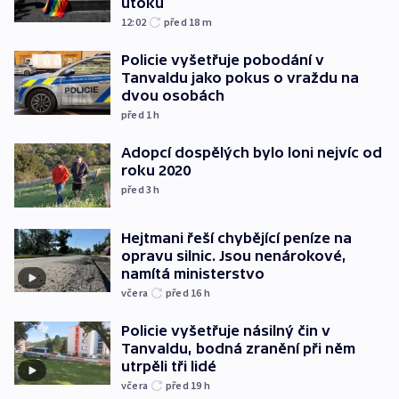
útoku
12:02
před 18
m
Policie vyšetřuje pobodání v
Tanvaldu jako pokus o vraždu na
dvou osobách
před 1
h
Adopcí dospělých bylo loni nejvíc od
roku 2020
před 3
h
Hejtmani řeší chybějící peníze na
opravu silnic. Jsou nenárokové,
namítá ministerstvo
včera
před 16
h
Policie vyšetřuje násilný čin v
Tanvaldu, bodná zranění při něm
utrpěli tři lidé
včera
před 19
h