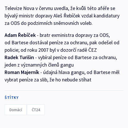
Televize Nova v červnu uvedla, že kvůli této aféře se
bývalý ministr dopravy Aleš Řebíček vzdal kandidatury
za ODS do podzimních sněmovních voleb.
Adam Řebíček
- bratr exministra dopravy za ODS,
od Bartese dostával peníze za ochranu, pak odešel od
policie; od roku 2007 byl v dozorčí radě ČEZ
Radek Turišin
- vybíral peníze od Bartese za ochranu,
jeden z významných členů gangu
Roman Majerník
- údajná hlava gangu, od Bartese měl
vybrat peníze za slib, že ho nebude stíhat
ŠTÍTKY
Domácí
ČT24