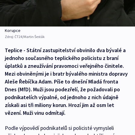
Korupce
Zdroj:
ČT24/Martin Šesták
Teplice - Státní zastupitelství obvinilo dva bývalé a
jednoho současného teplického policistu z braní
úplatků a zneužívání pravomoci veřejného činitele.
Mezi obviněnými je i bratr bývalého ministra dopravy
Aleše Řebíčka Adam. Píše to dnešní Mladá fronta
Dnes (MfD). Muži jsou podezřelí, že požadovali po
podnikatelích výpalné, od jednoho z nich údajně
získali asi tři miliony korun. Hrozí jim až osm let
vězení. Muži vinu odmítají.
Podle výpovědí podnikatelů si policisté vymysleli