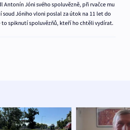
l Antonín Jóni svého spoluvězně, při rvačce mu
í soud Jóniho vloni poslal za útok na 11 let do
je to spiknutí spoluvězňů, kteří ho chtěli vydírat.