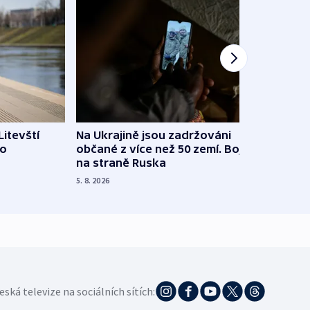
Litevští
Na Ukrajině jsou zadržováni
Španě
 o
občané z více než 50 zemí. Bojovali
dosta
na straně Ruska
4. 8. 20
5. 8. 2026
eská televize na sociálních sítích: