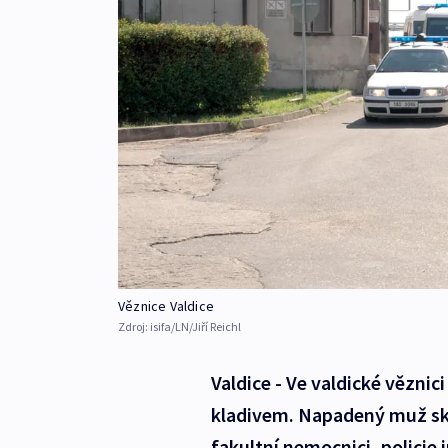
Věznice Valdice
Zdroj:
isifa/LN/Jiří Reichl
Valdice - Ve valdické vězni
kladivem. Napadený muž sk
fakultní nemocnici, policie 