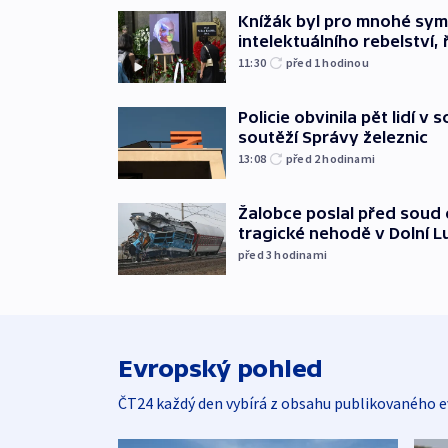
Knížák byl pro mnohé sy
intelektuálního rebelství, 
11:30
před 1
hodinou
Policie obvinila pět lidí v 
soutěží Správy železnic
13:08
před 2
hodinami
Žalobce poslal před soud d
tragické nehodě v Dolní L
před 3
hodinami
Evropský pohled
ČT24 každý den vybírá z obsahu publikovaného e