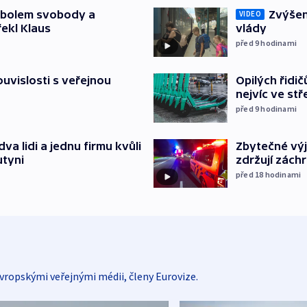
mbolem svobody a
Zvýšení
VIDEO
řekl Klaus
vlády
před 9
hodinami
souvislosti s veřejnou
Opilých řidi
nejvíc ve st
před 9
hodinami
Zbytečné výj
va lidi a jednu firmu kvůli
zdržují zách
utyni
před 18
hodinami
vropskými veřejnými médii, členy Eurovize.