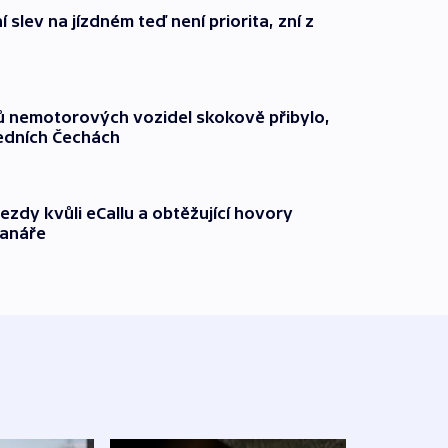
 slev na jízdném teď není priorita, zní z
čů nemotorových vozidel skokově přibylo,
ředních Čechách
ezdy kvůli eCallu a obtěžující hovory
ranáře