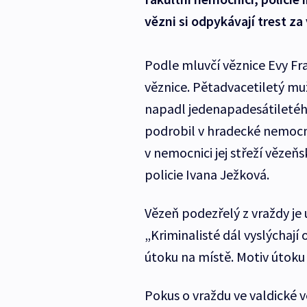
vězni si odpykávají trest za
Podle mluvčí věznice Evy Fra
věznice. Pětadvacetiletý mu
napadl jedenapadesátiletéh
podrobil v hradecké nemocni
v nemocnici jej střeží vězeň
policie Ivana Ježková.
Vězeň podezřelý z vraždy j
„Kriminalisté dál vyslýchají 
útoku na místě. Motiv útoku
Pokus o vraždu ve valdické vě