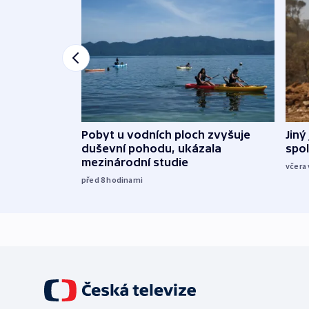
Jiný
Pobyt u vodních ploch zvyšuje
spol
duševní pohodu, ukázala
mezinárodní studie
včera 
před 8
hodinami