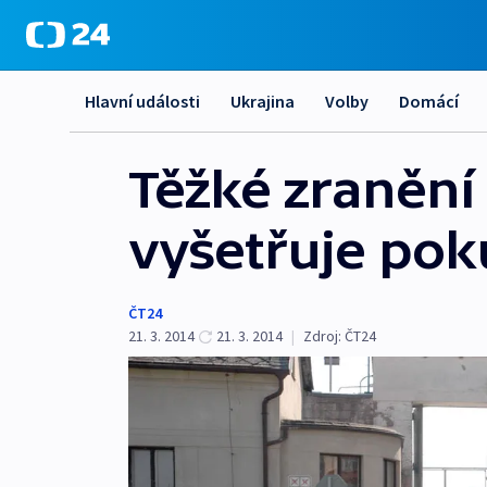
Hlavní události
Ukrajina
Volby
Domácí
Těžké zranění 
vyšetřuje pok
ČT24
21. 3. 2014
21. 3. 2014
|
Zdroj:
ČT24