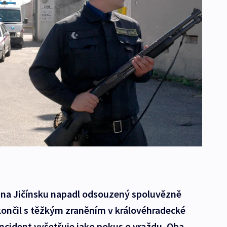
ci na Jičínsku napadl odsouzený spoluvězně
ončil s těžkým zraněním v královéhradecké
incident vyšetřuje jako pokus o vraždu. Oba