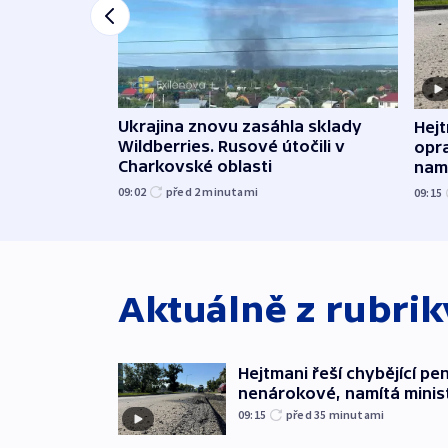
Ukrajina znovu zasáhla sklady
Hejt
Wildberries. Rusové útočili v
opra
Charkovské oblasti
namí
09:02
před 2
minutami
09:15
Aktuálně z rubri
Hejtmani řeší chybějící pen
nenárokové, namítá minis
09:15
před 35
minutami