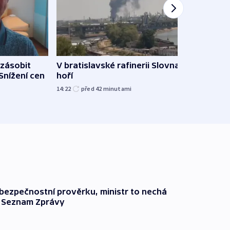
zásobit
V bratislavské rafinerii Slovnaft
Slove
 Snížení cen
hoří
tvrdí
14:22
před 42
minutami
12:27
l bezpečnostní prověrku, ministr to nechá
ší Seznam Zprávy