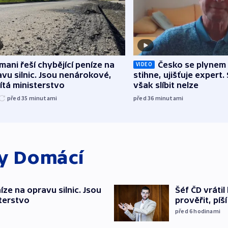
mani řeší chybějící peníze na
Česko se plynem 
VIDEO
vu silnic. Jsou nenárokové,
stihne, ujišťuje expert.
tá ministerstvo
však slíbit nelze
před 35
minutami
před 36
minutami
ky
Domácí
íze na opravu silnic. Jsou
Šéf ČD vráti
terstvo
prověřit, pí
před 6
hodinami