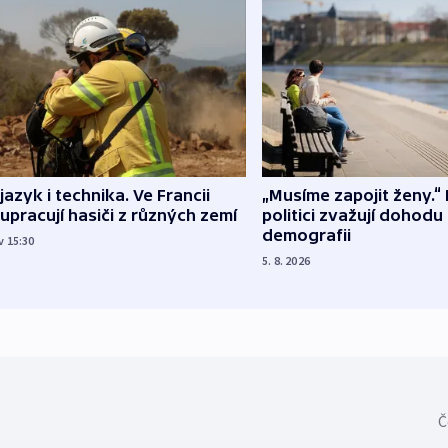
 jazyk i technika. Ve Francii
„Musíme zapojit ženy.“ 
upracují hasiči z různých zemí
politici zvažují dohodu
demografii
v 15:30
5. 8. 2026
Č