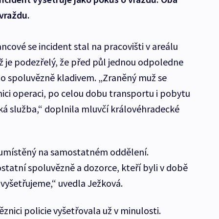
 vraždu.
ncové se incident stal na pracovišti v areálu
ž je podezřelý, že před půl jednou odpoledne
o spoluvězně kladivem. „Zraněný muž se
ci operaci, po celou dobu transportu i pobytu
ská služba,“ doplnila mluvčí královéhradecké
e umístěný na samostatném oddělení.
ostatní spoluvězně a dozorce, kteří byli v době
 vyšetřujeme,“ uvedla Ježková.
znici policie vyšetřovala už v minulosti.