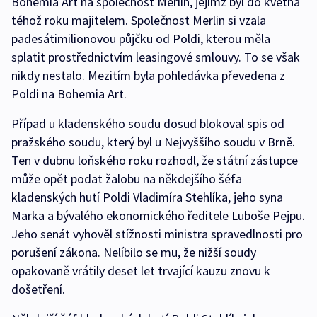
Bohemia Art na společnost Merlin, jejímž byl do května
téhož roku majitelem. Společnost Merlin si vzala
padesátimilionovou půjčku od Poldi, kterou měla
splatit prostřednictvím leasingové smlouvy. To se však
nikdy nestalo. Mezitím byla pohledávka převedena z
Poldi na Bohemia Art.
Případ u kladenského soudu dosud blokoval spis od
pražského soudu, který byl u Nejvyššího soudu v Brně.
Ten v dubnu loňského roku rozhodl, že státní zástupce
může opět podat žalobu na někdejšího šéfa
kladenských hutí Poldi Vladimíra Stehlíka, jeho syna
Marka a bývalého ekonomického ředitele Luboše Pejpu.
Jeho senát vyhověl stížnosti ministra spravedlnosti pro
porušení zákona. Nelíbilo se mu, že nižší soudy
opakovaně vrátily deset let trvající kauzu znovu k
došetření.