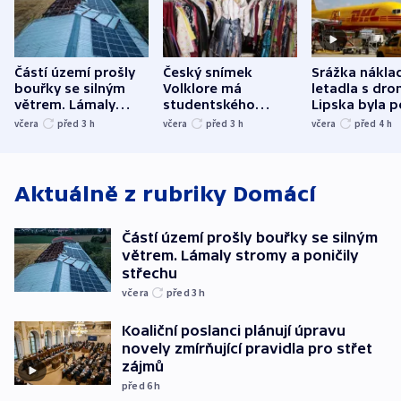
Částí území prošly
Český snímek
Srážka nákla
bouřky se silným
Volklore má
letadla s dr
větrem. Lámaly
studentského
Lipska byla p
stromy a poničily
Oscara, zabojuje o
německého mi
včera
před 3
h
včera
před 3
h
včera
před 4
h
střechu
cenu za krátký film
hybridní útok
Aktuálně z rubriky
Domácí
Částí území prošly bouřky se silným
větrem. Lámaly stromy a poničily
střechu
včera
před 3
h
Koaliční poslanci plánují úpravu
novely zmírňující pravidla pro střet
zájmů
před 6
h