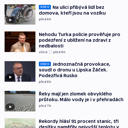
Na ulici přibývá lidí bez
VIDEO
domova, kteří jsou na vozíku
před 6
h
Nehodu Turka policie prověřuje pro
podezření z ublížení na zdraví z
nedbalosti
včera
před 6
h
Jednoznačná provokace,
VIDEO
soudí o dronu u Lipska Žáček.
Podezřívá Rusko
před 6
h
Řeky mají jen zlomek obvyklého
průtoku. Málo vody je i v přehradách
před 7
h
Rekordy hlásí 91 procent stanic, tři
desítky naměřily nejvyšší teplotu v