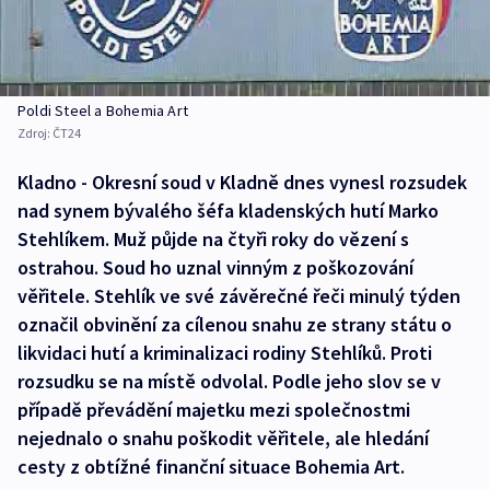
Poldi Steel a Bohemia Art
Zdroj:
ČT24
Kladno - Okresní soud v Kladně dnes vynesl rozsudek
nad synem bývalého šéfa kladenských hutí Marko
Stehlíkem. Muž půjde na čtyři roky do vězení s
ostrahou. Soud ho uznal vinným z poškozování
věřitele. Stehlík ve své závěrečné řeči minulý týden
označil obvinění za cílenou snahu ze strany státu o
likvidaci hutí a kriminalizaci rodiny Stehlíků. Proti
rozsudku se na místě odvolal. Podle jeho slov se v
případě převádění majetku mezi společnostmi
nejednalo o snahu poškodit věřitele, ale hledání
cesty z obtížné finanční situace Bohemia Art.