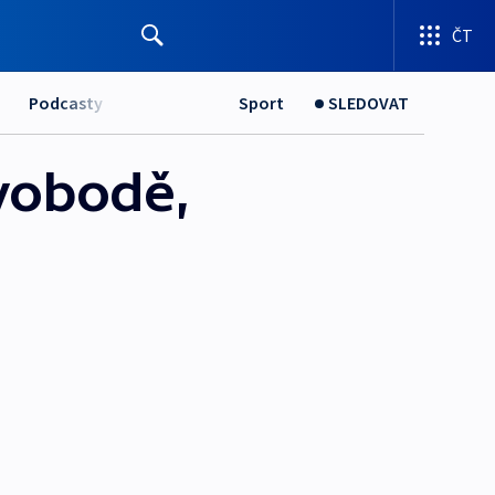
ČT
Podcasty
Sport
SLEDOVAT
svobodě,