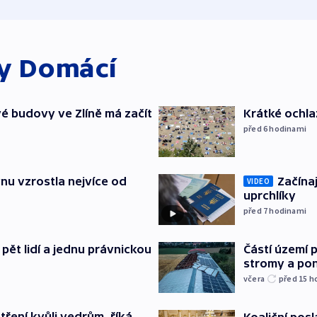
ky
Domácí
é budovy ve Zlíně má začít
Krátké ochla
před 6
hodinami
nu vzrostla nejvíce od
Začínaj
VIDEO
uprchlíky
před 7
hodinami
pět lidí a jednu právnickou
Částí území 
stromy a pon
včera
před 15
h
tření kvůli vedrům, říká