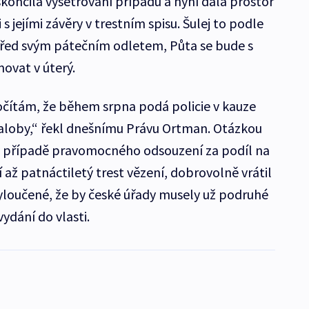
skončila vyšetřování případu a nyní dala prostor
 jejími závěry v trestním spisu. Šulej to podle
před svým pátečním odletem, Půta se bude s
ovat v úterý.
očítám, že během srpna podá policie v kauze
žaloby,“ řekl dnešnímu Právu Ortman. Otázkou
j v případě pravomocného odsouzení za podíl na
í až patnáctiletý trest vězení, dobrovolně vrátil
yloučené, že by české úřady musely už podruhé
vydání do vlasti.