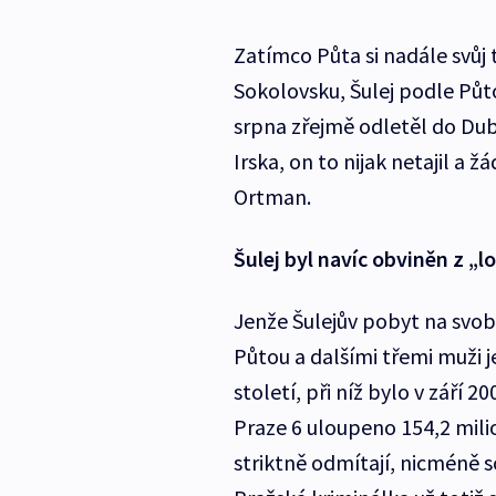
Zatímco Půta si nadále svůj
Sokolovsku, Šulej podle Půt
srpna zřejmě odletěl do Dublin
Irska, on to nijak netajil a 
Ortman.
Šulej byl navíc obviněn z „l
Jenže Šulejův pobyt na svob
Půtou a dalšími třemi muži j
století, při níž bylo v září 
Praze 6 uloupeno 154,2 milio
striktně odmítají, nicméně 