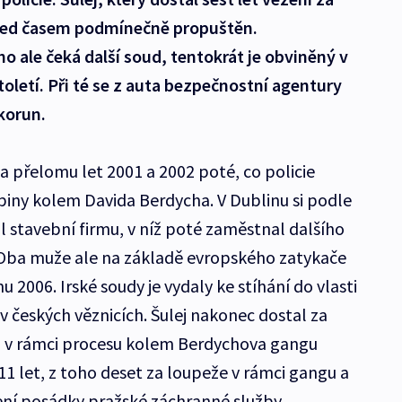
před časem podmínečně propuštěn.
 ale čeká další soud, tentokrát je obviněný v
oletí. Při té se z auta bezpečnostní agentury
 korun.
na přelomu let 2001 a 2002 poté, co policie
upiny kolem Davida Berdycha. V Dublinu si podle
l stavební firmu, v níž poté zaměstnal dalšího
Oba muže ale na základě evropského zatykače
u 2006. Irské soudy je vydaly ke stíhání do vlasti
 v českých věznicích. Šulej nakonec dostal za
ž v rámci procesu kolem Berdychova gangu
 11 let, z toho deset za loupeže v rámci gangu a
ení posádky pražské záchranné služby.