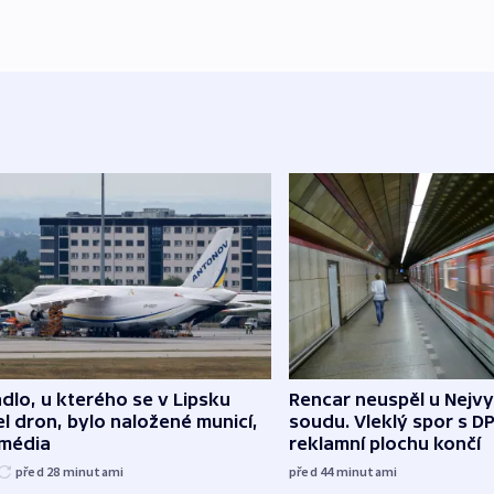
dlo, u kterého se v Lipsku
Rencar neuspěl u Nejv
l dron, bylo naložené municí,
soudu. Vleklý spor s D
 média
reklamní plochu končí
před 28
minutami
před 44
minutami