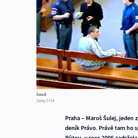
Soud
Zdroj:
ČT24
Praha – Maroš Šulej, jeden z
deník Právo. Právě tam ho 
Půtou, v roce 2006 zadržela p