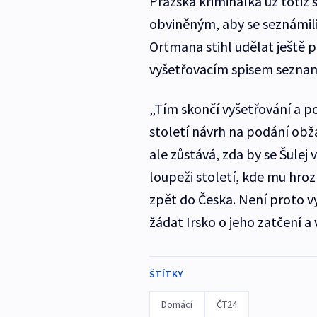
Pražská kriminálka už totiž 
obviněným, aby se seznámili s
Ortmana stihl udělat ještě 
vyšetřovacím spisem seznam
„Tím skončí vyšetřování a p
století návrh na podání ob
ale zůstává, zda by se Šule
loupeži století, kde mu hroz
zpět do Česka. Není proto v
žádat Irsko o jeho zatčení a 
ŠTÍTKY
Domácí
ČT24