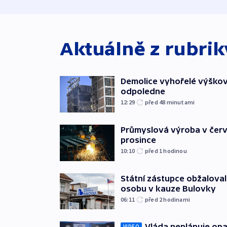
Aktuálně z rubri
Demolice vyhořelé výškov
odpoledne
12:29
před 48
minutami
Průmyslová výroba v červ
prosince
10:10
před 1
hodinou
Státní zástupce obžaloval 
osobu v kauze Bulovky
06:11
před 2
hodinami
Vláda neplánuje opa
VIDEO