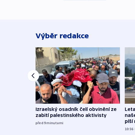
Výběr redakce
Izraelský osadník čelí obvinění ze
Leta
zabití palestinského aktivisty
naše
píší
před 9
minutami
10:56