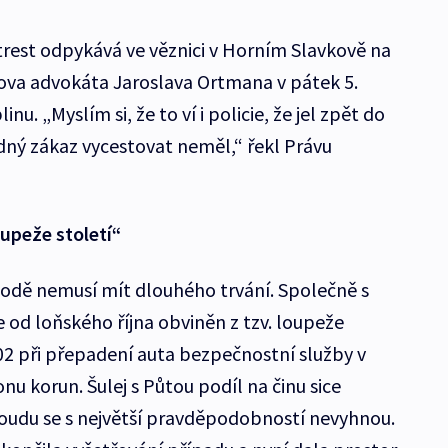
 trest odpykává ve věznici v Horním Slavkově na
ova advokáta Jaroslava Ortmana v pátek 5.
u. „Myslím si, že to ví i policie, že jel zpět do
žádný zákaz vycestovat neměl,“ řekl Právu
oupeže století“
odě nemusí mít dlouhého trvání. Společně s
e od loňského října obviněn z tzv. loupeže
2002 při přepadení auta bezpečnostní služby v
nu korun. Šulej s Půtou podíl na činu sice
soudu se s největší pravděpodobností nevyhnou.