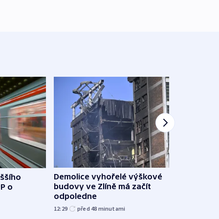
Demolice vyhořelé výškové
yššího
Povod
budovy ve Zlíně má začít
PP o
od z
odpoledne
přes 
12:29
před 48
minutami
před 5