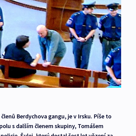
 členů Berdychova gangu, je v Irsku. Píše to
spolu s dalším členem skupiny, Tomášem
olicie. Šulej, který dostal šest let vězení za