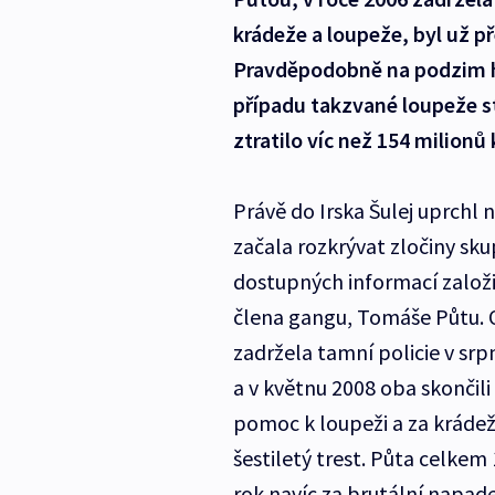
krádeže a loupeže, byl už 
Pravděpodobně na podzim ho
případu takzvané loupeže st
ztratilo víc než 154 milionů
Právě do Irska Šulej uprchl 
začala rozkrývat zločiny sk
dostupných informací založi
člena gangu, Tomáše Půtu. 
zadržela tamní policie v srpn
a v květnu 2008 oba skončili
pomoc k loupeži a za kráde
šestiletý trest. Půta celkem
rok navíc za brutální napad