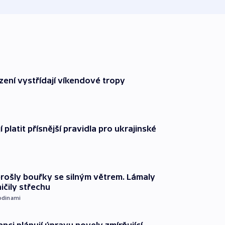
zení vystřídají víkendové tropy
í platit přísnější pravidla pro ukrajinské
prošly bouřky se silným větrem. Lámaly
ičily střechu
odinami