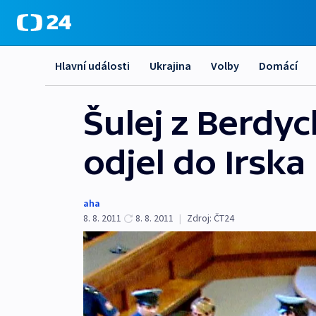
Hlavní události
Ukrajina
Volby
Domácí
Šulej z Berdy
odjel do Irska
aha
8. 8. 2011
8. 8. 2011
|
Zdroj:
ČT24