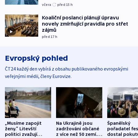
včera
před 15
h
Koaliční poslanci plánují úpravu
novely zmírňující pravidla pro střet
zájmů
před 17
h
Evropský pohled
ČT24 každý den vybírá z obsahu publikovaného evropskými
veřejnými médii, členy Eurovize.
„Musíme zapojit
Na Ukrajině jsou
Španělský
ženy.“ Litevští
zadržováni občané
pořadatel fes
politici zvažují
z více než 50 zemí.
dostal pokut