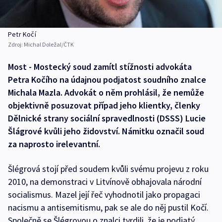
Petr Kočí
Zdroj:
Michal Doležal/ČTK
Most - Mostecký soud zamítl stížnosti advokáta
Petra Kočího na údajnou podjatost soudního znalce
Michala Mazla. Advokát o něm prohlásil, že nemůže
objektivně posuzovat případ jeho klientky, členky
Dělnické strany sociální spravedlnosti (DSSS) Lucie
Šlágrové kvůli jeho židovství. Námitku označil soud
za naprosto irelevantní.
Šlégrová stojí před soudem kvůli svému projevu z roku
2010, na demonstraci v Litvínově obhajovala národní
socialismus. Mazel její řeč vyhodnotil jako propagaci
nacismu a antisemitismu, pak se ale do něj pustil Kočí.
Společně se Šlégrovou o znalci tvrdili, že je podjatý,