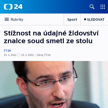
Sport
SLEDOVAT
Rubriky
Stížnost na údajné židovství
znalce soud smetl ze stolu
ČT24
23. 1. 2012
23. 1. 2012
|
Zdroj:
ČT24