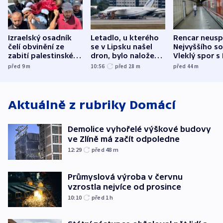
Izraelský osadník
Letadlo, u kterého
Rencar neusp
čelí obvinění ze
se v Lipsku našel
Nejvyššího s
zabití palestinského
dron, bylo naložené
Vleklý spor s
aktivisty
municí, píší média
reklamní plo
před 9
m
10:56
před 28
m
před 44
m
končí
Aktuálně z rubriky
Domácí
Demolice vyhořelé výškové budovy
ve Zlíně má začít odpoledne
12:29
před 48
m
Průmyslová výroba v červnu
vzrostla nejvíce od prosince
10:10
před 1
h