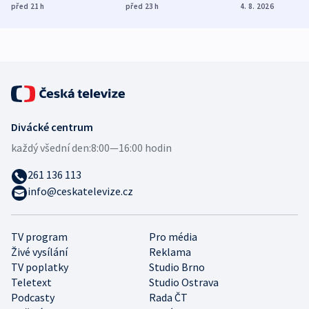
dohodu o
Bojovali na straně
nekalé prakti
před 21
h
před 23
h
4. 8. 2026
demografii
Ruska
Divácké centrum
každý všední den:
8:00—16:00 hodin
261 136 113
info@ceskatelevize.cz
TV program
Pro média
Živé vysílání
Reklama
TV poplatky
Studio Brno
Teletext
Studio Ostrava
Podcasty
Rada ČT