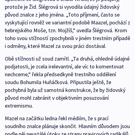
protože je Žid. Šlégrová si vyvodila údajný židovský
původ znalce z jeho jména. „Toto příjmení, často se
vyskytující rovněž ve variantní podobě Maazel, pochází z
hebrejského Moše, tzn. Mojžíš,“ uvedla Šlégrová. Krom
toho svou stížností zpochybnili v jiném trestním případě
i odměny, které Mazel za svou práci dostával.
Obě stížnosti už soud zamítl. „Ta druhá, ohledně údajné
podjatosti, je zcela irelevantní, ale víc to komentovat
nechceme,“ řekla předsedkyně trestního oddělení
soudu Bohumila Huňáčková. Připustila ještě, že
pochybná byla už samotná konstrukce, že by židovský
původ mohl zabránit v objektivním posuzování
extremismu.
Mazel na začátku ledna řekl médiím, že s prací
soudního znalce plánuje skončit. Hlavním důvodem jsou
podle něj neustálé útoky ze strany pravicových radikálů.