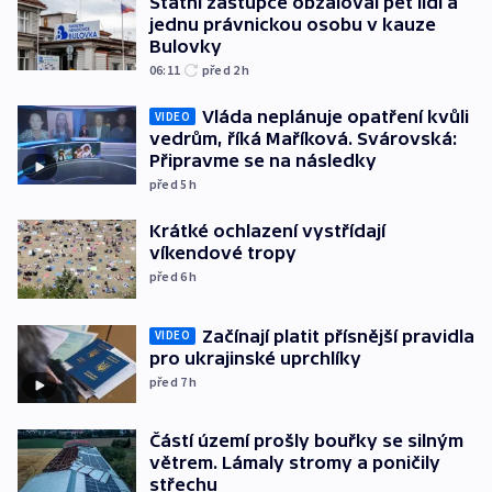
Státní zástupce obžaloval pět lidí a
jednu právnickou osobu v kauze
Bulovky
06:11
před 2
h
Vláda neplánuje opatření kvůli
VIDEO
vedrům, říká Maříková. Svárovská:
Připravme se na následky
před 5
h
Krátké ochlazení vystřídají
víkendové tropy
před 6
h
Začínají platit přísnější pravidla
VIDEO
pro ukrajinské uprchlíky
před 7
h
Částí území prošly bouřky se silným
větrem. Lámaly stromy a poničily
střechu