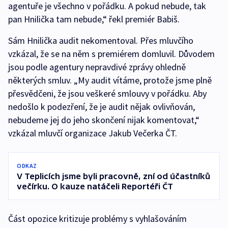
agentuře je všechno v pořádku. A pokud nebude, tak
pan Hnilička tam nebude,“ řekl premiér Babiš.
Sám Hnilička audit nekomentoval. Přes mluvčího
vzkázal, že se na něm s premiérem domluvil. Důvodem
jsou podle agentury nepravdivé zprávy ohledně
některých smluv. „My audit vítáme, protože jsme plně
přesvědčeni, že jsou veškeré smlouvy v pořádku. Aby
nedošlo k podezření, že je audit nějak ovlivňován,
nebudeme jej do jeho skončení nijak komentovat,“
vzkázal mluvčí organizace Jakub Večerka ČT.
ODKAZ
V Teplicích jsme byli pracovně, zní od účastníků
večírku. O kauze natáčeli Reportéři ČT
Část opozice kritizuje problémy s vyhlašováním