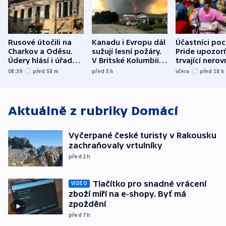
Rusové útočili na
Kanadu i Evropu dál
Účastníci po
Charkov a Oděsu.
sužují lesní požáry.
Pride upozorň
Údery hlásí i úřady v
V Britské Kolumbii
trvající nerov
Bělgorodu
evakuovali tisíce lidí
společensko
08:39
před 58
m
před 5
h
včera
před 18
h
atmosféru
Aktuálně z rubriky
Domácí
Vyčerpané české turisty v Rakousku
zachraňovaly vrtulníky
před 1
h
Tlačítko pro snadné vrácení
VIDEO
zboží míří na e-shopy. Byť má
zpoždění
před 7
h