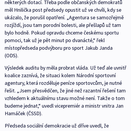
některých dotací. Třeba podle občanských demokratů
měl Hnilička post předsedy opustit už ve chvíli, kdy se
ukázalo, že porušil opatření. „Agentura se samozřejmě
rozjíždí, jsou tam porodní bolesti, ale přešlapů už tam
bylo hodně. Pokud opravdu chceme českému sportu
pomoci, tak už je pět minut po dvanácté,“ řekl
místopředseda podvýboru pro sport Jakub Janda
(ODS).
Výsledek auditu by měla probrat vláda. Už teď ale uvnitř
koalice zaznívá, že situaci kolem Národní sportovní
agentury, která rozděluje peníze sportovcům, je nutné
řešit. „Jsem přesvědčen, že jiné než razantní řešení tam
vzhledem k aktuálnímu stavu možné není. Takže o tom
budeme jednat,“ uvedl vicepremiér a ministr vnitra Jan
Hamáček (ČSSD).
Předseda sociální demokracie už dříve uvedl, že