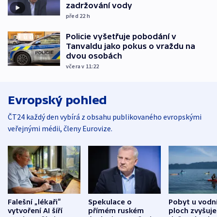
zadržování vody
před 22
h
Policie vyšetřuje pobodání v
Tanvaldu jako pokus o vraždu na
dvou osobách
včera v 11:22
Evropský pohled
ČT24 každý den vybírá z obsahu publikovaného evropskými
veřejnými médii, členy Eurovize.
Falešní „lékaři“
Spekulace o
Pobyt u vodn
vytvoření AI šíří
přímém ruském
ploch zvyšuje