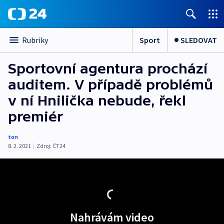
Sport
SLEDOVAT
Rubriky
Sportovní agentura prochází
auditem. V případě problémů
v ní Hnilička nebude, řekl
premiér
ton
8. 2. 2021
|
Zdroj:
ČT24
Nahrávám video