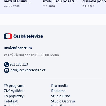
mezi staršími
útoku jsou pošetilé,
duševní poho
Poláky nebezpečné
míní estonský
ukázala
včera v 07:00
7. 8. 2026
7. 8. 2026
zdravotní rady
bezpečnostní
mezinárodní 
expert
Divácké centrum
každý všední den:
8:00—16:00 hodin
261 136 113
info@ceskatelevize.cz
TV program
Pro média
Živé vysílání
Reklama
TV poplatky
Studio Brno
Teletext
Studio Ostrava