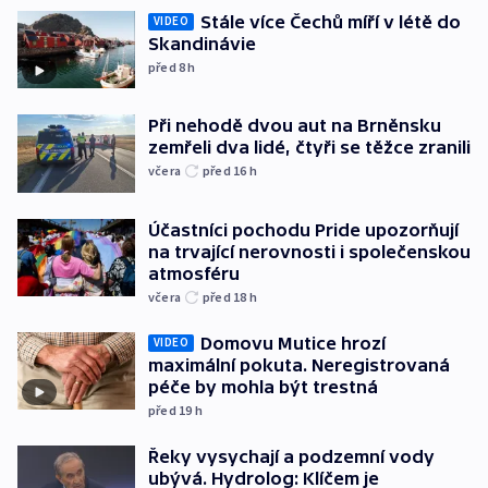
Stále více Čechů míří v létě do
VIDEO
Skandinávie
před 8
h
Při nehodě dvou aut na Brněnsku
zemřeli dva lidé, čtyři se těžce zranili
včera
před 16
h
Účastníci pochodu Pride upozorňují
na trvající nerovnosti i společenskou
atmosféru
včera
před 18
h
Domovu Mutice hrozí
VIDEO
maximální pokuta. Neregistrovaná
péče by mohla být trestná
před 19
h
Řeky vysychají a podzemní vody
ubývá. Hydrolog: Klíčem je