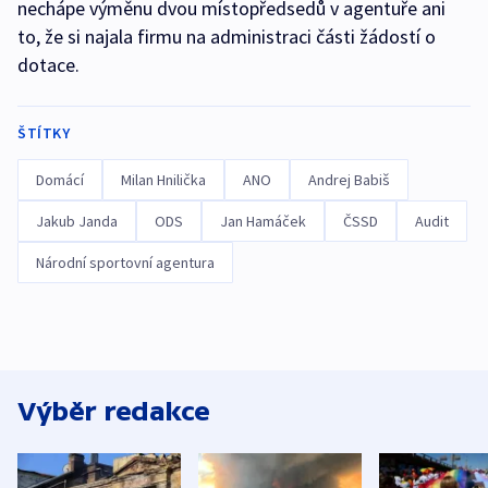
nechápe výměnu dvou místopředsedů v agentuře ani
to, že si najala firmu na administraci části žádostí o
dotace.
ŠTÍTKY
Domácí
Milan Hnilička
ANO
Andrej Babiš
Jakub Janda
ODS
Jan Hamáček
ČSSD
Audit
Národní sportovní agentura
Výběr redakce