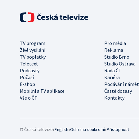
TV program
Pro média
Živé vysílání
Reklama
TV poplatky
Studio Brno
Teletext
Studio Ostrava
Podcasty
Rada ČT
Počasí
Kariéra
E-shop
Podávání námět
Mobilní a TV aplikace
Časté dotazy
Vše o ČT
Kontakty
•
•
•
© Česká televize
English
Ochrana soukromí
Přístupnost