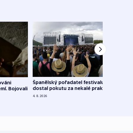
Španělský pořadatel festivalu
ováni
Lesn
dostal pokutu za nekalé praktiky
mí. Bojovali
dopa
zdrav
4. 8. 2026
4. 8. 20