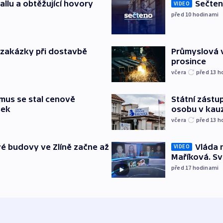
allu a obtěžující hovory
Sečten
VIDEO
před 10
hodinami
o zakázky při dostavbě
Průmyslová v
prosince
včera
před 13
h
mus se stal cenově
Státní zástup
šek
osobu v kau
včera
před 13
h
é budovy ve Zlíně začne až
Vláda 
VIDEO
Maříková. Sv
před 17
hodinami