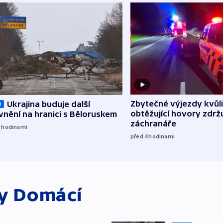
Zbytečné výjezdy kvůli
Ukrajina buduje další
O
obtěžující hovory zdržu
nění na hranici s Běloruskem
záchranáře
3
hodinami
před 4
hodinami
ky
Domácí