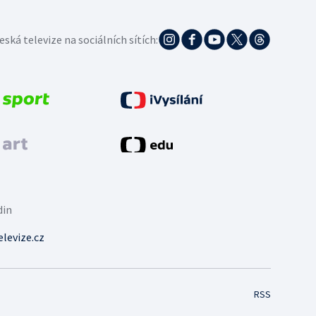
eská televize na sociálních sítích:
din
levize.cz
RSS