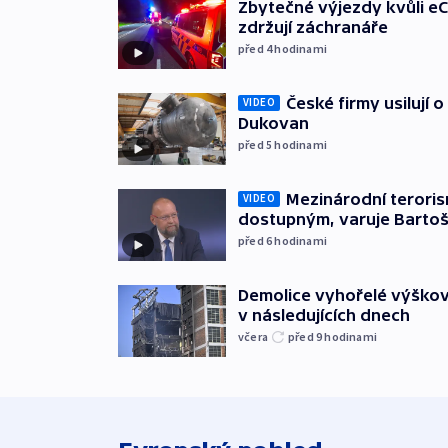
Zbytečné výjezdy kvůli eC
zdržují záchranáře
před 4
hodinami
České firmy usilují 
VIDEO
Dukovan
před 5
hodinami
Mezinárodní teroris
VIDEO
dostupným, varuje Barto
před 6
hodinami
Demolice vyhořelé výškov
v následujících dnech
včera
před 9
hodinami