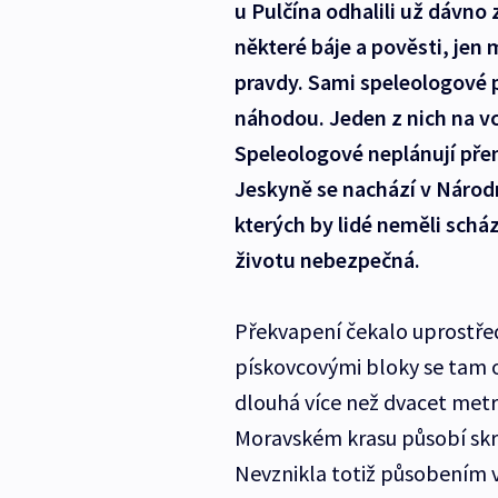
u Pulčína odhalili už dávno
některé báje a pověsti, jen 
pravdy. Sami speleologové př
náhodou. Jeden z nich na vc
Speleologové neplánují přem
Jeskyně se nachází v Národn
kterých by lidé neměli sch
životu nebezpečná.
Překvapení čekalo uprostřed
pískovcovými bloky se tam o
dlouhá více než dvacet metr
Moravském krasu působí skr
Nevznikla totiž působením vo