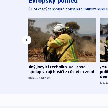
Evropský pohled
ČT24 každý den vybírá z obsahu publikovaného e
Jiný jazyk i technika. Ve Francii
„Mus
spolupracují hasiči z různých zemí
poli
dem
před 10
hodinami
5. 8. 2