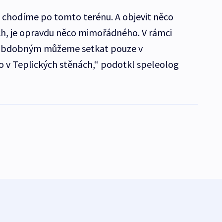
ě chodíme po tomto terénu. A objevit něco
h, je opravdu něco mimořádného. V rámci
m obdobným můžeme setkat pouze v
o v Teplických stěnách,“ podotkl speleolog