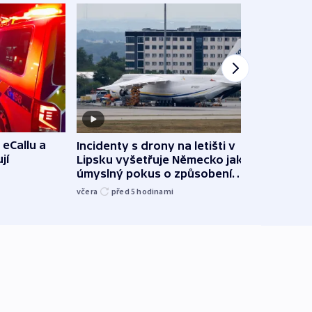
 eCallu a
Incidenty s drony na letišti v
Klima
jí
Lipsku vyšetřuje Německo jako
podn
úmyslný pokus o způsobení
i sví
exploze
včera
před 5
hodinami
včera