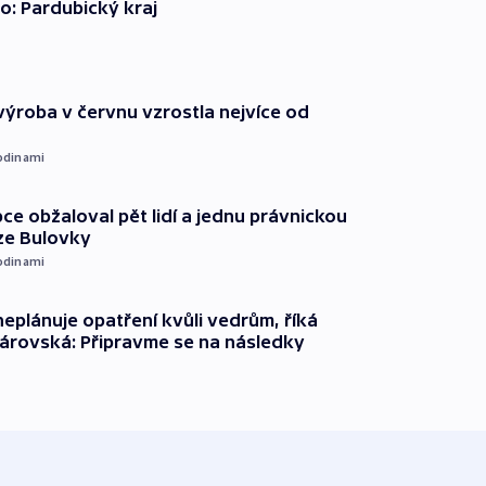
o: Pardubický kraj
ýroba v červnu vzrostla nejvíce od
odinami
ce obžaloval pět lidí a jednu právnickou
ze Bulovky
odinami
neplánuje opatření kvůli vedrům, říká
árovská: Připravme se na následky