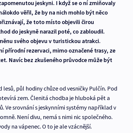
 zapomenutou jeskyni. I když se o ní zmiňovaly
málokdo věřil, že by na nich mohlo být něco
iznávají, že toto místo objevili čirou
hod do jeskyně narazil poté, co zabloudil.
ěnu svého objevu v turistickou atrakci.
í přírodní rezervaci, mimo označené trasy, ze
ázet. Navíc bez zkušeného průvodce může být
 lesů, půl hodiny chůze od vesničky Pulčín. Pod
tevírá zem. Členitá chodba je hluboká pět a
ů. Ve srovnání s jeskynními systémy například v
omně. Není divu, nemá s nimi nic společného.
dy na vápenec. O to je ale vzácnější.