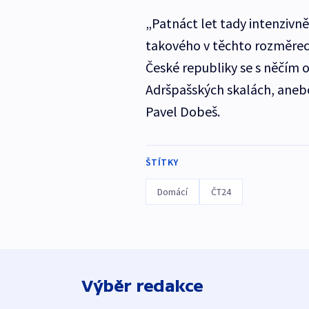
„Patnáct let tady intenzivn
takového v těchto rozměrec
České republiky se s něčí
Adršpašských skalách, aneb
Pavel Dobeš.
ŠTÍTKY
Domácí
ČT24
Výběr redakce