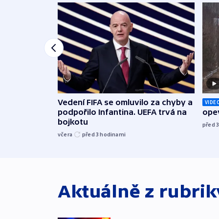
Vedení FIFA se omluvilo za chyby a
VIDE
podpořilo Infantina. UEFA trvá na
opev
bojkotu
před 
včera
před 3
hodinami
Aktuálně z rubri