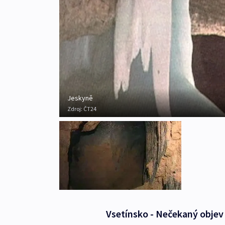
Jeskyně
Zdroj:
ČT24
Vsetínsko - Nečekaný objev 