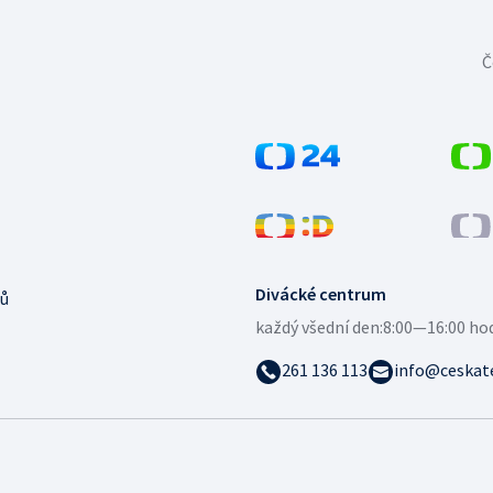
Č
Divácké centrum
ů
každý všední den:
8:00—16:00 ho
261 136 113
info@ceskate