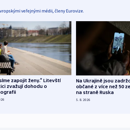
vropskými veřejnými médii, členy Eurovize.
íme zapojit ženy.“ Litevští
Na Ukrajině jsou zadrž
tici zvažují dohodu o
občané z více než 50 ze
ografii
na straně Ruska
026
5. 8. 2026