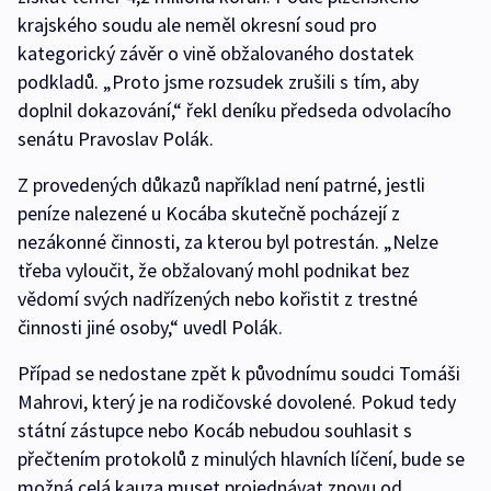
krajského soudu ale neměl okresní soud pro
kategorický závěr o vině obžalovaného dostatek
podkladů. „Proto jsme rozsudek zrušili s tím, aby
doplnil dokazování,“ řekl deníku předseda odvolacího
senátu Pravoslav Polák.
Z provedených důkazů například není patrné, jestli
peníze nalezené u Kocába skutečně pocházejí z
nezákonné činnosti, za kterou byl potrestán. „Nelze
třeba vyloučit, že obžalovaný mohl podnikat bez
vědomí svých nadřízených nebo kořistit z trestné
činnosti jiné osoby,“ uvedl Polák.
Případ se nedostane zpět k původnímu soudci Tomáši
Mahrovi, který je na rodičovské dovolené. Pokud tedy
státní zástupce nebo Kocáb nebudou souhlasit s
přečtením protokolů z minulých hlavních líčení, bude se
možná celá kauza muset projednávat znovu od