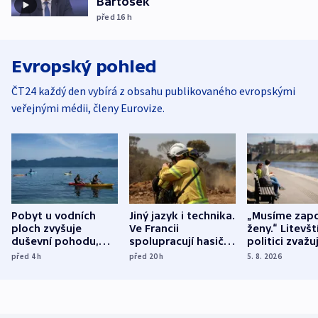
Bartošek
před 16
h
Evropský pohled
ČT24 každý den vybírá z obsahu publikovaného evropskými
veřejnými médii, členy Eurovize.
Pobyt u vodních
Jiný jazyk i technika.
„Musíme zapo
ploch zvyšuje
Ve Francii
ženy.“ Litevšt
duševní pohodu,
spolupracují hasiči z
politici zvažuj
ukázala
různých zemí
dohodu o
před 4
h
před 20
h
5. 8. 2026
mezinárodní studie
demografii