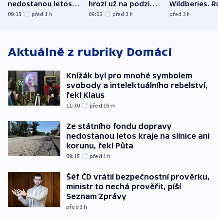
nedostanou letos
hrozí už na podzim,
Wildberies. 
kraje na silnice ani
varují tajné služby
útočili v Cha
09:15
před 1
h
09:05
před 3
h
před 3
h
korunu, řekl Půta
USA
oblasti
Aktuálně z rubriky
Domácí
Knížák byl pro mnohé symbolem
svobody a intelektuálního rebelství,
řekl Klaus
11:30
před 16
m
Ze státního fondu dopravy
nedostanou letos kraje na silnice ani
korunu, řekl Půta
09:15
před 1
h
Šéf ČD vrátil bezpečnostní prověrku,
ministr to nechá prověřit, píší
Seznam Zprávy
před 3
h