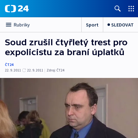
Sport
SLEDOVAT
Rubriky
Soud zrušil čtyřletý trest pro
expolicistu za braní úplatků
ČT24
22. 9. 2011
22. 9. 2011
|
Zdroj:
ČT24