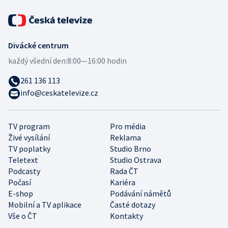
Divácké centrum
každý všední den:
8:00—16:00 hodin
261 136 113
info@ceskatelevize.cz
TV program
Pro média
Živé vysílání
Reklama
TV poplatky
Studio Brno
Teletext
Studio Ostrava
Podcasty
Rada ČT
Počasí
Kariéra
E-shop
Podávání námětů
Mobilní a TV aplikace
Časté dotazy
Vše o ČT
Kontakty