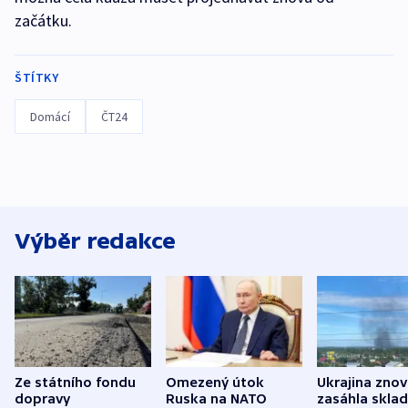
začátku.
ŠTÍTKY
Domácí
ČT24
Výběr redakce
Ze státního fondu
Omezený útok
Ukrajina zno
dopravy
Ruska na NATO
zasáhla skla