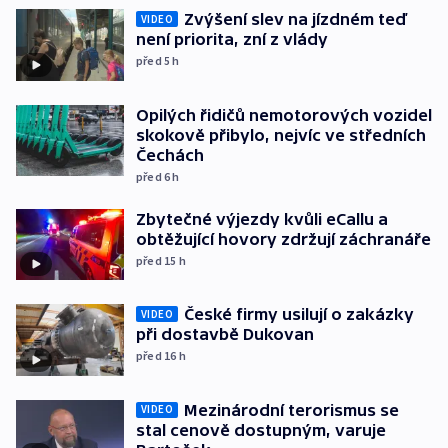
Zvýšení slev na jízdném teď
VIDEO
není priorita, zní z vlády
před 5
h
Opilých řidičů nemotorových vozidel
skokově přibylo, nejvíc ve středních
Čechách
před 6
h
Zbytečné výjezdy kvůli eCallu a
obtěžující hovory zdržují záchranáře
před 15
h
České firmy usilují o zakázky
VIDEO
při dostavbě Dukovan
před 16
h
Mezinárodní terorismus se
VIDEO
stal cenově dostupným, varuje