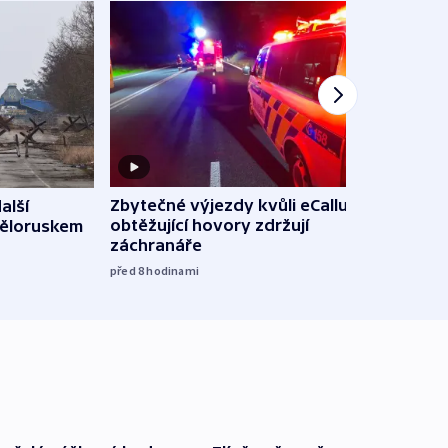
Zbytečné výjezdy kvůli eCallu a
alší
Incid
obtěžující hovory zdržují
Běloruskem
Lips
záchranáře
úmys
expl
před 8
hodinami
včera