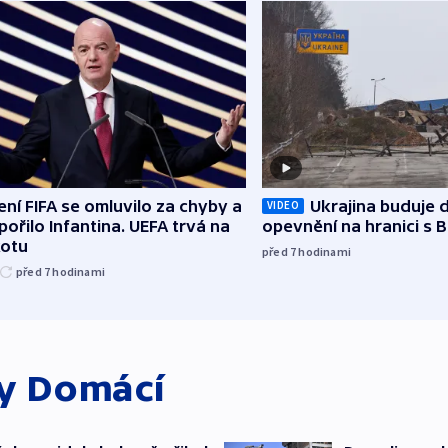
ní FIFA se omluvilo za chyby a
Ukrajina buduje d
VIDEO
ořilo Infantina. UEFA trvá na
opevnění na hranici s 
kotu
před 7
hodinami
před 7
hodinami
ky
Domácí