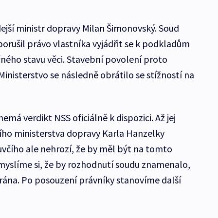
jší ministr dopravy Milan Šimonovský. Soud
porušil právo vlastníka vyjádřit se k podkladům
čného stavu věci. Stavební povolení proto
Ministerstvo se následně obrátilo se stížností na
emá verdikt NSS oficiálně k dispozici. Až jej
čího ministerstva dopravy Karla Hanzelky
uvčího ale nehrozí, že by měl být na tomto
myslíme si, že by rozhodnutí soudu znamenalo,
rána. Po posouzení právníky stanovíme další