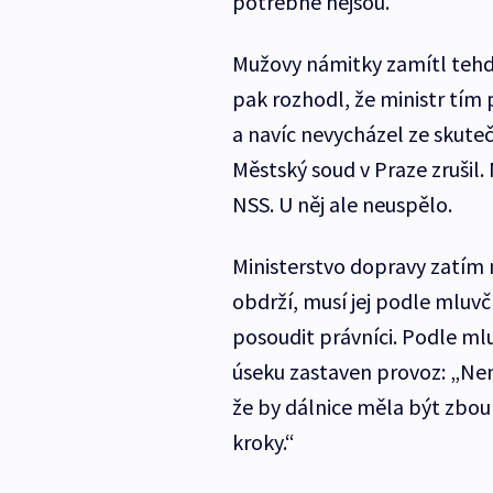
potřebné nejsou.
Mužovy námitky zamítl tehde
pak rozhodl, že ministr tím 
a navíc nevycházel ze skute
Městský soud v Praze zrušil. 
NSS. U něj ale neuspělo.
Ministerstvo dopravy zatím n
obdrží, musí jej podle mluv
posoudit právníci. Podle ml
úseku zastaven provoz: „Ne
že by dálnice měla být zbou
kroky.“