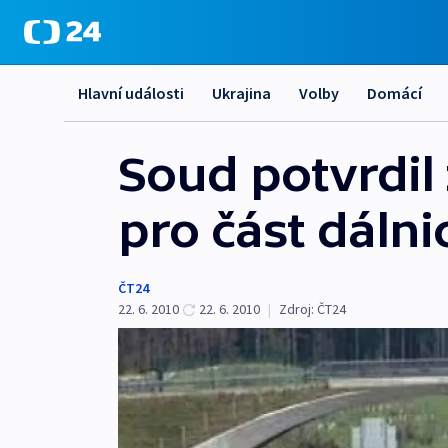
Hlavní události
Ukrajina
Volby
Domácí
Soud potvrdil
pro část dálni
ČT24
22. 6. 2010
22. 6. 2010
|
Zdroj:
ČT24