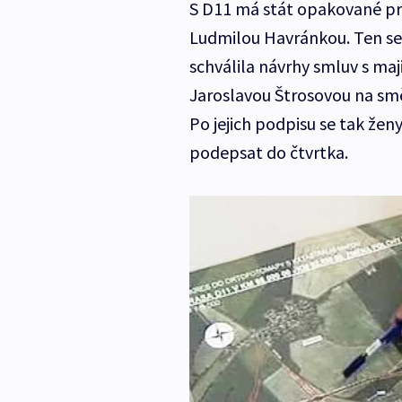
S D11 má stát opakované pr
Ludmilou Havránkou. Ten se a
schválila návrhy smluv s ma
Jaroslavou Štrosovou na smě
Po jejich podpisu se tak že
podepsat do čtvrtka.