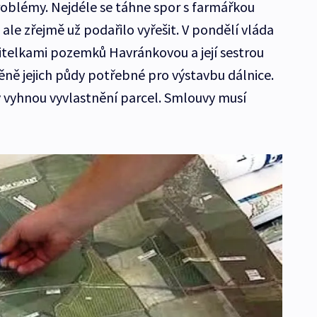
oblémy. Nejdéle se táhne spor s farmářkou
le zřejmě už podařilo vyřešit. V pondělí vláda
jitelkami pozemků Havránkovou a její sestrou
ně jejich půdy potřebné pro výstavbu dálnice.
ny vyhnou vyvlastnění parcel. Smlouvy musí