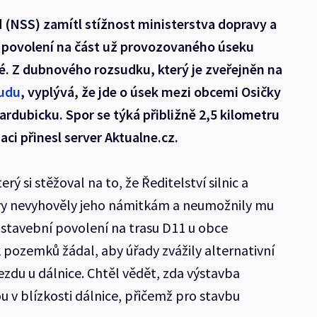
d (NSS) zamítl stížnost ministerstva dopravy a
o povolení na část už provozovaného úseku
é. Z dubnového rozsudku, který je zveřejněn na
oudu
, vyplývá, že jde o úsek mezi obcemi Osičky
ardubicku. Spor se týká přibližně 2,5 kilometru
aci přinesl server Aktualne.cz.
ý si stěžoval na to, že Ředitelství silnic a
avy nevyhověly jeho námitkám a neumožnily mu
 stavební povolení na trasu D11 u obce
 pozemků žádal, aby úřady zvážily alternativní
zdu u dálnice. Chtěl vědět, zda výstavba
u v blízkosti dálnice, přičemž pro stavbu