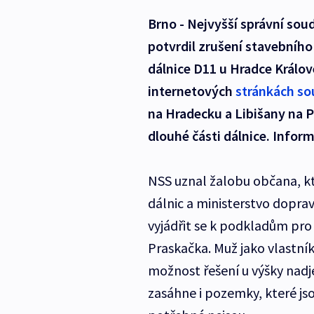
Brno - Nejvyšší správní sou
potvrdil zrušení stavebníh
dálnice D11 u Hradce Králov
internetových
stránkách s
na Hradecku a Libišany na P
dlouhé části dálnice. Inform
NSS uznal žalobu občana, kter
dálnic a ministerstvo dopr
vyjádřit se k podkladům pro
Praskačka. Muž jako vlastník
možnost řešení u výšky nadje
zasáhne i pozemky, které jso