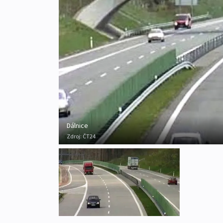
Dálnice
Zdroj:
ČT24