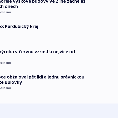
ořelé výškové budovy ve Zlíně začne až
ích dnech
odinami
o: Pardubický kraj
ýroba v červnu vzrostla nejvíce od
odinami
ce obžaloval pět lidí a jednu právnickou
ze Bulovky
odinami