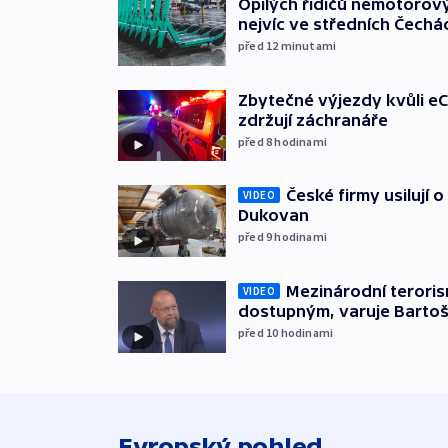
Opilých řidičů nemotorový
nejvíc ve středních Čechá
před 12
minutami
Zbytečné výjezdy kvůli eC
zdržují záchranáře
před 8
hodinami
České firmy usilují 
VIDEO
Dukovan
před 9
hodinami
Mezinárodní teroris
VIDEO
dostupným, varuje Barto
před 10
hodinami
Evropský pohled