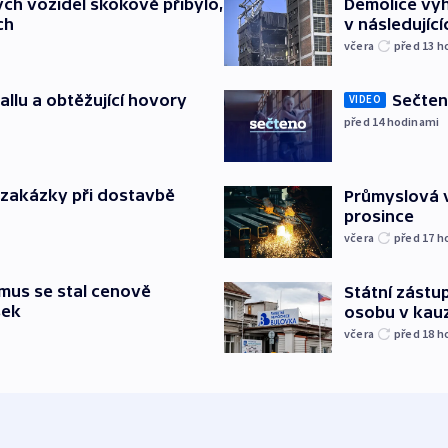
ch vozidel skokově přibylo,
Demolice vyh
ch
v následujíc
včera
před 13
h
allu a obtěžující hovory
Sečten
VIDEO
před 14
hodinami
o zakázky při dostavbě
Průmyslová v
prosince
včera
před 17
h
mus se stal cenově
Státní zástup
šek
osobu v kau
včera
před 18
h