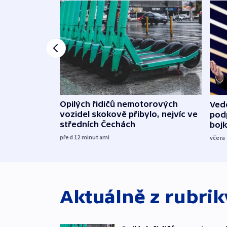
Opilých řidičů nemotorových
Vede
vozidel skokově přibylo, nejvíc ve
podp
středních Čechách
boj
před 12
minutami
včera
Aktuálně z rubri