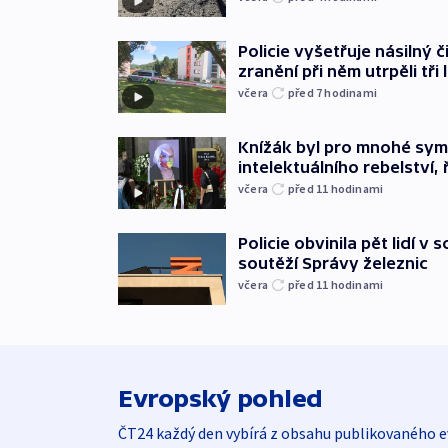
Policie vyšetřuje násilný 
zranění při něm utrpěli tři 
včera
před 7
hodinami
Knížák byl pro mnohé sy
intelektuálního rebelství, 
včera
před 11
hodinami
Policie obvinila pět lidí v 
soutěží Správy železnic
včera
před 11
hodinami
Evropský pohled
ČT24 každý den vybírá z obsahu publikovaného e