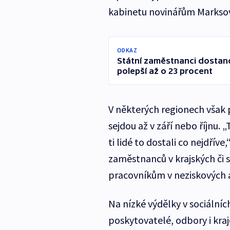
kabinetu novinářům Marksov
ODKAZ
Státní zaměstnanci dostano
polepší až o 23 procent
V některých regionech však 
sejdou až v září nebo říjnu. 
ti lidé to dostali co nejdříve
zaměstnanců v krajských či s
pracovníkům v neziskových a
Na nízké výdělky v sociálníc
poskytovatelé, odbory i kra