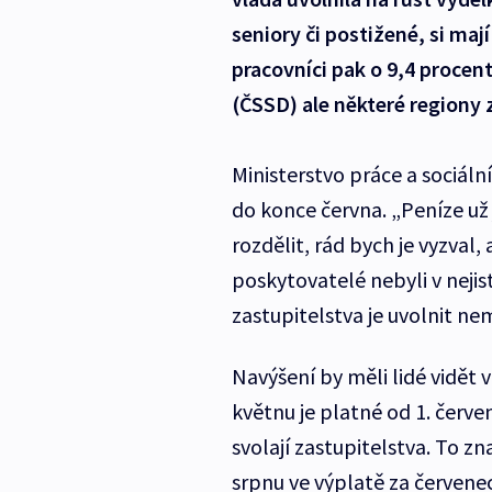
seniory či postižené, si maj
pracovníci pak o 9,4 procen
(ČSSD) ale některé regiony zá
Ministerstvo práce a sociální
do konce června. „Peníze už j
rozdělit, rád bych je vyzval,
poskytovatelé nebyli v nejist
zastupitelstva je uvolnit ne
Navýšení by měli lidé vidět v
květnu je platné od 1. červe
svolají zastupitelstva. To z
srpnu ve výplatě za červenec