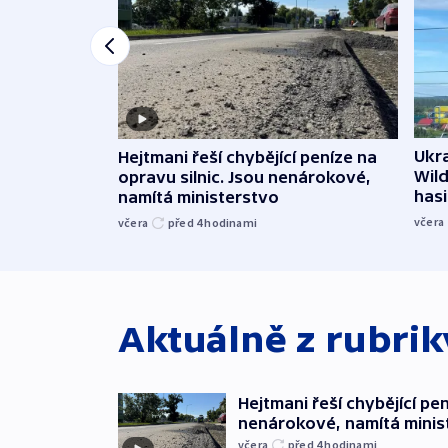
Ukra
Hejtmani řeší chybějící peníze na
Wild
opravu silnic. Jsou nenárokové,
hasi
namítá ministerstvo
včera
včera
před 4
hodinami
Aktuálně z rubri
Hejtmani řeší chybějící pen
nenárokové, namítá minis
včera
před 4
hodinami