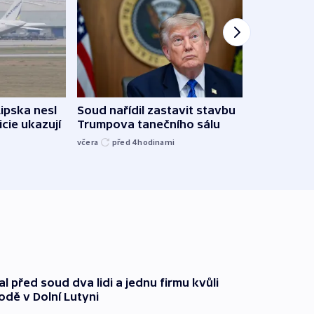
Lipska nesl
Soud nařídil zastavit stavbu
Žido
icie ukazují
Trumpova tanečního sálu
břehu
kriti
včera
před 4
hodinami
před 4
l před soud dva lidi a jednu firmu kvůli
odě v Dolní Lutyni