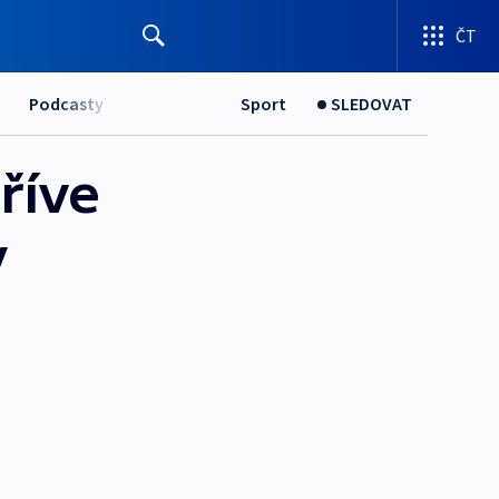
ČT
Podcasty
Sport
SLEDOVAT
říve
y