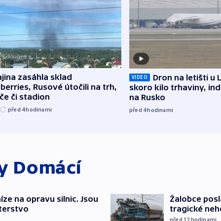
jina zasáhla sklad
Dron na letišti u 
VIDEO
berries, Rusové útočili na trh,
skoro kilo trhaviny, ind
če či stadion
na Rusko
před 4
hodinami
před 4
hodinami
ky
Domácí
íze na opravu silnic. Jsou
Žalobce posla
terstvo
tragické neh
před 12
hodinami