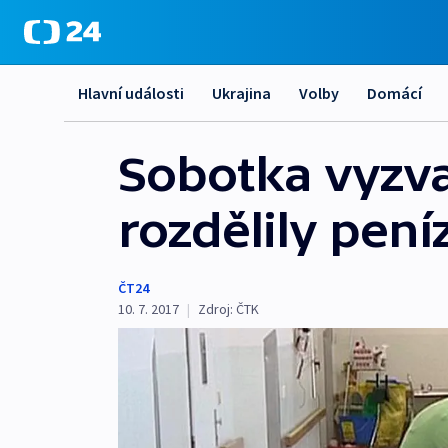
Hlavní události
Ukrajina
Volby
Domácí
Sobotka vyzval
rozdělily pení
ČT24
10. 7. 2017
|
Zdroj:
ČTK