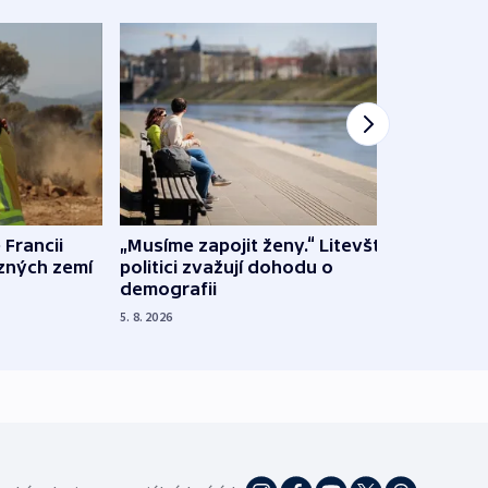
 Francii
„Musíme zapojit ženy.“ Litevští
Na Uk
ůzných zemí
politici zvažují dohodu o
občan
demografii
na s
5. 8. 2026
5. 8. 20