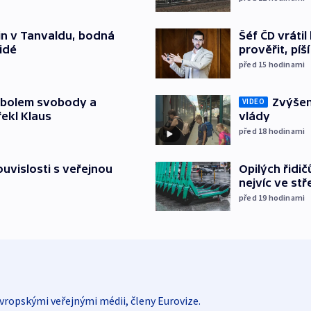
Šéf ČD vráti
čin v Tanvaldu, bodná
prověřit, pí
lidé
před 15
hodinami
Zvýšení
mbolem svobody a
VIDEO
vlády
řekl Klaus
před 18
hodinami
Opilých řidi
souvislosti s veřejnou
nejvíc ve st
před 19
hodinami
vropskými veřejnými médii, členy Eurovize.