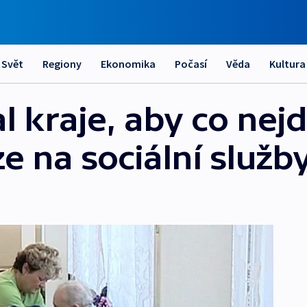
Svět
Regiony
Ekonomika
Počasí
Věda
Kultura
 kraje, aby co nejd
ze na sociální služb