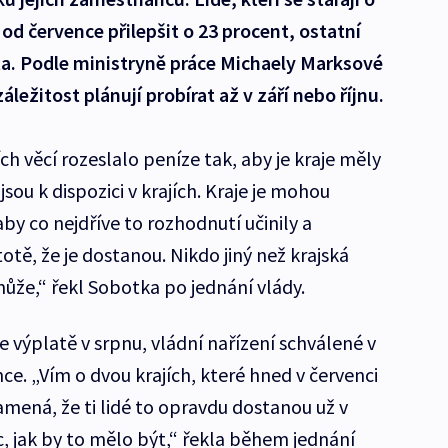
í od července přilepšit o 23 procent, ostatní
ta. Podle ministryně práce Michaely Marksové
ležitost plánují probírat až v září nebo říjnu.
ch věcí rozeslalo peníze tak, aby je kraje měly
sou k dispozici v krajích. Kraje je mohou
 aby co nejdříve to rozhodnutí učinily a
otě, že je dostanou. Nikdo jiný než krajská
může,“ řekl Sobotka po jednání vlády.
e výplatě v srpnu, vládní nařízení schválené v
nce. „Vím o dvou krajích, které hned v červenci
namená, že ti lidé to opravdu dostanou už v
, jak by to mělo být,“ řekla během jednání