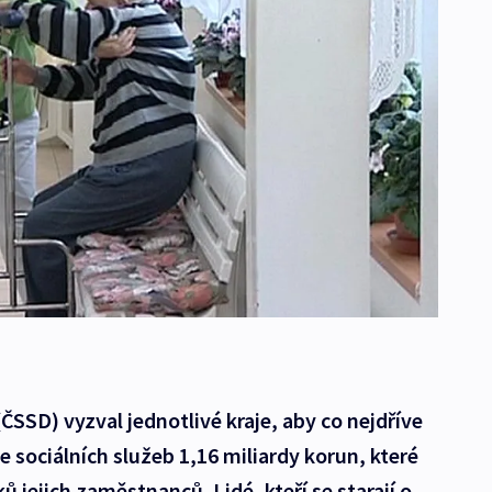
SSD) vyzval jednotlivé kraje, aby co nejdříve
 sociálních služeb 1,16 miliardy korun, které
ů jejich zaměstnanců. Lidé, kteří se starají o