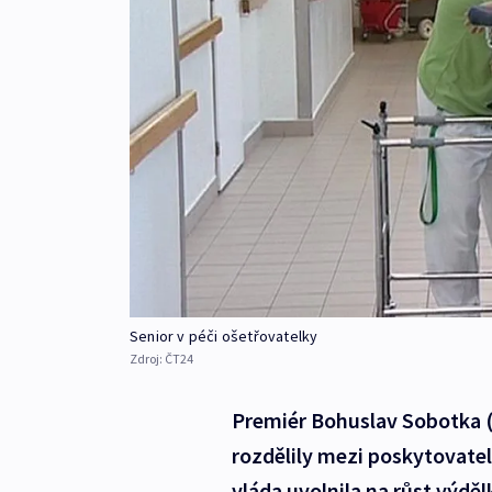
Senior v péči ošetřovatelky
Zdroj:
ČT24
Premiér Bohuslav Sobotka (Č
rozdělily mezi poskytovatele
vláda uvolnila na růst výdělk