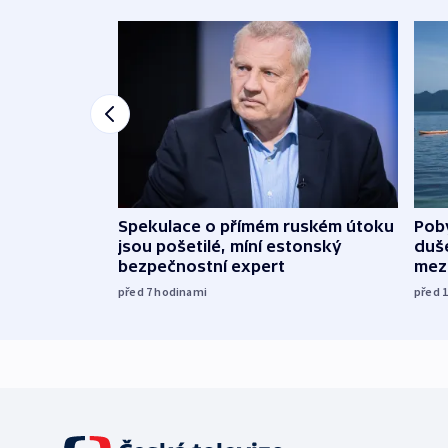
Spekulace o přímém ruském útoku
Poby
jsou pošetilé, míní estonský
duš
bezpečnostní expert
mez
před 7
hodinami
před 