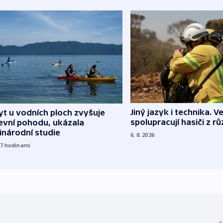
Jiný jazyk i technika. Ve
t u vodních ploch zvyšuje
spolupracují hasiči z r
evní pohodu, ukázala
inárodní studie
6. 8. 2026
17
hodinami