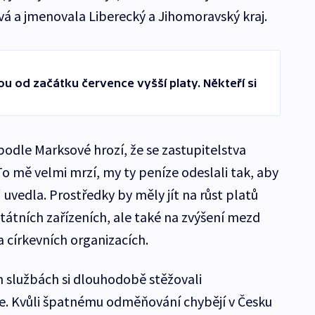
á a jmenovala Liberecký a Jihomoravský kraj.
u od začátku července vyšší platy. Někteří si
podle Marksové hrozí, že se zastupitelstva
„To mě velmi mrzí, my ty peníze odeslali tak, aby
,“ uvedla. Prostředky by měly jít na růst platů
tátních zařízeních, ale také na zvýšení mezd
 církevních organizacích.
h službách si dlouhodobě stěžovali
je. Kvůli špatnému odměňování chybějí v Česku