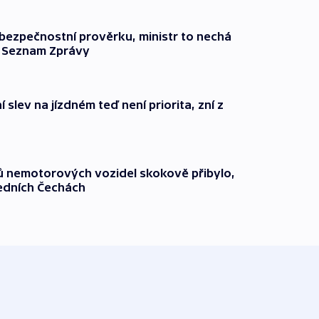
l bezpečnostní prověrku, ministr to nechá
ší Seznam Zprávy
 slev na jízdném teď není priorita, zní z
čů nemotorových vozidel skokově přibylo,
ředních Čechách