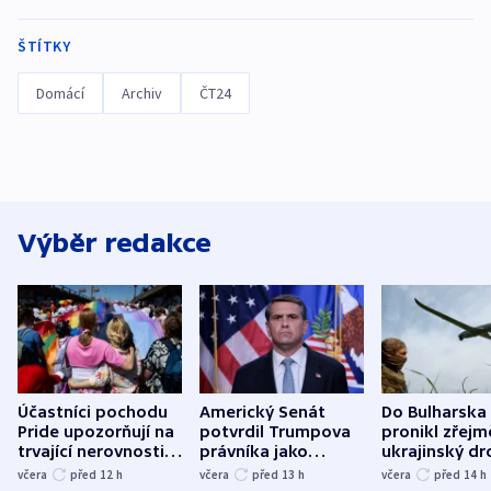
ŠTÍTKY
Domácí
Archiv
ČT24
Výběr redakce
Účastníci pochodu
Americký Senát
Do Bulharska
Pride upozorňují na
potvrdil Trumpova
pronikl zřejm
trvající nerovnosti i
právníka jako
ukrajinský dr
společenskou
ministra
explodoval k
včera
před 12
h
včera
před 13
h
včera
před 14
h