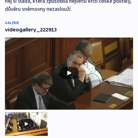
něj si vláda, která způsobila největší krizi české politiky,
důvěru sněmovny nezaslouží.
GALERIE
videogallery_222913