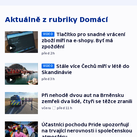
atmosféru
spravedlnosti
od plynovod
Aktuálně z rubriky
Domácí
Tlačítko pro snadné vrácení
VIDEO
zboží míří na e-shopy. Byť má
zpoždění
před 2
h
Stále více Čechů míří v létě do
VIDEO
Skandinávie
před 3
h
Při nehodě dvou aut na Brněnsku
zemřeli dva lidé, čtyři se těžce zranili
včera
před 11
h
Účastníci pochodu Pride upozorňují
na trvající nerovnosti i společenskou
atmosféru