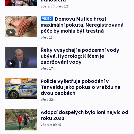
včera
před 12
h
Domovu Mutice hrozí
VIDEO
maximální pokuta. Neregistrovaná
péče by mohla být trestná
před 13
h
Řeky vysychají a podzemní vody
ubývá. Hydrolog: Klíčem je
zadržování vody
před 17
h
Policie vyšetřuje pobodání v
Tanvaldu jako pokus o vraždu na
dvou osobách
před 22
h
Adopcí dospělých bylo loni nejvíc od
roku 2020
včera v 09:45