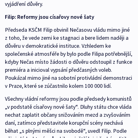
vyjádření důvěry.
Filip: Reformy jsou císařovy nové šaty
Předseda KSČM Filip obvinil Nečasovu vládu mimo jiné
z toho, že vede zemi ke stagnaci a bere lidem naději a
důvěru v demokratické instituce. Vzhledem ke
společenské atmosféře by bylo podle Filipa potřebnější,
kdyby Nečas místo žádosti o důvěru odstoupil z funkce
premiéra a inicioval vypsání předčasných voleb.
Poukázal mimo jiné na sobotní protivládní demonstraci
v Praze, které se zúčastnilo kolem 100 000 lidí.
Všechny vládní reformy jsou podle předsedy komunistů
„v podstatě císařovy nové šaty“. Dluhy státu chce vláda
nechat zaplatit občany snižováním mezd a zvyšováním
daní, zatímco představitele korupční scény nechává
běhat „s plnými měšci na svobodě“, uvedl Filip. Podle