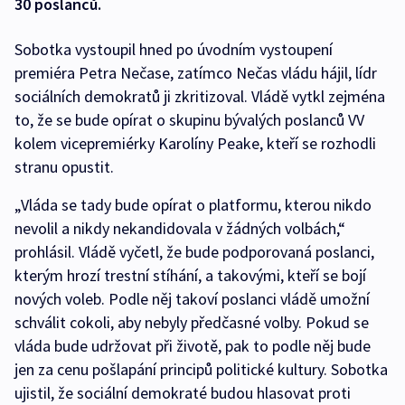
30 poslanců.
Sobotka vystoupil hned po úvodním vystoupení
premiéra Petra Nečase, zatímco Nečas vládu hájil, lídr
sociálních demokratů ji zkritizoval. Vládě vytkl zejména
to, že se bude opírat o skupinu bývalých poslanců VV
kolem vicepremiérky Karolíny Peake, kteří se rozhodli
stranu opustit.
„Vláda se tady bude opírat o platformu, kterou nikdo
nevolil a nikdy nekandidovala v žádných volbách,“
prohlásil. Vládě vyčetl, že bude podporovaná poslanci,
kterým hrozí trestní stíhání, a takovými, kteří se bojí
nových voleb. Podle něj takoví poslanci vládě umožní
schválit cokoli, aby nebyly předčasné volby. Pokud se
vláda bude udržovat při životě, pak to podle něj bude
jen za cenu pošlapání principů politické kultury. Sobotka
ujistil, že sociální demokraté budou hlasovat proti