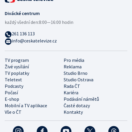
Divácké centrum
každý všední den:
8:00—16:00 hodin
261 136 113
info@ceskatelevize.cz
TV program
Pro média
Živé vysílání
Reklama
TV poplatky
Studio Brno
Teletext
Studio Ostrava
Podcasty
Rada ČT
Počasí
Kariéra
E-shop
Podávání námětů
Mobilní a TV aplikace
Časté dotazy
Vše o ČT
Kontakty