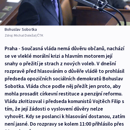
Bohuslav Sobotka
Zdroj:
Michal Doležal/ČTK
Praha - Současná vláda nemá důvěru občanů, nachází
se ve vleklé morální krizi a hlavním motorem její
snahy o přežití je strach z nových voleb. V dnešní
rozpravě před hlasováním o důvěře vládě to prohlásil
předseda opozičních sociálních demokratů Bohuslav
Sobotka. Vláda chce podle něj přežít jen proto, aby
mohla prosadit církevní restituce a penzijní reformu.
Vládu zkritizoval i předseda komunistů Vojtěch Filip s
tím, že její žádosti o vyslovení důvěry nelze
vyhovět. Kdy se poslanci k hlasování dostanou, zatím
není jasné. Do rozpravy se kolem 11:00 přihlásilo přes