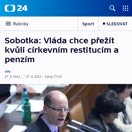
Sport
SLEDOVAT
Rubriky
Sobotka: Vláda chce přežít
kvůli církevním restitucím a
penzím
adu
27. 4. 2012
27. 4. 2012
|
Zdroj:
ČT24