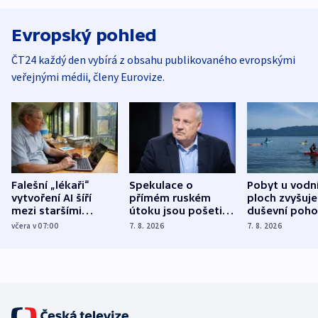
Evropský pohled
ČT24 každý den vybírá z obsahu publikovaného evropskými
veřejnými médii, členy Eurovize.
Falešní „lékaři“
Spekulace o
Pobyt u vodn
vytvoření AI šíří
přímém ruském
ploch zvyšuje
mezi staršími
útoku jsou pošetilé,
duševní poho
Poláky nebezpečné
míní estonský
ukázala
včera v 07:00
7. 8. 2026
7. 8. 2026
zdravotní rady
bezpečnostní
mezinárodní 
expert