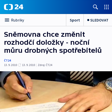
Sport
SLEDOVAT
Rubriky
Sněmovna chce změnit
rozhodčí doložky - noční
můru drobných spotřebitelů
ČT24
13. 9. 2010
13. 9. 2010
|
Zdroj:
ČT24