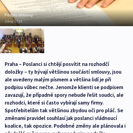
Podpis smlouvy
Zdroj:
ČT24
Praha – Poslanci si chtějí posvítit na rozhodčí
doložky – ty bývají většinou součástí smlouvy, jsou
ale uvedeny malým písmem a většina lidí je při
podpisu vůbec nečte. Jenomže klienti se podpisem
zavazují, že případné spory nebude řešit soudci, ale
rozhodci, které si často vybírají samy firmy.
Spotřebitelům tak většinou zbydou oči pro pláč. Se
změnami pravidel souhlasí jak poslanci vládnoucí
koalice, tak opozice. Podobné změny ale plánovala i