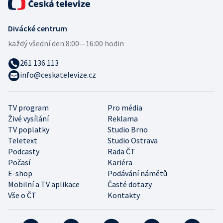
Divácké centrum
každý všední den:
8:00—16:00 hodin
261 136 113
info@ceskatelevize.cz
TV program
Pro média
Živé vysílání
Reklama
TV poplatky
Studio Brno
Teletext
Studio Ostrava
Podcasty
Rada ČT
Počasí
Kariéra
E-shop
Podávání námětů
Mobilní a TV aplikace
Časté dotazy
Vše o ČT
Kontakty