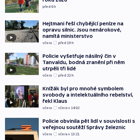
před 6
h
Hejtmani řeší chybějící peníze na
opravu silnic. Jsou nenárokové,
namítá ministerstvo
včera
před 19
h
Policie vyšetřuje násilný čin v
Tanvaldu, bodná zranění při něm
utrpěli tři lidé
včera
před 22
h
Knížák byl pro mnohé symbolem
svobody a intelektuálního rebelství,
řekl Klaus
včera
včera v 14:02
Policie obvinila pět lidí v souvislosti s
veřejnou soutěží Správy železnic
včera
včera v 13:21