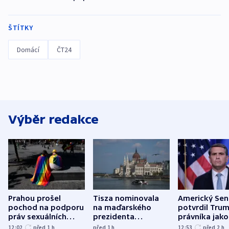
ŠTÍTKY
Domácí
ČT24
Výběr redakce
Prahou prošel
Tisza nominovala
Americký Sen
pochod na podporu
na maďarského
potvrdil Tru
práv sexuálních
prezidenta
právníka jako
menšin
bývalého šéfa
ministra
12:02
před 1
h
před 1
h
12:53
před 2
h