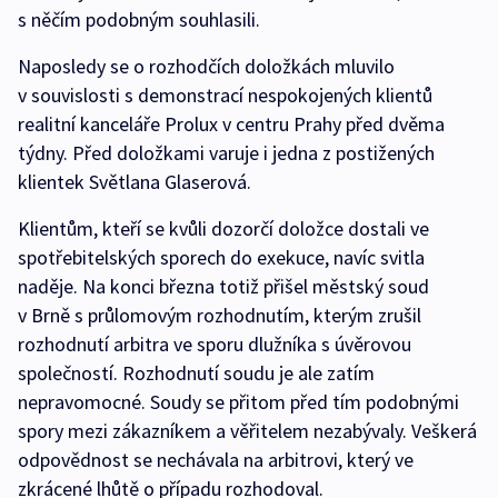
s něčím podobným souhlasili.
Naposledy se o rozhodčích doložkách mluvilo
v souvislosti s demonstrací nespokojených klientů
realitní kanceláře Prolux v centru Prahy před dvěma
týdny. Před doložkami varuje i jedna z postižených
klientek Světlana Glaserová.
Klientům, kteří se kvůli dozorčí doložce dostali ve
spotřebitelských sporech do exekuce, navíc svitla
naděje. Na konci března totiž přišel městský soud
v Brně s průlomovým rozhodnutím, kterým zrušil
rozhodnutí arbitra ve sporu dlužníka s úvěrovou
společností. Rozhodnutí soudu je ale zatím
nepravomocné. Soudy se přitom před tím podobnými
spory mezi zákazníkem a věřitelem nezabývaly. Veškerá
odpovědnost se nechávala na arbitrovi, který ve
zkrácené lhůtě o případu rozhodoval.