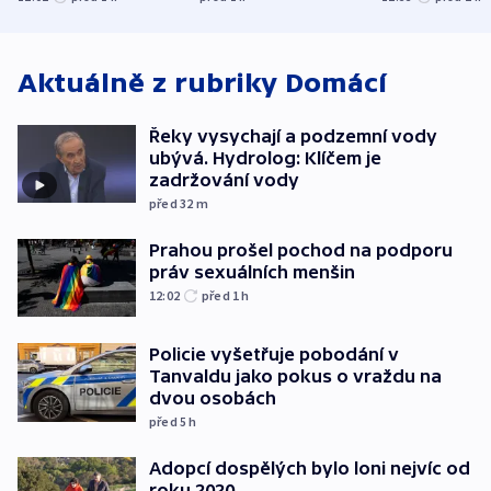
nejvyššího soudu
spravedlnost
Aktuálně z rubriky
Domácí
Řeky vysychají a podzemní vody
ubývá. Hydrolog: Klíčem je
zadržování vody
před 32
m
Prahou prošel pochod na podporu
práv sexuálních menšin
12:02
před 1
h
Policie vyšetřuje pobodání v
Tanvaldu jako pokus o vraždu na
dvou osobách
před 5
h
Adopcí dospělých bylo loni nejvíc od
roku 2020