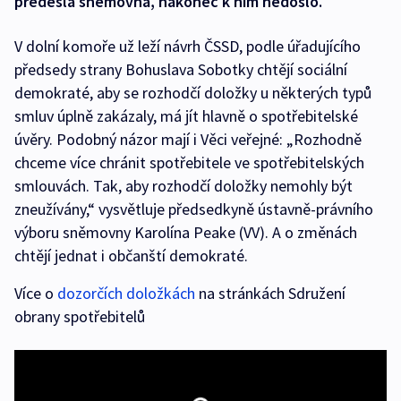
předešlá sněmovna, nakonec k nim nedošlo.
V dolní komoře už leží návrh ČSSD, podle úřadujícího
předsedy strany Bohuslava Sobotky chtějí sociální
demokraté, aby se rozhodčí doložky u některých typů
smluv úplně zakázaly, má jít hlavně o spotřebitelské
úvěry. Podobný názor mají i Věci veřejné: „Rozhodně
chceme více chránit spotřebitele ve spotřebitelských
smlouvách. Tak, aby rozhodčí doložky nemohly být
zneužívány,“ vysvětluje předsedkyně ústavně-právního
výboru sněmovny Karolína Peake (VV). A o změnách
chtějí jednat i občanští demokraté.
Více o
dozorčích doložkách
na stránkách Sdružení
obrany spotřebitelů