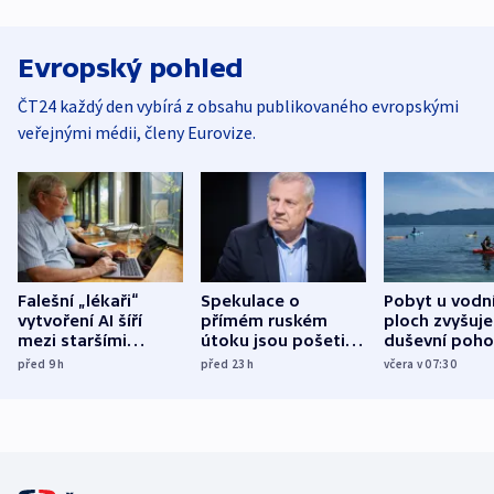
Evropský pohled
ČT24 každý den vybírá z obsahu publikovaného evropskými
veřejnými médii, členy Eurovize.
Falešní „lékaři“
Spekulace o
Pobyt u vodn
vytvoření AI šíří
přímém ruském
ploch zvyšuje
mezi staršími
útoku jsou pošetilé,
duševní poho
Poláky nebezpečné
míní estonský
ukázala
před 9
h
před 23
h
včera v 07:30
zdravotní rady
bezpečnostní
mezinárodní 
expert