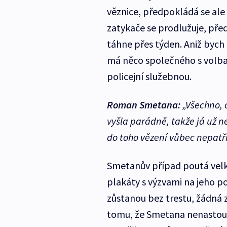
věznice, předpokládá se ale 
zatykače se prodlužuje, před
táhne přes týden. Aniž bych 
má něco společného s volbam
policejní služebnou.
Roman Smetana:
„Všechno, c
vyšla parádně, takže já už 
do toho vězení vůbec nepatř
Smetanův případ poutá vel
plakáty s výzvami na jeho pod
zůstanou bez trestu, žádná ze
tomu, že Smetana nenastoupi