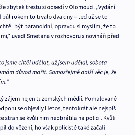
že zbytek trestu si odsedí v Olomouci. „Vydání
 půl rokem to trvalo dva dny – teď už se to
chtěl být paranoidní, opravdu si myslím, že to
i,“ uvedl Smetana v rozhovoru s novináři před
o jsme chtěl udělat, už jsem udělal, sobota
nemám důvod mařit. Samozřejmě další věc je, že
ím.“
ký zájem nejen tuzemských médií. Pomalované
poru se objevily i letos, tentokrát ale nejspíš
 stran se kvůli nim neobrátila na policii. Kvůli
l do vězení, ho však policisté také začali