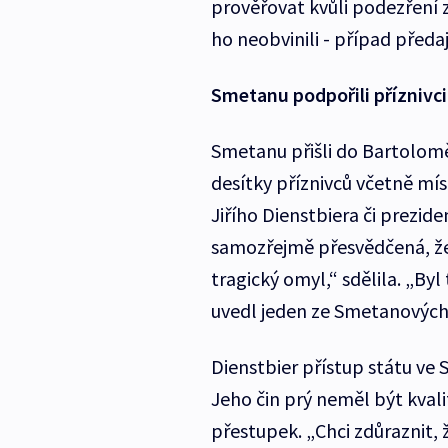
prověřovat kvůli podezření 
ho neobvinili - případ před
Smetanu podpořili příznivci
Smetanu přišli do Bartolomě
desítky příznivců včetně m
Jiřího Dienstbiera či prezid
samozřejmě přesvědčená, že 
tragický omyl,“ sdělila. „Byl
uvedl jeden ze Smetanových 
Dienstbier přístup státu ve
Jeho čin prý neměl být kvali
přestupek. „Chci zdůraznit, 