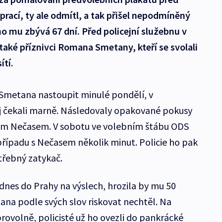
prací, ty ale odmítl, a tak přišel nepodmíněný
ho mu zbývá 67 dní. Před policejní služebnu v
 také příznivci Romana Smetany, kteří se svolali
ítí.
 Smetana nastoupit minulé pondělí, v
ěj čekali marně. Následovaly opakované pokusy
em Nečasem. V sobotu ve volebním štábu ODS
 případu s Nečasem několik minut. Policie ho pak
třebný zatykač.
nes do Prahy na výslech, hrozila by mu 50
ana podle svých slov riskovat nechtěl. Na
rovolně, policisté už ho ovezli do pankrácké