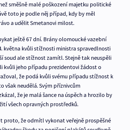
ež směšně malé poškození majetku politické
rávě toto je podle něj případ, kdy by měl
rávo a udělit Smetanovi milost.
ykat ještě 67 dní. Brány olomoucké vazební
. května kvůli stížnosti ministra spravedlnosti
í soud ale stížnost zamítl. Stejně tak neuspěli
ali kvůli jeho případu prezidentovi žádost o
žoval, že podá kvůli svému případu stížnost k
o však neudělá. Svým příznivcům
kázal, že je malá šance na úspěch a hrozilo by
žití všech opravných prostředků.
t proto, že odmítl vykonat veřejně prospěšné
 náhradou škody za poničení plakátů soudkyně