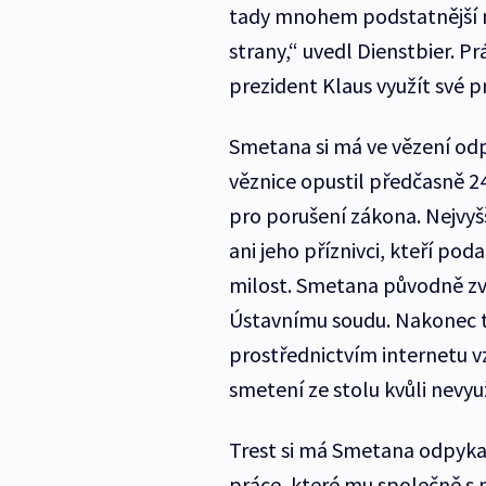
tady mnohem podstatnější n
strany,“ uvedl Dienstbier. P
prezident Klaus využít své p
Smetana si má ve vězení odp
věznice opustil předčasně 24
pro porušení zákona. Nejvyšš
ani jeho příznivci, kteří pod
milost. Smetana původně zva
Ústavnímu soudu. Nakonec t
prostřednictvím internetu vz
smetení ze stolu kvůli nevyu
Trest si má Smetana odpyka
práce, které mu společně s