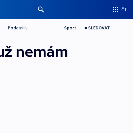
ČT
Podcasty
Sport
SLEDOVAT
 už nemám