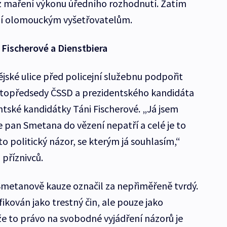
z maření výkonu úředního rozhodnutí. Zatím
ají olomouckým vyšetřovatelům.
 Fischerové a Dienstbiera
jské ulice před policejní služebnu podpořit
ístopředsedy ČSSD a prezidentského kandidáta
entské kandidátky Táni Fischerové. „Já jsem
pan Smetana do vězení nepatří a celé je to
 to politický názor, se kterým já souhlasím,“
příznivců.
 Smetanově kauze označil za nepřiměřeně tvrdý.
fikován jako trestný čin, ale pouze jako
že to právo na svobodné vyjádření názorů je