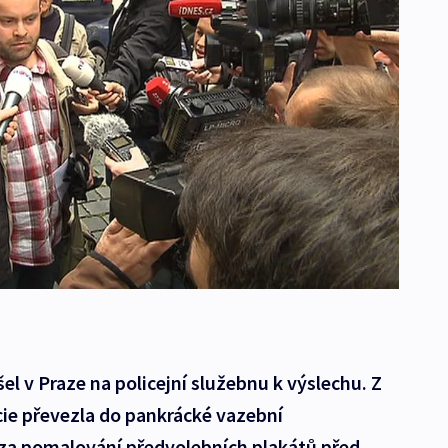
l v Praze na policejní služebnu k výslechu. Z
cie převezla do pankrácké vazební
l za pomalování předvolebních plakátů před