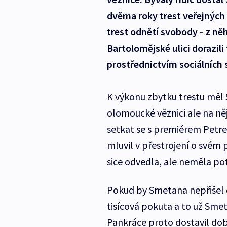
dvěma roky trest veřejných 
trest odnětí svobody - z ně
Bartolomějské ulici dorazili
prostřednictvím sociálních s
K výkonu zbytku trestu měl
olomoucké věznici ale na n
setkat se s premiérem Petr
mluvil v přestrojení o svém
sice odvedla, ale neměla po
Pokud by Smetana nepřišel d
tisícová pokuta a to už Smet
Pankráce proto dostavil dob