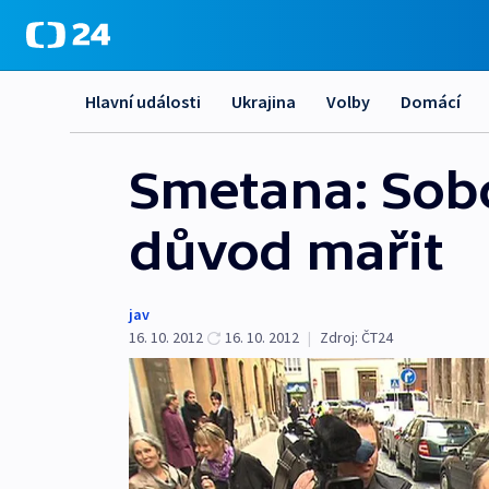
Hlavní události
Ukrajina
Volby
Domácí
Smetana: Sob
důvod mařit
jav
16. 10. 2012
16. 10. 2012
|
Zdroj:
ČT24