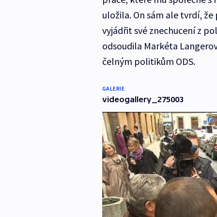
uložila. On sám ale tvrdí, ž
vyjádřit své znechucení z po
odsoudila Markéta Langerová
čelným politikům ODS.
GALERIE
videogallery_275003