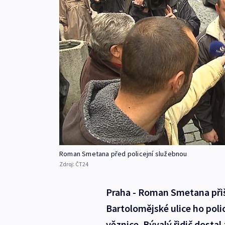
Roman Smetana před policejní služebnou
Zdroj:
ČT24
Praha - Roman Smetana přiše
Bartolomějské ulice ho poli
věznice. Bývalý řidič dosta