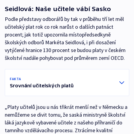
Seidlová: Naše učitele vábí Sasko
Podle představy odborářů by tak v průběhu tří let měl
učitelský plat rok co rok narůst o dalších patnáct
procent; jak totiž upozornila místopředsedkyně
školských odborů Markéta Seidlová, i při dosažení
vytýčené hranice 130 procent se budou platy v českém
školství nadále pohybovat pod průměrem zemí OECD.
FAKTA
Srovnání učitelských platů
„Platy učitelů jsou u nás třikrát menší než v Německu a
nemůžeme se divit tomu, že saská ministryně školství
láká jazykově vybavené učitele z našeho příhraničí do
tamního vzdělávacího procesu. Ztrácíme kvalitní