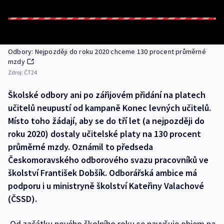
Odbory: Nejpozději do roku 2020 chceme 130 procent průměrné
mzdy
Zdroj:
ČT24
Školské odbory ani po zářijovém přidání na platech
učitelů neupustí od kampaně Konec levných učitelů.
Místo toho žádají, aby se do tří let (a nejpozději do
roku 2020) dostaly učitelské platy na 130 procent
průměrné mzdy. Oznámil to předseda
Českomoravského odborového svazu pracovníků ve
školství František Dobšík. Odborářská ambice má
podporu i u ministryně školství Kateřiny Valachové
(ČSSD).
Od začátku nového školního roku se navyšuje objem na