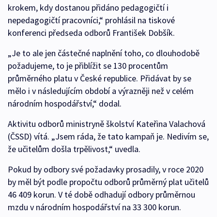
krokem, kdy dostanou přidáno pedagogičtí i
nepedagogičtí pracovníci,“ prohlásil na tiskové
konferenci předseda odborů František Dobšík.
„Je to ale jen částečné naplnění toho, co dlouhodobě
požadujeme, to je přiblížit se 130 procentům
průměrného platu v České republice. Přidávat by se
mělo i v následujícím období a výrazněji než v celém
národním hospodářství,“ dodal.
Aktivitu odborů ministryně školství Kateřina Valachová
(ČSSD) vítá. „Jsem ráda, že tato kampaň je. Nedivím se,
že učitelům došla trpělivost,“ uvedla.
Pokud by odbory své požadavky prosadily, v roce 2020
by měl být podle propočtu odborů průměrný plat učitelů
46 409 korun. V té době odhadují odbory průměrnou
mzdu v národním hospodářství na 33 300 korun.