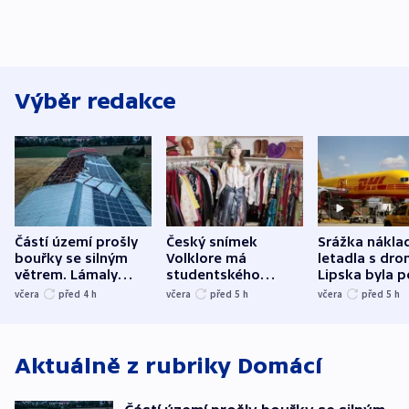
Výběr redakce
Částí území prošly
Český snímek
Srážka nákla
bouřky se silným
Volklore má
letadla s dr
větrem. Lámaly
studentského
Lipska byla p
stromy a poničily
Oscara, zabojuje o
německého mi
včera
před 4
h
včera
před 5
h
včera
před 5
h
střechu
cenu za krátký film
hybridní útok
Aktuálně z rubriky
Domácí