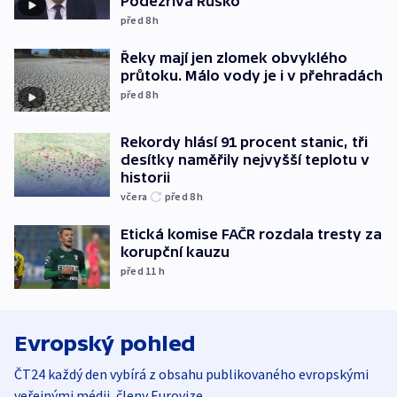
Podezřívá Rusko
před 8
h
Řeky mají jen zlomek obvyklého
průtoku. Málo vody je i v přehradách
před 8
h
Rekordy hlásí 91 procent stanic, tři
desítky naměřily nejvyšší teplotu v
historii
včera
před 8
h
Etická komise FAČR rozdala tresty za
korupční kauzu
před 11
h
Evropský pohled
ČT24 každý den vybírá z obsahu publikovaného evropskými
veřejnými médii, členy Eurovize.