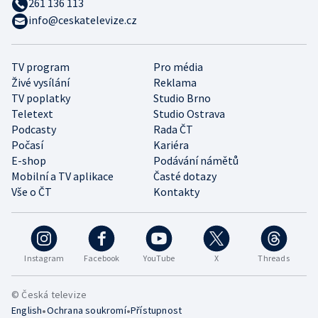
261 136 113
info@ceskatelevize.cz
TV program
Pro média
Živé vysílání
Reklama
TV poplatky
Studio Brno
Teletext
Studio Ostrava
Podcasty
Rada ČT
Počasí
Kariéra
E-shop
Podávání námětů
Mobilní a TV aplikace
Časté dotazy
Vše o ČT
Kontakty
Instagram
Facebook
YouTube
X
Threads
© Česká televize
•
•
English
Ochrana soukromí
Přístupnost