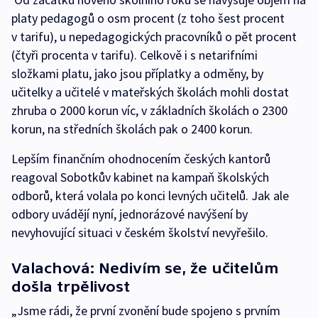
platy pedagogů o osm procent (z toho šest procent
v tarifu), u nepedagogických pracovníků o pět procent
(čtyři procenta v tarifu). Celkově i s netarifními
složkami platu, jako jsou příplatky a odměny, by
učitelky a učitelé v mateřských školách mohli dostat
zhruba o 2000 korun víc, v základních školách o 2300
korun, na středních školách pak o 2400 korun.
Lepším finančním ohodnocením českých kantorů
reagoval Sobotkův kabinet na kampaň školských
odborů, která volala po konci levných učitelů. Jak ale
odbory uvádějí nyní, jednorázové navýšení by
nevyhovující situaci v českém školství nevyřešilo.
Valachová: Nedivím se, že učitelům
došla trpělivost
„Jsme rádi, že první zvonění bude spojeno s prvním