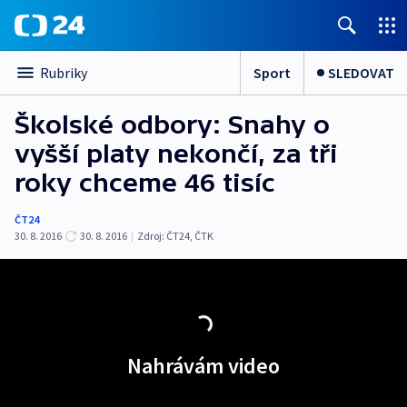
Sport
SLEDOVAT
Rubriky
Školské odbory: Snahy o
vyšší platy nekončí, za tři
roky chceme 46 tisíc
ČT24
30. 8. 2016
30. 8. 2016
|
Zdroj:
ČT24
,
ČTK
Nahrávám video