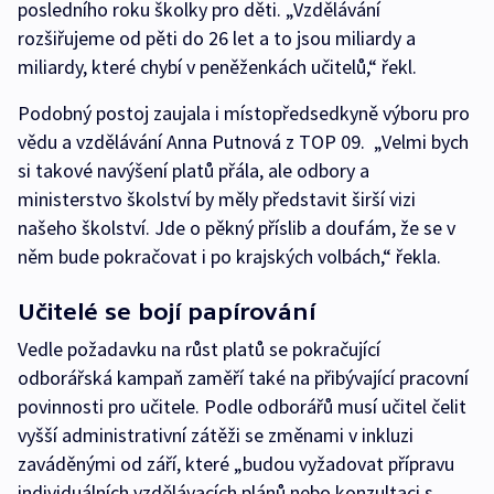
posledního roku školky pro děti. „Vzdělávání
rozšiřujeme od pěti do 26 let a to jsou miliardy a
miliardy, které chybí v peněženkách učitelů,“ řekl.
Podobný postoj zaujala i místopředsedkyně výboru pro
vědu a vzdělávání Anna Putnová z TOP 09. „Velmi bych
si takové navýšení platů přála, ale odbory a
ministerstvo školství by měly představit širší vizi
našeho školství. Jde o pěkný příslib a doufám, že se v
něm bude pokračovat i po krajských volbách,“ řekla.
Učitelé se bojí papírování
Vedle požadavku na růst platů se pokračující
odborářská kampaň zaměří také na přibývající pracovní
povinnosti pro učitele. Podle odborářů musí učitel čelit
vyšší administrativní zátěži se změnami v inkluzi
zaváděnými od září, které „budou vyžadovat přípravu
individuálních vzdělávacích plánů nebo konzultaci s