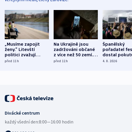
„Musíme zapojit
Na Ukrajině jsou
Španělský
ženy.“ Litevští
zadržováni občané
pořadatel fes
politici zvažují
z více než 50 zemí.
dostal pokut
dohodu o
Bojovali na straně
nekalé prakti
před 11
h
před 12
h
4. 8. 2026
demografii
Ruska
Divácké centrum
každý všední den:
8:00—16:00 hodin