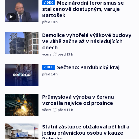
Mezinárodní terorismus se
VIDEO
stal cenově dostupným, varuje
Bartošek
před 10
h
Demolice vyhořelé výškové budovy
ve Zlíně začne až v následujících
dnech
včera
před 13
h
Sečteno: Pardubický kraj
VIDEO
před 14
h
Průmyslová výroba v červnu
vzrostla nejvíce od prosince
včera
před 17
h
Státní zástupce obžaloval pět lidí a
jednu právnickou osobu v kauze
Bulovky