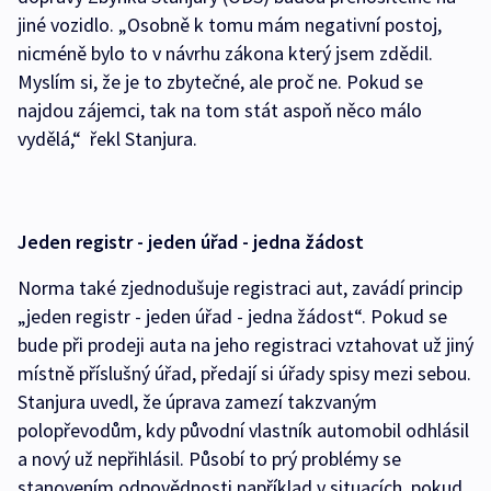
jiné vozidlo. „Osobně k tomu mám negativní postoj,
nicméně bylo to v návrhu zákona který jsem zdědil.
Myslím si, že je to zbytečné, ale proč ne. Pokud se
najdou zájemci, tak na tom stát aspoň něco málo
vydělá,“ řekl Stanjura.
Jeden registr - jeden úřad - jedna žádost
Norma také zjednodušuje registraci aut, zavádí princip
„jeden registr - jeden úřad - jedna žádost“. Pokud se
bude při prodeji auta na jeho registraci vztahovat už jiný
místně příslušný úřad, předají si úřady spisy mezi sebou.
Stanjura uvedl, že úprava zamezí takzvaným
polopřevodům, kdy původní vlastník automobil odhlásil
a nový už nepřihlásil. Působí to prý problémy se
stanovením odpovědnosti například v situacích, pokud