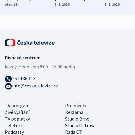
různých zemí
dohodu o
Bojovali na s
před 14
h
5. 8. 2026
5. 8. 2026
demografii
Ruska
Divácké centrum
každý všední den:
8:00—16:00 hodin
261 136 113
info@ceskatelevize.cz
TV program
Pro média
Živé vysílání
Reklama
TV poplatky
Studio Brno
Teletext
Studio Ostrava
Podcasty
Rada ČT