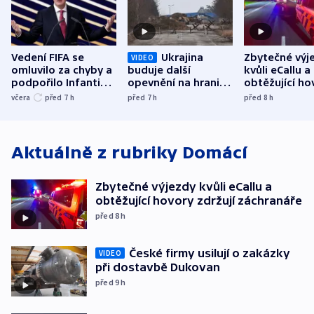
Vedení FIFA se
Ukrajina
Zbytečné výj
VIDEO
omluvilo za chyby a
buduje další
kvůli eCallu a
podpořilo Infantina.
opevnění na hranici
obtěžující ho
UEFA trvá na
s Běloruskem
zdržují záchr
včera
před 7
h
před 7
h
před 8
h
bojkotu
Aktuálně z rubriky
Domácí
Zbytečné výjezdy kvůli eCallu a
obtěžující hovory zdržují záchranáře
před 8
h
České firmy usilují o zakázky
VIDEO
při dostavbě Dukovan
před 9
h