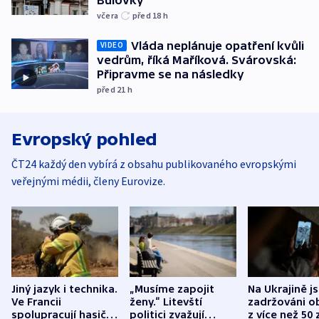
včera
před 18
h
Vláda neplánuje opatření kvůli
VIDEO
vedrům, říká Maříková. Svárovská:
Připravme se na následky
před 21
h
Evropský pohled
ČT24 každý den vybírá z obsahu publikovaného evropskými
veřejnými médii, členy Eurovize.
Jiný jazyk i technika.
„Musíme zapojit
Na Ukrajině j
Ve Francii
ženy.“ Litevští
zadržováni o
spolupracují hasiči z
politici zvažují
z více než 50 