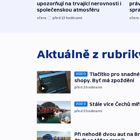
upozorňují na trvající nerovnosti i
práv
společenskou atmosféru
spr
včera
před 13
hodinami
včera
Aktuálně z rubri
Tlačítko pro snadné 
VIDEO
shopy. Byť má zpoždění
před 2
hodinami
Stále více Čechů míř
VIDEO
před 3
hodinami
Při nehodě dvou aut na Br