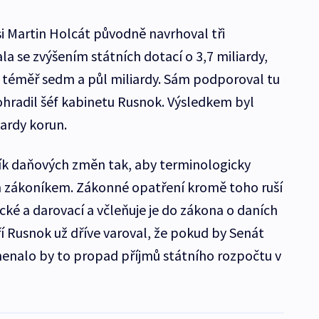
si Martin Holcát původně navrhoval tři
la se zvýšením státních dotací o 3,7 miliardy,
 o téměř sedm a půl miliardy. Sám podporoval tu
 ohradil šéf kabinetu Rusnok. Výsledkem byl
ardy korun.
lík daňových změn tak, aby terminologicky
 zákoníkem. Zákonné opatření kromě toho ruší
ké a darovací a včleňuje je do zákona o daních
iří Rusnok už dříve varoval, že pokud by Senát
enalo by to propad příjmů státního rozpočtu v