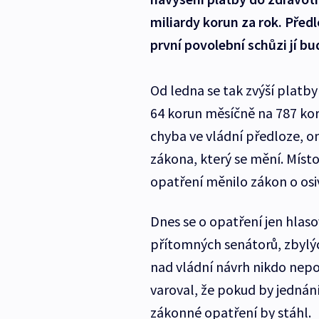
miliardy korun za rok. Před
první povolební schůzi jí 
Od ledna se tak zvýší platb
64 korun měsíčně na 787 kor
chyba ve vládní předloze, o
zákona, který se mění. Místo
opatření měnilo zákon o osi
Dnes se o opatření jen hlaso
přítomných senátorů, zbylýc
nad vládní návrh nikdo nepod
varoval, že pokud by jedná
zákonné opatření by stáhl.