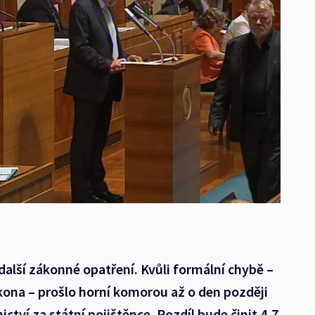
další zákonné opatření. Kvůli formální chybě –
ona – prošlo horní komorou až o den později
ctví za státní pojištěnce. Rozdíl bude činit 4,7