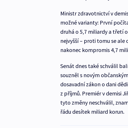
Ministr zdravotnictví v demi
možné varianty: První počíta
druhá o 5,7 miliardy a třetí
nejvyšší – proti tomu se ale
nakonec kompromis 4,7 mili
Senát dnes také schválil ba
souzněl s novým občanským
dosavadní zákon o dani dědic
z příjmů. Premiér v demisi J
tyto změny neschválil, znam
řádu desítek miliard korun.