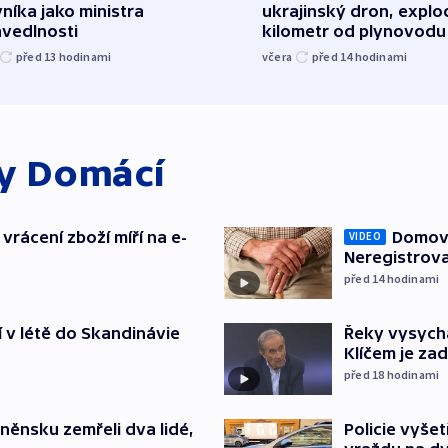
níka jako ministra
ukrajinský dron, explo
avedlnosti
kilometr od plynovodu
před 13
hodinami
včera
před 14
hodinami
ky
Domácí
vrácení zboží míří na e-
Domovu
VIDEO
Neregistrova
před 14
hodinami
í v létě do Skandinávie
Řeky vysycha
Klíčem je za
před 18
hodinami
něnsku zemřeli dva lidé,
Policie vyše