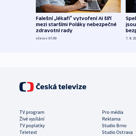
Falešní „lékaři“ vytvoření AI šíří
Spe
mezi staršími Poláky nebezpečné
jsou
zdravotní rady
bez
včera v 07:00
7. 8. 2
TV program
Pro média
Živé vysílání
Reklama
TV poplatky
Studio Brno
Teletext
Studio Ostrava