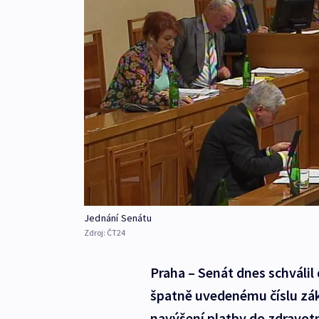
Jednání Senátu
Zdroj:
ČT24
Praha – Senát dnes schválil 
špatně uvedenému číslu zák
navýšení platby do zdravotni