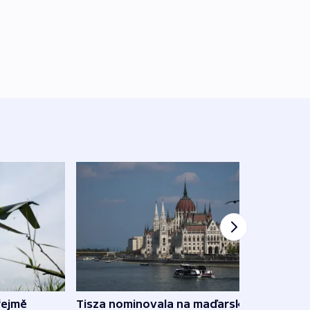
řejmě
Tisza nominovala na maďarského
Ruský