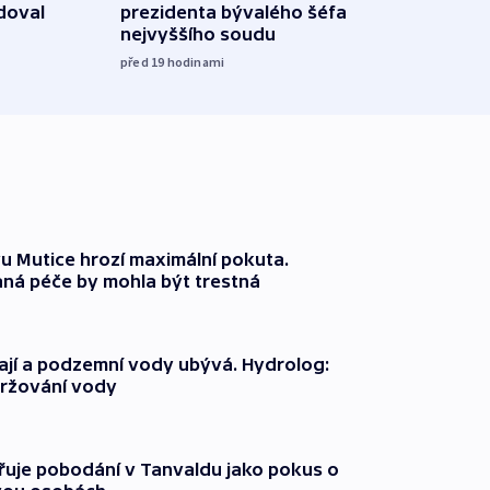
doval
prezidenta bývalého šéfa
čtyři 
nejvyššího soudu
včera
před 19
hodinami
 Mutice hrozí maximální pokuta.
ná péče by mohla být trestná
jí a podzemní vody ubývá. Hydrolog:
držování vody
třuje pobodání v Tanvaldu jako pokus o