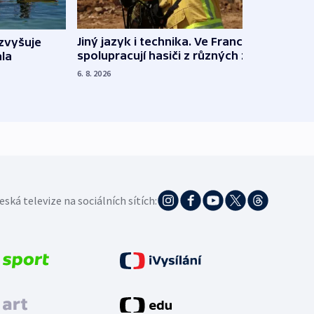
Jiný jazyk i technika. Ve Francii
zvyšuje
„Musí
spolupracují hasiči z různých zemí
la
polit
demo
6. 8. 2026
5. 8. 20
eská televize na sociálních sítích: