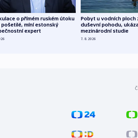
kulace o přímém ruském útoku
Pobyt u vodních ploch 
 pošetilé, míní estonský
duševní pohodu, ukáza
pečnostní expert
mezinárodní studie
026
7. 8. 2026
Č