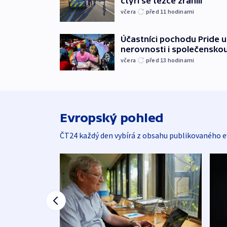
čtyři se těžce zranili
včera
před 11
hodinami
Účastníci pochodu Pride up
nerovnosti i společensko
včera
před 13
hodinami
Evropský pohled
ČT24 každý den vybírá z obsahu publikovaného e