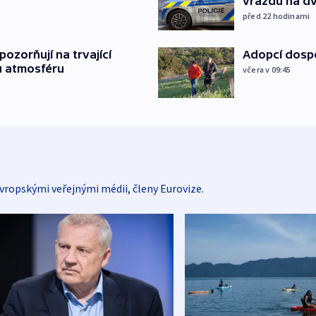
vraždu na d
před 22
hodinami
ozorňují na trvající
Adopcí dospě
u atmosféru
včera v 09:45
vropskými veřejnými médii, členy Eurovize.