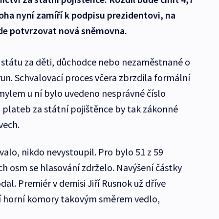
loha nyní zamíří k podpisu prezidentovi, na
bude potvrzovat nová sněmovna.
y státu za děti, důchodce nebo nezaměstnané o
un. Schvalovací proces včera zbrzdila formální
mylem u ní bylo uvedeno nesprávné číslo
 plateb za státní pojištěnce by tak zákonné
vech.
valo, nikdo nevystoupil. Pro bylo 51 z 59
h osm se hlasování zdrželo. Navýšení částky
al. Premiér v demisi Jiří Rusnok už dříve
ní horní komory takovým směrem vedlo,