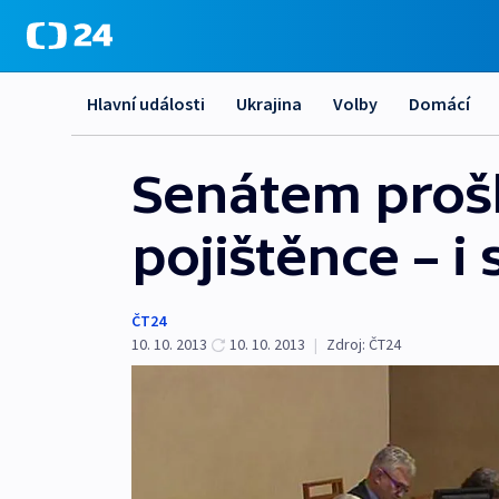
Hlavní události
Ukrajina
Volby
Domácí
Senátem prošl
pojištěnce – i
ČT24
10. 10. 2013
10. 10. 2013
|
Zdroj:
ČT24