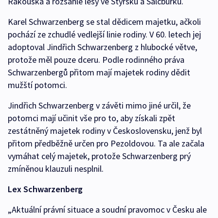
Rakouska a rozsáhlé lesy ve Štýrsku a Salcburku.
Karel Schwarzenberg se stal dědicem majetku, ačkoli
pochází ze zchudlé vedlejší linie rodiny. V 60. letech jej
adoptoval Jindřich Schwarzenberg z hlubocké větve,
protože měl pouze dceru. Podle rodinného práva
Schwarzenbergů přitom mají majetek rodiny dědit
mužští potomci.
Jindřich Schwarzenberg v závěti mimo jiné určil, že
potomci mají učinit vše pro to, aby získali zpět
zestátněný majetek rodiny v Československu, jenž byl
přitom předběžně určen pro Pezoldovou. Ta ale začala
vymáhat celý majetek, protože Schwarzenberg prý
zmíněnou klauzuli nesplnil.
Lex Schwarzenberg
„Aktuální právní situace a soudní pravomoc v Česku ale