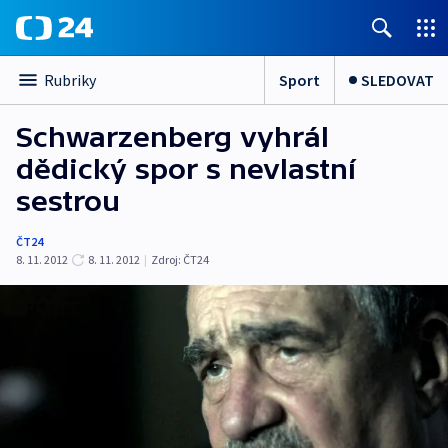
Sport
SLEDOVAT
Rubriky
Schwarzenberg vyhrál
dědický spor s nevlastní
sestrou
ČT24
8. 11. 2012
8. 11. 2012
|
Zdroj:
ČT24