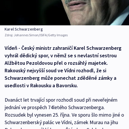
Karel Schwarzenberg
Zdroj:
Johannes Simon/ISIFA/Getty Images
Vídeň - Český ministr zahraničí Karel Schwarzenberg
vyhrál dědický spor, v němž se s nevlastní sestrou
Alžbětou Pezoldovou přel o rozsáhlý majetek.
Rakouský nejvyšší soud ve Vídni rozhodl, že si
Schwarzenberg může ponechat zděděné zámky a
usedlosti v Rakousku a Bavorsku.
Dvanáct let trvající spor rozhodl soud při neveřejném
jednání ve prospěch 74letého Schwarzenberga.
Rozsudek byl vynesen 25. října. Ve sporu šlo mimo jiné o
Schwarzenberský palác ve Vídni, zámek Murau na jihu