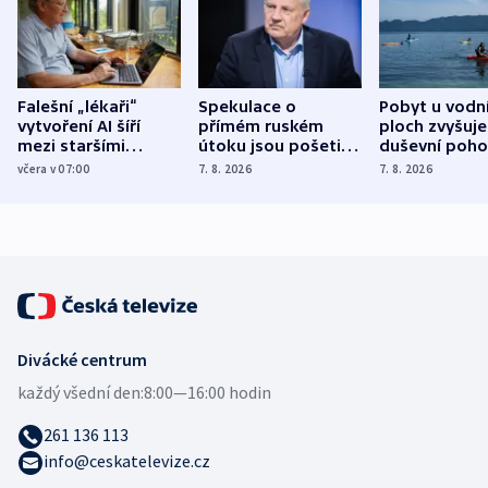
Falešní „lékaři“
Spekulace o
Pobyt u vodn
vytvoření AI šíří
přímém ruském
ploch zvyšuje
mezi staršími
útoku jsou pošetilé,
duševní poho
Poláky nebezpečné
míní estonský
ukázala
včera v 07:00
7. 8. 2026
7. 8. 2026
zdravotní rady
bezpečnostní
mezinárodní 
expert
Divácké centrum
každý všední den:
8:00—16:00 hodin
261 136 113
info@ceskatelevize.cz