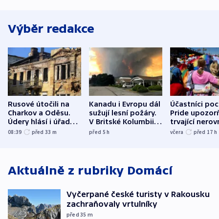
Výběr redakce
Rusové útočili na
Kanadu i Evropu dál
Účastníci po
Charkov a Oděsu.
sužují lesní požáry.
Pride upozorň
Údery hlásí i úřady v
V Britské Kolumbii
trvající nerov
Bělgorodu
evakuovali tisíce lidí
společensko
08:39
před 33
m
před 5
h
včera
před 17
h
atmosféru
Aktuálně z rubriky
Domácí
Vyčerpané české turisty v Rakousku
zachraňovaly vrtulníky
před 35
m