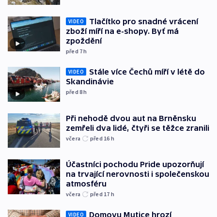
Tlačítko pro snadné vrácení
VIDEO
zboží míří na e-shopy. Byť má
zpoždění
před 7
h
Stále více Čechů míří v létě do
VIDEO
Skandinávie
před 8
h
Při nehodě dvou aut na Brněnsku
zemřeli dva lidé, čtyři se těžce zranili
včera
před 16
h
Účastníci pochodu Pride upozorňují
na trvající nerovnosti i společenskou
atmosféru
včera
před 17
h
Domovu Mutice hrozí
VIDEO