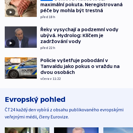
maximální pokuta. Neregistrovaná
péče by mohla být trestná
před 18
h
Řeky vysychají a podzemní vody
ubývá. Hydrolog: Klíčem je
zadržování vody
před 22
h
Policie vyšetřuje pobodání v
Tanvaldu jako pokus o vraždu na
dvou osobách
včera v 11:22
Evropský pohled
ČT24 každý den vybírá z obsahu publikovaného evropskými
veřejnými médii, členy Eurovize.