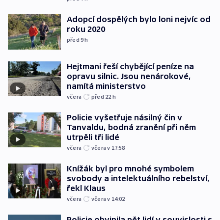
Adopcí dospělých bylo loni nejvíc od
roku 2020
před 9
h
Hejtmani řeší chybějící peníze na
opravu silnic. Jsou nenárokové,
namítá ministerstvo
včera
před 22
h
Policie vyšetřuje násilný čin v
Tanvaldu, bodná zranění při něm
utrpěli tři lidé
včera
včera v 17:58
Knížák byl pro mnohé symbolem
svobody a intelektuálního rebelství,
řekl Klaus
včera
včera v 14:02
Policie obvinila pět lidí v souvislosti s