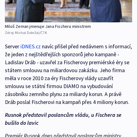
Miloš Zeman jmenuje Jana Fischera ministrem
Zdroj:
Michal Doležal/ČTK
Server
iDNES.cz
navíc přišel před nedávnem s informací,
že jeden z nejštědřejších sponzorů jeho kampaně -
Ladislav Dráb - uzavřel za Fischerovy premiérské éry se
státem smlouvu na miliardovou zakázku. Jeho firma
měla v roce 2010 za éry Fischerovy vlády uzavřít
smlouvu se státní firmou DIAMO na vybudování
zásobníku zemního plynu za miliardy korun. A právě
Dráb poslal Fischerovi na kampaň přes 4 miliony korun.
Rusnok představil poslancům vládu, u Fischera se
bušilo do lavic
Premiér Rusnok dnes představil poslancům ministry