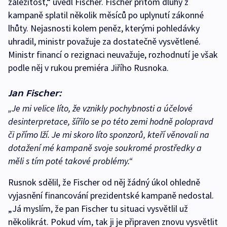
záležitost,“ uvedl Fischer. Fischer přitom dluhy z
kampaně splatil několik měsíců po uplynutí zákonné
lhůty. Nejasnosti kolem peněz, kterými pohledávky
uhradil, ministr považuje za dostatečně vysvětlené.
Ministr financí o rezignaci neuvažuje, rozhodnutí je však
podle něj v rukou premiéra Jiřího Rusnoka.
Jan Fischer:
„Je mi velice líto, že vznikly pochybnosti a účelové
desinterpretace, šířilo se po této zemi hodně polopravd
či přímo lží. Je mi skoro líto sponzorů, kteří věnovali na
dotažení mé kampaně svoje soukromé prostředky a
měli s tím poté takové problémy.“
Rusnok sdělil, že Fischer od něj žádný úkol ohledně
vyjasnění financování prezidentské kampaně nedostal.
„Já myslím, že pan Fischer tu situaci vysvětlil už
několikrát. Pokud vím, tak ji je připraven znovu vysvětlit