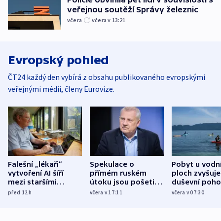
veřejnou soutěží Správy železnic
včera
včera v 13:21
Evropský pohled
ČT24 každý den vybírá z obsahu publikovaného evropskými
veřejnými médii, členy Eurovize.
Falešní „lékaři“
Spekulace o
Pobyt u vodn
vytvoření AI šíří
přímém ruském
ploch zvyšuje
mezi staršími
útoku jsou pošetilé,
duševní poho
Poláky nebezpečné
míní estonský
ukázala
před 12
h
včera v 17:11
včera v 07:30
zdravotní rady
bezpečnostní
mezinárodní 
expert