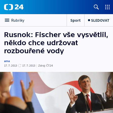
Sport
SLEDOVAT
Rubriky
Rusnok: Fischer vše vysvětlil,
někdo chce udržovat
rozbouřené vody
ama
17. 7. 2013
17. 7. 2013
|
Zdroj:
ČT24