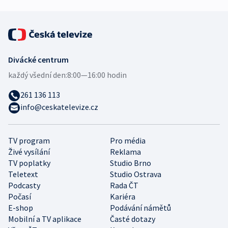
Divácké centrum
každý všední den:
8:00—16:00 hodin
261 136 113
info@ceskatelevize.cz
TV program
Pro média
Živé vysílání
Reklama
TV poplatky
Studio Brno
Teletext
Studio Ostrava
Podcasty
Rada ČT
Počasí
Kariéra
E-shop
Podávání námětů
Mobilní a TV aplikace
Časté dotazy