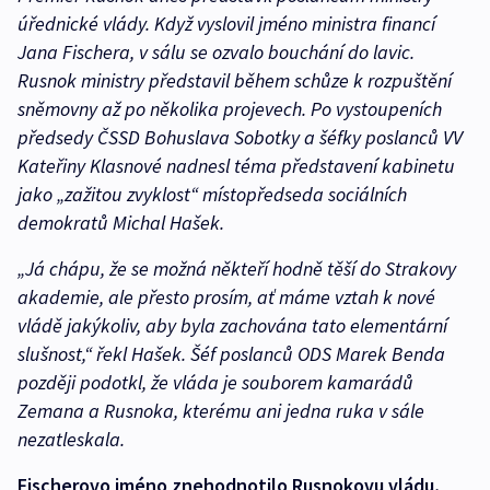
úřednické vlády. Když vyslovil jméno ministra financí
Jana Fischera, v sálu se ozvalo bouchání do lavic.
Rusnok ministry představil během schůze k rozpuštění
sněmovny až po několika projevech. Po vystoupeních
předsedy ČSSD Bohuslava Sobotky a šéfky poslanců VV
Kateřiny Klasnové nadnesl téma představení kabinetu
jako „zažitou zvyklost“ místopředseda sociálních
demokratů Michal Hašek.
„Já chápu, že se možná někteří hodně těší do Strakovy
akademie, ale přesto prosím, ať máme vztah k nové
vládě jakýkoliv, aby byla zachována tato elementární
slušnost,“ řekl Hašek. Šéf poslanců ODS Marek Benda
později podotkl, že vláda je souborem kamarádů
Zemana a Rusnoka, kterému ani jedna ruka v sále
nezatleskala.
Fischerovo jméno znehodnotilo Rusnokovu vládu,