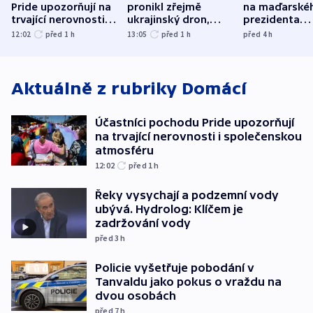
Pride upozorňují na
pronikl zřejmě
na maďarské
trvající nerovnosti i
ukrajinský dron,
prezidenta
společenskou
explodoval kilometr
bývalého šéf
12:02
před 1
h
13:05
před 1
h
před 4
h
atmosféru
od plynovodu
nejvyššího s
Aktuálně z rubriky
Domácí
Účastníci pochodu Pride upozorňují
na trvající nerovnosti i společenskou
atmosféru
12:02
před 1
h
Řeky vysychají a podzemní vody
ubývá. Hydrolog: Klíčem je
zadržování vody
před 3
h
Policie vyšetřuje pobodání v
Tanvaldu jako pokus o vraždu na
dvou osobách
před 7
h