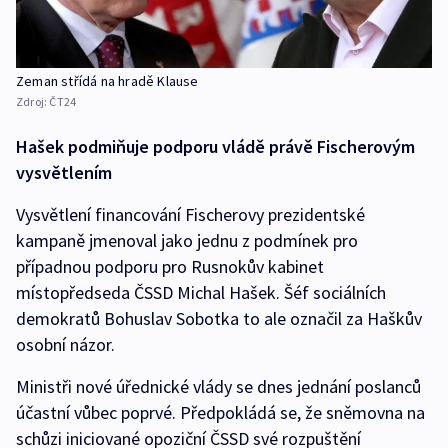
Zeman střídá na hradě Klause
Zdroj:
ČT24
Hašek podmiňuje podporu vládě právě Fischerovým
vysvětlením
Vysvětlení financování Fischerovy prezidentské
kampaně jmenoval jako jednu z podmínek pro
případnou podporu pro Rusnokův kabinet
místopředseda ČSSD Michal Hašek. Šéf sociálních
demokratů Bohuslav Sobotka to ale označil za Haškův
osobní názor.
Ministři nové úřednické vlády se dnes jednání poslanců
účastní vůbec poprvé. Předpokládá se, že sněmovna na
schůzi iniciované opoziční ČSSD své rozpuštění