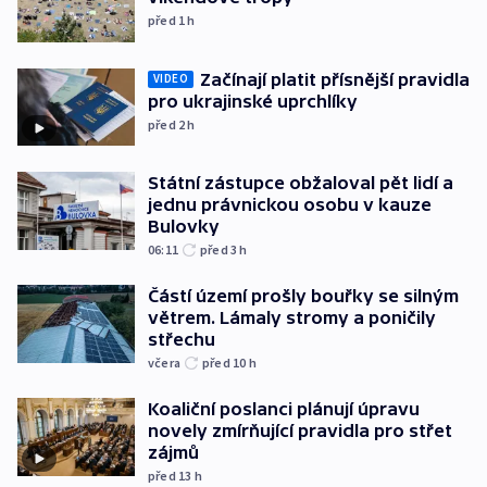
před 1
h
Začínají platit přísnější pravidla
VIDEO
pro ukrajinské uprchlíky
před 2
h
Státní zástupce obžaloval pět lidí a
jednu právnickou osobu v kauze
Bulovky
06:11
před 3
h
Částí území prošly bouřky se silným
větrem. Lámaly stromy a poničily
střechu
včera
před 10
h
Koaliční poslanci plánují úpravu
novely zmírňující pravidla pro střet
zájmů
před 13
h