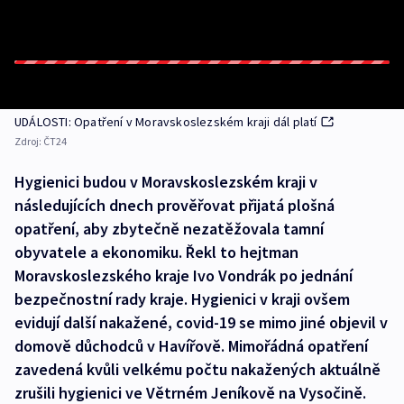
UDÁLOSTI: Opatření v Moravskoslezském kraji dál platí
Zdroj:
ČT24
Hygienici budou v Moravskoslezském kraji v
následujících dnech prověřovat přijatá plošná
opatření, aby zbytečně nezatěžovala tamní
obyvatele a ekonomiku. Řekl to hejtman
Moravskoslezského kraje Ivo Vondrák po jednání
bezpečnostní rady kraje. Hygienici v kraji ovšem
evidují další nakažené, covid-19 se mimo jiné objevil v
domově důchodců v Havířově. Mimořádná opatření
zavedená kvůli velkému počtu nakažených aktuálně
zrušili hygienici ve Větrném Jeníkově na Vysočině.