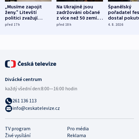
„Musíme zapojit
Na Ukrajině jsou
Španělský
ženy.“ Litevští
zadržováni občané
pořadatel fes
politici zvažují
z více než 50 zemí.
dostal pokut
dohodu o
Bojovali na straně
nekalé prakti
před 17
h
před 18
h
4. 8. 2026
demografii
Ruska
Divácké centrum
každý všední den:
8:00—16:00 hodin
261 136 113
info@ceskatelevize.cz
TV program
Pro média
Živé vysílání
Reklama