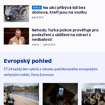
Na ulici přibývá lidí bez
VIDEO
domova, kteří jsou na vozíku
před 13
h
Nehodu Turka policie prověřuje pro
podezření z ublížení na zdraví z
nedbalosti
včera
před 13
h
Evropský pohled
ČT24 každý den vybírá z obsahu publikovaného evropskými
veřejnými médii, členy Eurovize.