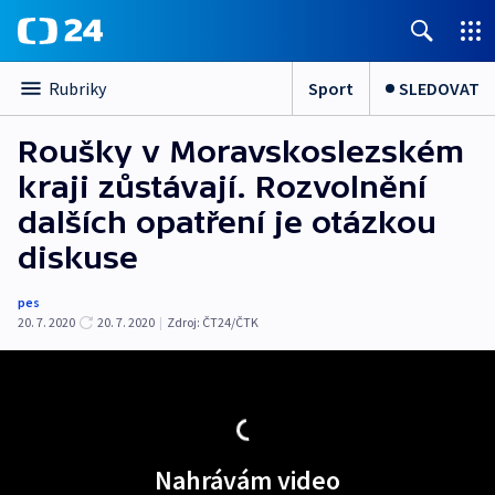
Sport
SLEDOVAT
Rubriky
Roušky v Moravskoslezském
kraji zůstávají. Rozvolnění
dalších opatření je otázkou
diskuse
pes
20. 7. 2020
20. 7. 2020
|
Zdroj:
ČT24/ČTK
Nahrávám video