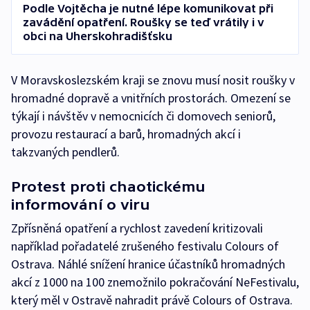
Podle Vojtěcha je nutné lépe komunikovat při
zavádění opatření. Roušky se teď vrátily i v
obci na Uherskohradišťsku
V Moravskoslezském kraji se znovu musí nosit roušky v
hromadné dopravě a vnitřních prostorách. Omezení se
týkají i návštěv v nemocnicích či domovech seniorů,
provozu restaurací a barů, hromadných akcí i
takzvaných pendlerů.
Protest proti chaotickému
informování o viru
Zpřísněná opatření a rychlost zavedení kritizovali
například pořadatelé zrušeného festivalu Colours of
Ostrava. Náhlé snížení hranice účastníků hromadných
akcí z 1000 na 100 znemožnilo pokračování NeFestivalu,
který měl v Ostravě nahradit právě Colours of Ostrava.