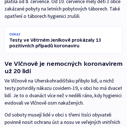
platila od 8. července. Od 10. července měly děti z obce
zakázané pobyty na letních pobytových táborech. Také
opatření o táborech hygienici zrušili.
ODKAZ
Testy ve Větrném Jeníkově prokázaly 13
pozitivních případů koronaviru
Ve Vlčnově je nemocných koronavirem
už 20 lidí
Ve Vlčnově na Uherskohradišťsku přibylo lidí, u nichž
testy potvrdily nákazu covidem-19, v obci ho má dvacet
lidí. Je to o dvanáct více než v neděli ráno, kdy hygienici
evidovali ve Vlčnově osm nakažených.
Od soboty musejí lidé v obci s třemi tisíci obyvateli
povinně nosit ochranu úst a nosu ve veřejných vnitřních