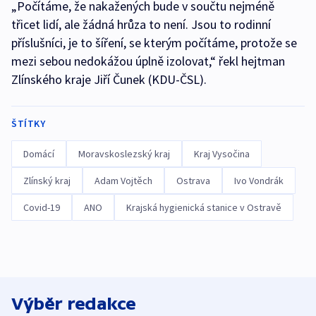
„Počítáme, že nakažených bude v součtu nejméně
třicet lidí, ale žádná hrůza to není. Jsou to rodinní
příslušníci, je to šíření, se kterým počítáme, protože se
mezi sebou nedokážou úplně izolovat,“ řekl hejtman
Zlínského kraje Jiří Čunek (KDU-ČSL).
ŠTÍTKY
Domácí
Moravskoslezský kraj
Kraj Vysočina
Zlínský kraj
Adam Vojtěch
Ostrava
Ivo Vondrák
Covid-19
ANO
Krajská hygienická stanice v Ostravě
Výběr redakce