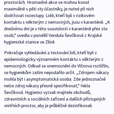
prostorách. Hromadné akce se mohou konat
maximálně s pěti sty účastníky, je nutné při nich
dodržovat rozestupy. Lidé, kteří byli v rizikovém
kontaktu s některým z nemocných, jsou v karanténě. „K
dnešnímu dni je v této souvislosti v karanténě přes sto
osob,“ uvedla v pondělí Vendula Ševčíková z Krajské
hygienické stanice ve Zlíně.
Pokračuje vyhledávání a testování lidí, kteří byli v
epidemiologicky významném kontaktu s některým z
nemocných. Odkud se onemocnění do Vlčnova rozšířilo,
se hygienikům zatím nepodařilo určit. „Zdrojem nákazy
mohla být i asymptomatická osoba. Zde jednoznačně
nelze zdroj nákazy přesně specifikovat,“ řekla
Ševčíková. Hygienici vyzvali majitele obchodů,
zdravotních a sociálních zařízení a dalších přístupných
vnitřních prostor, aby je průběžně dezinfikovali.