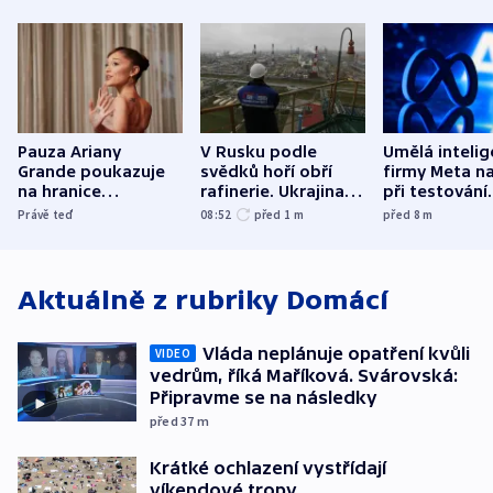
Pauza Ariany
V Rusku podle
Umělá inteli
Grande poukazuje
svědků hoří obří
firmy Meta n
na hranice
rafinerie. Ukrajina
při testování
fanouškovské péče
hlásí oběti
systém jiné
Právě teď
08:52
před 1
m
před 8
m
společnosti
Aktuálně z rubriky
Domácí
Vláda neplánuje opatření kvůli
VIDEO
vedrům, říká Maříková. Svárovská:
Připravme se na následky
před 37
m
Krátké ochlazení vystřídají
víkendové tropy