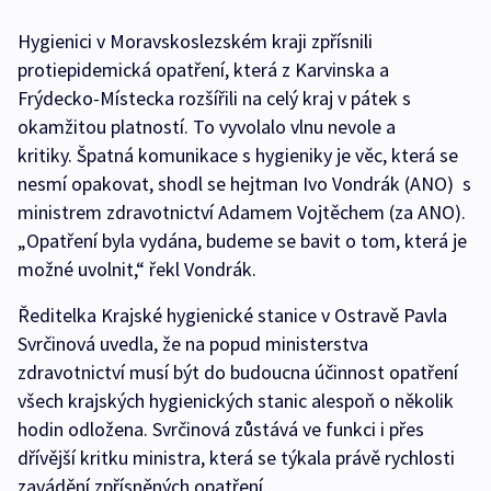
Hygienici v Moravskoslezském kraji zpřísnili
protiepidemická opatření, která z Karvinska a
Frýdecko-Místecka rozšířili na celý kraj v pátek s
okamžitou platností. To vyvolalo vlnu nevole a
kritiky. Špatná komunikace s hygieniky je věc, která se
nesmí opakovat, shodl se hejtman Ivo Vondrák (ANO) s
ministrem zdravotnictví Adamem Vojtěchem (za ANO).
„Opatření byla vydána, budeme se bavit o tom, která je
možné uvolnit,“ řekl Vondrák.
Ředitelka Krajské hygienické stanice v Ostravě Pavla
Svrčinová uvedla, že na popud ministerstva
zdravotnictví musí být do budoucna účinnost opatření
všech krajských hygienických stanic alespoň o několik
hodin odložena. Svrčinová zůstává ve funkci i přes
dřívější kritku ministra, která se týkala právě rychlosti
zavádění zpřísněných opatření.