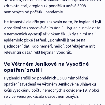
zdravotnictví, v regionu k pondělku udává 3998
nemocných od počátku pandemie.
Hejtmanství ale dřív poukazovalo na to, že hygienici byli
v prodlení se zpracováváním údajů. Hygienici navíc data
o nemocných vykazují až v okamžiku, kdy s nimi mají
epidemiologické šetření. „Domluvili jsme se na
sjednocení dat. Kdo neměří, neřídí, potřebujeme mít
relevantní data,“ řekl hejtman Vondrák.
Ve Větrném Jeníkově na Vysočině
opatření zrušili
Hygienici zrušili od pondělních 15:00 mimořádná
opatření zavedená ve Větrném Jeníkově na Jihlavsku
kvůli vysokému počtu nemocných s covidem-19. V obci
se v červenci prokázalo dvacet nemocných.