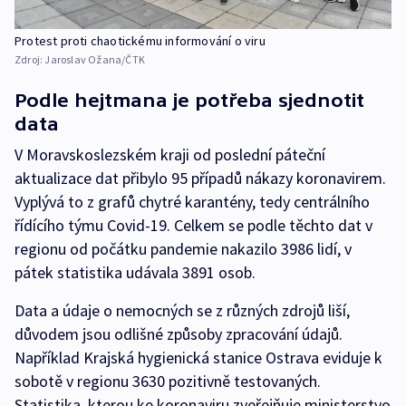
Protest proti chaotickému informování o viru
Zdroj:
Jaroslav Ožana/ČTK
Podle hejtmana je potřeba sjednotit
data
V Moravskoslezském kraji od poslední páteční
aktualizace dat přibylo 95 případů nákazy koronavirem.
Vyplývá to z grafů chytré karantény, tedy centrálního
řídícího týmu Covid-19. Celkem se podle těchto dat v
regionu od počátku pandemie nakazilo 3986 lidí, v
pátek statistika udávala 3891 osob.
Data a údaje o nemocných se z různých zdrojů liší,
důvodem jsou odlišné způsoby zpracování údajů.
Například Krajská hygienická stanice Ostrava eviduje k
sobotě v regionu 3630 pozitivně testovaných.
Statistika, kterou ke koronaviru zveřejňuje ministerstvo