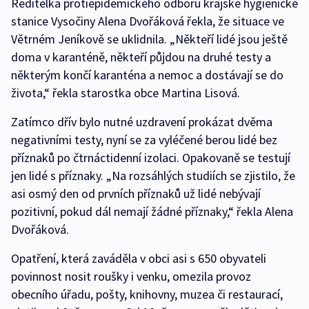
Ředitelka protiepidemického odboru krajské hygienické
stanice Vysočiny Alena Dvořáková řekla, že situace ve
Větrném Jeníkově se uklidnila. „Někteří lidé jsou ještě
doma v karanténě, někteří půjdou na druhé testy a
některým končí karanténa a nemoc a dostávají se do
života,“ řekla starostka obce Martina Lisová.
Zatímco dřív bylo nutné uzdravení prokázat dvěma
negativními testy, nyní se za vyléčené berou lidé bez
příznaků po čtrnáctidenní izolaci. Opakovaně se testují
jen lidé s příznaky. „Na rozsáhlých studiích se zjistilo, že
asi osmý den od prvních příznaků už lidé nebývají
pozitivní, pokud dál nemají žádné příznaky,“ řekla Alena
Dvořáková.
Opatření, která zaváděla v obci asi s 650 obyvateli
povinnost nosit roušky i venku, omezila provoz
obecního úřadu, pošty, knihovny, muzea či restaurací,