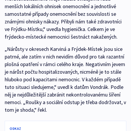
menších lokálních ohnisek onemocnění a jednotlivé
samostatné případy onemocnění bez souvislosti se
známými ohnisky nákazy. Přibyli nám také zdravotníci
ve Frýdku-Místku,“ uvedla hygienička. Celkem je ve
frýdecko-místecké nemocnici šestnáct nakažených.
„Nárůsty v okresech Karviná a Frýdek-Místek jsou sice
patrné, ale zatím v nich nevidím důvod pro tak razantní
plošná opatření v rámci celého kraje. Negativním jevem
je nárůst počtu hospitalizovaných, nicméně je to stále
hluboko pod kapacitami nemocnic. V každém případě
tuto situaci sledujeme,“ uvedl k datům Vondrák. Podle
něj je nejdůležitější zabránit nekontrolovanému šíření
nemoci. „Roušky a sociální odstup je třeba dodržovat, v
tom je shoda,“ řekl.
ODKAZ