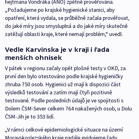
hejtmana Vondráka (ANO) zpětně prověřována.
„Požadujeme po krajské hygienické stanici, aby
opatření, která vydala, se průběžně začala prověřovat,
do jaké míry jsou smysluplná a do jaké míry skutečně
zatěžují oblasti kraje, které nemají problém,“ uvedl.
Vedle Karvinska je v kraji i řada
menších ohnisek
V pátek v regionu začaly opět plošné testy v OKD, za
první den bylo otestováno podle krajské hygieničky
zhruba 750 osob. Hygienici už mají k dispozici část
výsledků testování a zatím mají čtyři pozitivně
testované. Podle posledních údajů je ve spojitosti s
Dolem ČSM-Sever celkem 764 nakažených osob, u Dolu
ČSM-Jih je to 353 lidí.
„V rámci celkové epidemiologické situace na území
Moravskoslezského kraje nadále evidujeme řadu