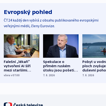
Evropský pohled
ČT24 každý den vybírá z obsahu publikovaného evropskými
veřejnými médii, členy Eurovize.
Falešní „lékaři“
Spekulace o
Pobyt u vodn
vytvoření AI šíří
přímém ruském
ploch zvyšuje
mezi staršími
útoku jsou pošetilé,
duševní poho
Poláky nebezpečné
míní estonský
ukázala
včera v 07:00
7. 8. 2026
7. 8. 2026
zdravotní rady
bezpečnostní
mezinárodní 
expert