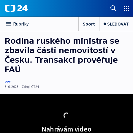
Sport
SLEDOVAT
Rubriky
Rodina ruského ministra se
zbavila části nemovitostí v
Česku. Transakci prověřuje
FAÚ
pov
3. 6. 2023
|
Zdroj:
ČT24
Nahrávám video