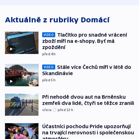
atmosféru
spravedlnosti
od plynovod
Aktuálně z rubriky
Domácí
Tlačítko pro snadné vrácení
VIDEO
zboží míří na e-shopy. Byť má
zpoždění
před 4
h
Stále více Čechů míří v létě do
VIDEO
Skandinávie
před 5
h
Při nehodě dvou aut na Brněnsku
zemřeli dva lidé, čtyři se těžce zranili
včera
před 13
h
Účastníci pochodu Pride upozorňují
na trvající nerovnosti i společenskou
atmosféru