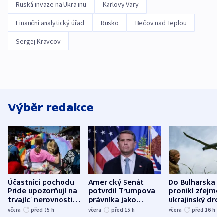
Ruská invaze na Ukrajinu
Karlovy Vary
Finanční analytický úřad
Rusko
Bečov nad Teplou
Sergej Kravcov
Výběr redakce
Účastníci pochodu
Americký Senát
Do Bulharska
Pride upozorňují na
potvrdil Trumpova
pronikl zřejm
trvající nerovnosti i
právníka jako
ukrajinský dr
společenskou
ministra
explodoval k
včera
před 15
h
včera
před 15
h
včera
před 16
h