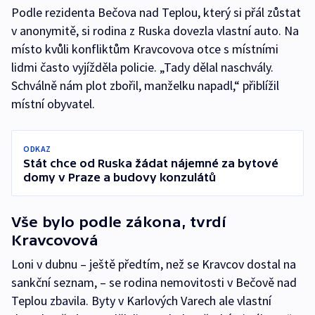
Podle rezidenta Bečova nad Teplou, který si přál zůstat
v anonymitě, si rodina z Ruska dovezla vlastní auto. Na
místo kvůli konfliktům Kravcovova otce s místními
lidmi často vyjížděla policie. „Tady dělal naschvály.
Schválně nám plot zbořil, manželku napadl,“ přiblížil
místní obyvatel.
ODKAZ
Stát chce od Ruska žádat nájemné za bytové
domy v Praze a budovy konzulátů
Vše bylo podle zákona, tvrdí
Kravcovová
Loni v dubnu – ještě předtím, než se Kravcov dostal na
sankční seznam, – se rodina nemovitosti v Bečově nad
Teplou zbavila. Byty v Karlových Varech ale vlastní