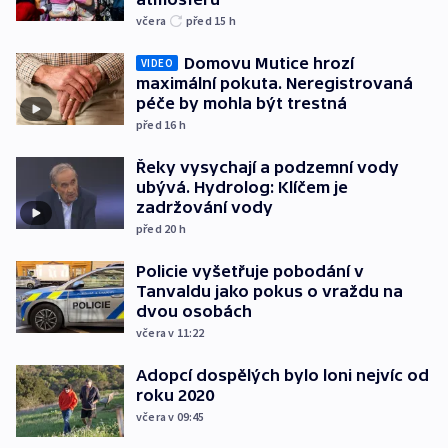
včera
před 15
h
Domovu Mutice hrozí
VIDEO
maximální pokuta. Neregistrovaná
péče by mohla být trestná
před 16
h
Řeky vysychají a podzemní vody
ubývá. Hydrolog: Klíčem je
zadržování vody
před 20
h
Policie vyšetřuje pobodání v
Tanvaldu jako pokus o vraždu na
dvou osobách
včera v 11:22
Adopcí dospělých bylo loni nejvíc od
roku 2020
včera v 09:45