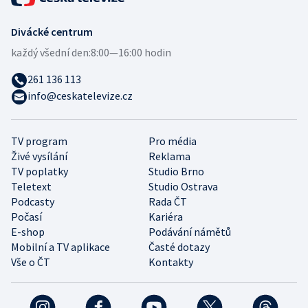
Divácké centrum
každý všední den:
8:00—16:00 hodin
261 136 113
info@ceskatelevize.cz
TV program
Pro média
Živé vysílání
Reklama
TV poplatky
Studio Brno
Teletext
Studio Ostrava
Podcasty
Rada ČT
Počasí
Kariéra
E-shop
Podávání námětů
Mobilní a TV aplikace
Časté dotazy
Vše o ČT
Kontakty