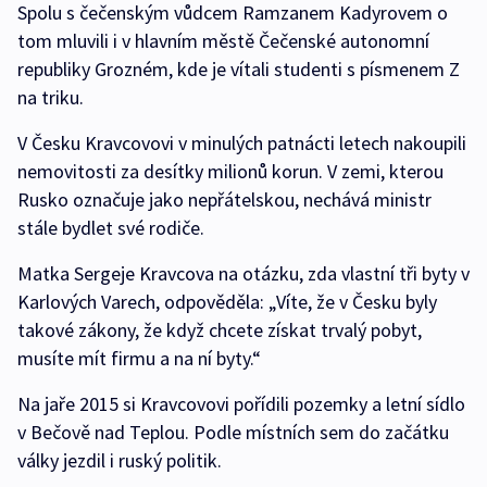
Spolu s čečenským vůdcem Ramzanem Kadyrovem o
tom mluvili i v hlavním městě Čečenské autonomní
republiky Grozném, kde je vítali studenti s písmenem Z
na triku.
V Česku Kravcovovi v minulých patnácti letech nakoupili
nemovitosti za desítky milionů korun. V zemi, kterou
Rusko označuje jako nepřátelskou, nechává ministr
stále bydlet své rodiče.
Matka Sergeje Kravcova na otázku, zda vlastní tři byty v
Karlových Varech, odpověděla: „Víte, že v Česku byly
takové zákony, že když chcete získat trvalý pobyt,
musíte mít firmu a na ní byty.“
Na jaře 2015 si Kravcovovi pořídili pozemky a letní sídlo
v Bečově nad Teplou. Podle místních sem do začátku
války jezdil i ruský politik.