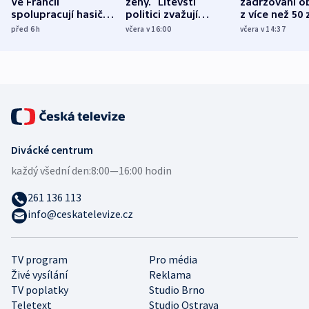
Ve Francii
ženy.“ Litevští
zadržováni o
spolupracují hasiči z
politici zvažují
z více než 50 
různých zemí
dohodu o
Bojovali na s
před 6
h
včera v 16:00
včera v 14:37
demografii
Ruska
Divácké centrum
každý všední den:
8:00—16:00 hodin
261 136 113
info@ceskatelevize.cz
TV program
Pro média
Živé vysílání
Reklama
TV poplatky
Studio Brno
Teletext
Studio Ostrava