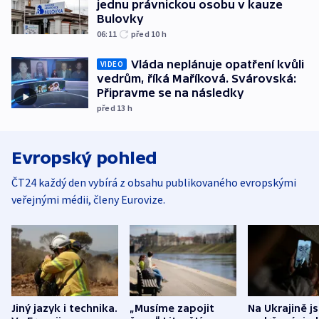
jednu právnickou osobu v kauze
Bulovky
06:11
před 10
h
Vláda neplánuje opatření kvůli
VIDEO
vedrům, říká Maříková. Svárovská:
Připravme se na následky
před 13
h
Evropský pohled
ČT24 každý den vybírá z obsahu publikovaného evropskými
veřejnými médii, členy Eurovize.
Jiný jazyk i technika.
„Musíme zapojit
Na Ukrajině j