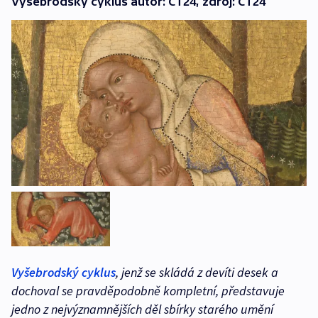
Vyšebrodský cyklus autor: ČT24, zdroj: ČT24
Vyšebrodský cyklus
, jenž se skládá z devíti desek a
dochoval se pravděpodobně kompletní, představuje
jedno z nejvýznamnějších děl sbírky starého umění