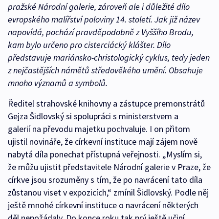
pražské Národní galerie, zároveň ale i důležité dílo
evropského malířství poloviny 14. století. Jak již název
napovídá, pochází pravděpodobně z Vyššího Brodu,
kam bylo určeno pro cisterciácký klášter. Dílo
představuje mariánsko-christologický cyklus, tedy jeden
z nejčastějších námětů středověkého umění. Obsahuje
mnoho významů a symbolů.
Ředitel strahovské knihovny a zástupce premonstrátů
Gejza Šidlovský si spolupráci s ministerstvem a
galerií na převodu majetku pochvaluje. I on přitom
ujistil novináře, že církevní instituce mají zájem nově
nabytá díla ponechat přístupná veřejnosti. „Myslím si,
že můžu ujistit představitele Národní galerie v Praze, že
církve jsou srozuměny s tím, že po navrácení tato díla
zůstanou viset v expozicích,“ zmínil Šidlovský. Podle něj
ještě mnohé církevní instituce o navrácení některých
děl nepožádaly. Do konce roku tak prý ještě učiní.