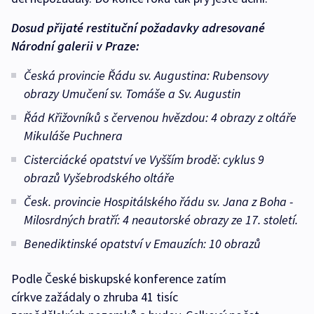
Dosud přijaté restituční požadavky adresované
Národní galerii v Praze:
Česká provincie Řádu sv. Augustina:
Rubensovy
obrazy Umučení sv. Tomáše a Sv. Augustin
Řád Křižovníků s červenou hvězdou:
4 obrazy z oltáře
Mikuláše Puchnera
Cisterciácké opatství ve Vyšším brodě:
cyklus 9
obrazů Vyšebrodského oltáře
Česk. provincie Hospitálského řádu sv. Jana z Boha -
Milosrdných bratří:
4 neautorské obrazy ze 17. století.
Benediktinské opatství v Emauzích:
10 obrazů
Podle České biskupské konference zatím
církve zažádaly o zhruba 41 tisíc