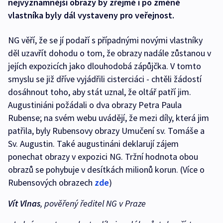
nejvýznamnější obrazy by zřejmě i po změně
vlastníka byly dál vystaveny pro veřejnost.
NG věří, že se jí podaří s případnými novými vlastníky
děl uzavřít dohodu o tom, že obrazy nadále zůstanou v
jejích expozicích jako dlouhodobá zápůjčka. V tomto
smyslu se již dříve vyjádřili cisterciáci - chtěli žádostí
dosáhnout toho, aby stát uznal, že oltář patří jim.
Augustiniáni požádali o dva obrazy Petra Paula
Rubense; na svém webu uvádějí, že mezi díly, která jim
patřila, byly Rubensovy obrazy Umučení sv. Tomáše a
Sv. Augustin. Také augustináni deklarují zájem
ponechat obrazy v expozici NG. Tržní hodnota obou
obrazů se pohybuje v desítkách milionů korun. (Více o
Rubensových obrazech
zde
)
Vít Vlnas
, pověřený ředitel NG v Praze