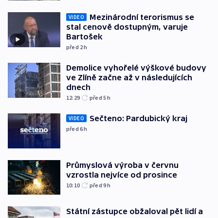
Mezinárodní terorismus se
VIDEO
stal cenově dostupným, varuje
Bartošek
před 2
h
Demolice vyhořelé výškové budovy
ve Zlíně začne až v následujících
dnech
12:29
před 5
h
Sečteno: Pardubický kraj
VIDEO
před 6
h
Průmyslová výroba v červnu
vzrostla nejvíce od prosince
10:10
před 9
h
Státní zástupce obžaloval pět lidí a