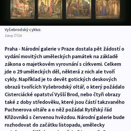
Vyšebrodský cyklus
Zdroj:
ČT24
Praha - Národní galerie v Praze dostala pět žádostí o
vydání movitých uměleckých památek na základě
zákona o majetkovém vyrovnání s církvemi. Celkem
jde o 29 uměleckých děl, některá z nich ale tvoří
cykly. Například je to devět gotických deskových
obrazů tvořících Vyšebrodský oltář, o který požádalo
Cisterciácké opatství Vyšší Brod, nebo čtyři obrazy
také z doby středověku, které jsou částí takzvaného
Puchnerova oltáře a o něž požádal Rytířský řád
Křižovníků s červenou hvězdou. Národní galerie bude
rozhodovat do začátku listopadu, umělecky