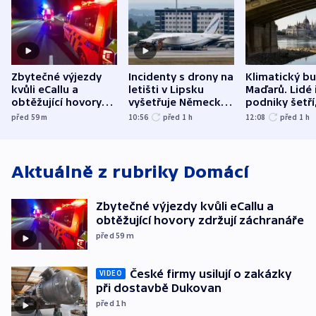
Zbytečné výjezdy
Incidenty s drony na
Klimatický b
kvůli eCallu a
letišti v Lipsku
Maďarů. Lidé 
obtěžující hovory
vyšetřuje Německo
podniky šetří
zdržují záchranáře
jako úmyslný pokus
omezuje se d
před 59
m
10:56
před 1
h
12:08
před 1
h
o způsobení
i svícení
exploze
Aktuálně z rubriky
Domácí
Zbytečné výjezdy kvůli eCallu a
obtěžující hovory zdržují záchranáře
před 59
m
České firmy usilují o zakázky
VIDEO
při dostavbě Dukovan
před 1
h