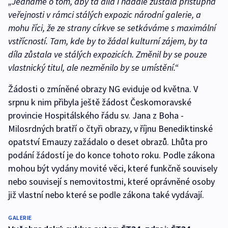
„Jednáme o tom, aby ta díla i nadále zůstala přístupna
veřejnosti v rámci stálých expozic národní galerie, a
mohu říci, že ze strany církve se setkáváme s maximální
vstřícností. Tam, kde by to žádal kulturní zájem, by ta
díla zůstala ve stálých expozicích. Změnil by se pouze
vlastnický titul, ale nezměnilo by se umístění.“
Žádosti o zmíněné obrazy NG eviduje od května. V
srpnu k nim přibyla ještě žádost Českomoravské
provincie Hospitálského řádu sv. Jana z Boha -
Milosrdných bratří o čtyři obrazy, v říjnu Benediktinské
opatství Emauzy zažádalo o deset obrazů. Lhůta pro
podání žádostí je do konce tohoto roku. Podle zákona
mohou být vydány movité věci, které funkčně souvisely
nebo souvisejí s nemovitostmi, které oprávněné osoby
již vlastní nebo které se podle zákona také vydávají.
GALERIE