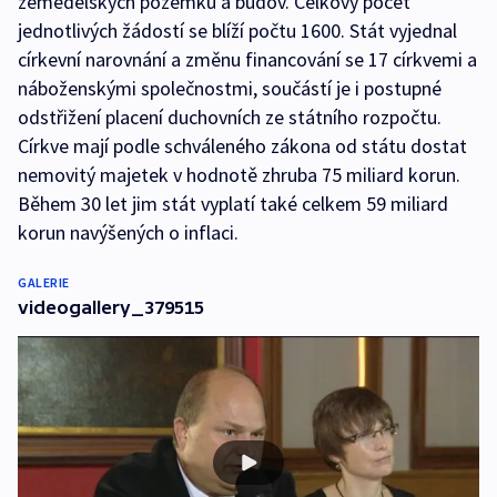
zemědělských pozemků a budov. Celkový počet
jednotlivých žádostí se blíží počtu 1600. Stát vyjednal
církevní narovnání a změnu financování se 17 církvemi a
náboženskými společnostmi, součástí je i postupné
odstřižení placení duchovních ze státního rozpočtu.
Církve mají podle schváleného zákona od státu dostat
nemovitý majetek v hodnotě zhruba 75 miliard korun.
Během 30 let jim stát vyplatí také celkem 59 miliard
korun navýšených o inflaci.
GALERIE
videogallery_379515