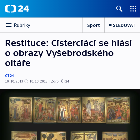
Sport
SLEDOVAT
Rubriky
Restituce: Cisterciáci se hlásí
o obrazy Vyšebrodského
oltáře
ČT24
10. 10. 2013
10. 10. 2013
|
Zdroj:
ČT24