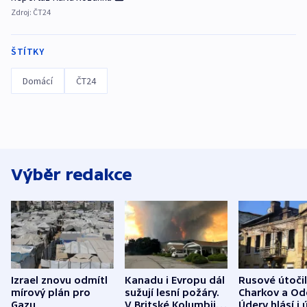
Zdroj:
ČT24
ŠTÍTKY
Domácí
ČT24
Výběr redakce
Izrael znovu odmítl
Kanadu i Evropu dál
Rusové útočil
mírový plán pro
sužují lesní požáry.
Charkov a Od
Gazu
V Britské Kolumbii
Údery hlásí i 