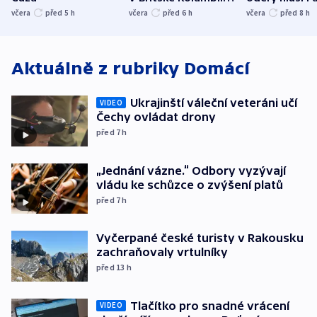
evakuovali tisíce lidí
Bělgorodu
včera
před 5
h
včera
před 6
h
včera
před 8
h
Aktuálně z rubriky
Domácí
Ukrajinští váleční veteráni učí
VIDEO
Čechy ovládat drony
před 7
h
„Jednání vázne.“ Odbory vyzývají
vládu ke schůzce o zvýšení platů
před 7
h
Vyčerpané české turisty v Rakousku
zachraňovaly vrtulníky
před 13
h
Tlačítko pro snadné vrácení
VIDEO