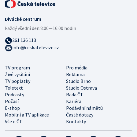
Divácké centrum
každý všední den:
8:00—16:00 hodin
261 136 113
info@ceskatelevize.cz
TV program
Pro média
Živé vysílání
Reklama
TV poplatky
Studio Brno
Teletext
Studio Ostrava
Podcasty
Rada ČT
Počasí
Kariéra
E-shop
Podávání námětů
Mobilní a TV aplikace
Časté dotazy
Vše o ČT
Kontakty