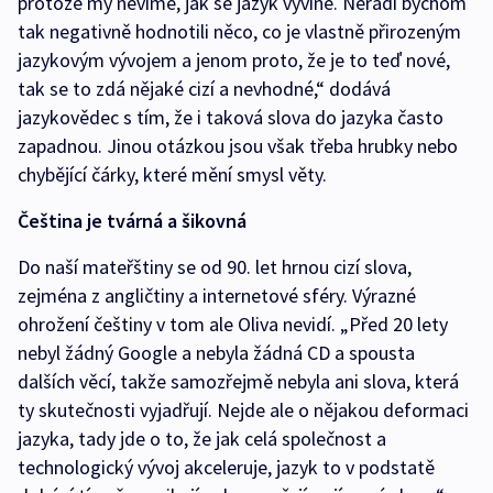
protože my nevíme, jak se jazyk vyvine. Neradi bychom
tak negativně hodnotili něco, co je vlastně přirozeným
jazykovým vývojem a jenom proto, že je to teď nové,
tak se to zdá nějaké cizí a nevhodné,“ dodává
jazykovědec s tím, že i taková slova do jazyka často
zapadnou. Jinou otázkou jsou však třeba hrubky nebo
chybějící čárky, které mění smysl věty.
Čeština je tvárná a šikovná
Do naší mateřštiny se od 90. let hrnou cizí slova,
zejména z angličtiny a internetové sféry. Výrazné
ohrožení češtiny v tom ale Oliva nevidí. „Před 20 lety
nebyl žádný Google a nebyla žádná CD a spousta
dalších věcí, takže samozřejmě nebyla ani slova, která
ty skutečnosti vyjadřují. Nejde ale o nějakou deformaci
jazyka, tady jde o to, že jak celá společnost a
technologický vývoj akceleruje, jazyk to v podstatě