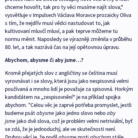
chceme hovořit, tak pro ty věci musíme najít slova,“
vysvětluje v Impulsech Václava Moravce prozaicky Oliva
s tím, že nejdřív musí vědci nastudovat to, jak
kultivovaní mluvčí mluví, a pak teprve můžeme tu
normu měnit. Naposledy se výrazněji změnila v průběhu
80. let, a tak nazrává čas na její opětovnou úpravu.
Abychom, abysme či aby jsme…?
Kromě přejatých slov z angličtiny se čeština musí
vyrovnávat i se slovy, která jsou jako nespisovná velmi
používaná a mnoho lidí je považuje za spisovná. Horkým
kandidátem na „zespisovnění“ je na příklad spojka
abychom. "Celou věc je zaprvé potřeba promyslet, jestli
budeme psát
abysme
jako jedno slovo nebo
aby
jsme
jako dvě slova, což je problém velmi netriviální, byť
se zdá, že je jednoduchý, ale ve skutečnosti není.
Druhou věcí je, že podíl
abysme
proti
abychom
stále