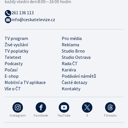
každý všední den:
8:00—16:00 hodin
261 136 113
info@ceskatelevize.cz
TV program
Pro média
Živé vysílání
Reklama
TV poplatky
Studio Brno
Teletext
Studio Ostrava
Podcasty
Rada ČT
Počasí
Kariéra
E-shop
Podávání námětů
Mobilní a TV aplikace
Časté dotazy
Vše o ČT
Kontakty
Instagram
Facebook
YouTube
X
Threads