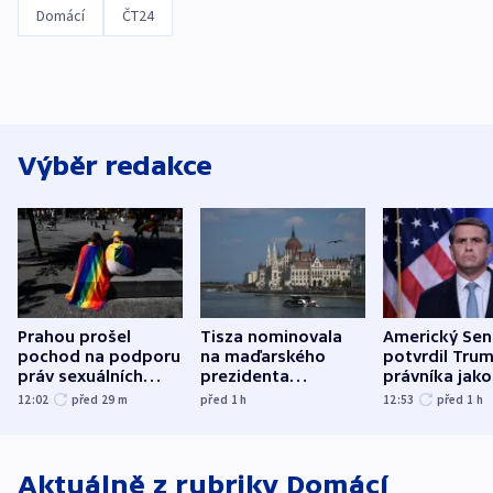
Domácí
ČT24
Výběr redakce
Prahou prošel
Tisza nominovala
Americký Sen
pochod na podporu
na maďarského
potvrdil Tru
práv sexuálních
prezidenta
právníka jako
menšin
bývalého šéfa
ministra
12:02
před 29
m
před 1
h
12:53
před 1
h
nejvyššího soudu
spravedlnost
Aktuálně z rubriky
Domácí