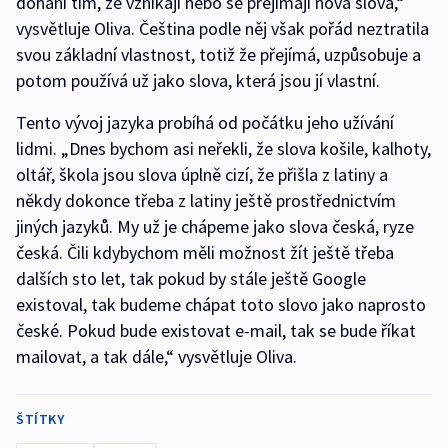
dohání tím, že vznikají nebo se přejímají nová slova,“
vysvětluje Oliva. Čeština podle něj však pořád neztratila
svou základní vlastnost, totiž že přejímá, uzpůsobuje a
potom používá už jako slova, která jsou jí vlastní.
Tento vývoj jazyka probíhá od počátku jeho užívání
lidmi. „Dnes bychom asi neřekli, že slova košile, kalhoty,
oltář, škola jsou slova úplně cizí, že přišla z latiny a
někdy dokonce třeba z latiny ještě prostřednictvím
jiných jazyků. My už je chápeme jako slova česká, ryze
česká. Čili kdybychom měli možnost žít ještě třeba
dalších sto let, tak pokud by stále ještě Google
existoval, tak budeme chápat toto slovo jako naprosto
české. Pokud bude existovat e-mail, tak se bude říkat
mailovat, a tak dále,“ vysvětluje Oliva.
ŠTÍTKY