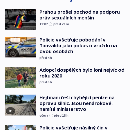
Prahou prošel pochod na podporu
práv sexuálních menšin
12:02
před 29
m
Policie vyšetřuje pobodání v
Tanvaldu jako pokus o vraždu na
dvou osobách
před 4
h
Adopcí dospělých bylo loni nejvíc od
roku 2020
před 6
h
Hejtmani řeší chybějící peníze na
opravu silnic. Jsou nenárokové,
namítá ministerstvo
včera
před 18
h
Policie vyšetřuje násilný čin v