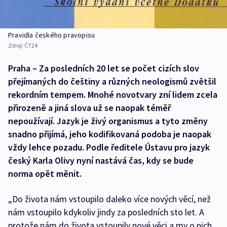
Pravidla českého pravopisu
Zdroj:
ČT24
Praha – Za posledních 20 let se počet cizích slov
přejímaných do češtiny a různých neologismů zvětšil
rekordním tempem. Mnohé novotvary zní lidem zcela
přirozeně a jiná slova už se naopak téměř
nepoužívají. Jazyk je živý organismus a tyto změny
snadno přijímá, jeho kodifikovaná podoba je naopak
vždy lehce pozadu. Podle ředitele Ústavu pro jazyk
český Karla Olivy nyní nastává čas, kdy se bude
norma opět měnit.
„Do života nám vstoupilo daleko více nových věcí, než
nám vstoupilo kdykoliv jindy za posledních sto let. A
protože nám do života vstoupily nové věci a my o nich