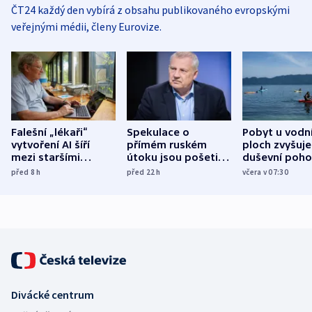
ČT24 každý den vybírá z obsahu publikovaného evropskými
veřejnými médii, členy Eurovize.
Falešní „lékaři“
Spekulace o
Pobyt u vodn
vytvoření AI šíří
přímém ruském
ploch zvyšuje
mezi staršími
útoku jsou pošetilé,
duševní poho
Poláky nebezpečné
míní estonský
ukázala
před 8
h
před 22
h
včera v 07:30
zdravotní rady
bezpečnostní
mezinárodní 
expert
Divácké centrum