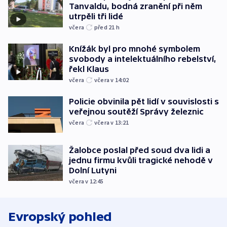
Tanvaldu, bodná zranění při něm
utrpěli tři lidé
včera
před 21
h
Knížák byl pro mnohé symbolem
svobody a intelektuálního rebelství,
řekl Klaus
včera
včera v 14:02
Policie obvinila pět lidí v souvislosti s
veřejnou soutěží Správy železnic
včera
včera v 13:21
Žalobce poslal před soud dva lidi a
jednu firmu kvůli tragické nehodě v
Dolní Lutyni
včera v 12:45
Evropský pohled