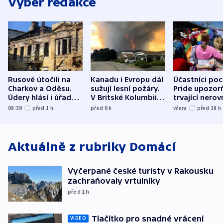
Výběr redakce
Rusové útočili na
Kanadu i Evropu dál
Účastníci po
Charkov a Oděsu.
sužují lesní požáry.
Pride upozorň
Údery hlásí i úřady v
V Britské Kolumbii
trvající nerov
Bělgorodu
evakuovali tisíce lidí
společensko
08:39
před 1
h
před 6
h
včera
před 18
h
atmosféru
Aktuálně z rubriky
Domácí
Vyčerpané české turisty v Rakousku
zachraňovaly vrtulníky
před 1
h
Tlačítko pro snadné vrácení
VIDEO