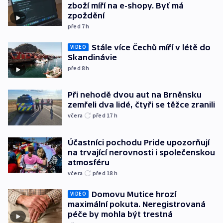
zboží míří na e-shopy. Byť má
zpoždění
před 7
h
Stále více Čechů míří v létě do
VIDEO
Skandinávie
před 8
h
Při nehodě dvou aut na Brněnsku
zemřeli dva lidé, čtyři se těžce zranili
včera
před 17
h
Účastníci pochodu Pride upozorňují
na trvající nerovnosti i společenskou
atmosféru
včera
před 18
h
Domovu Mutice hrozí
VIDEO
maximální pokuta. Neregistrovaná
péče by mohla být trestná