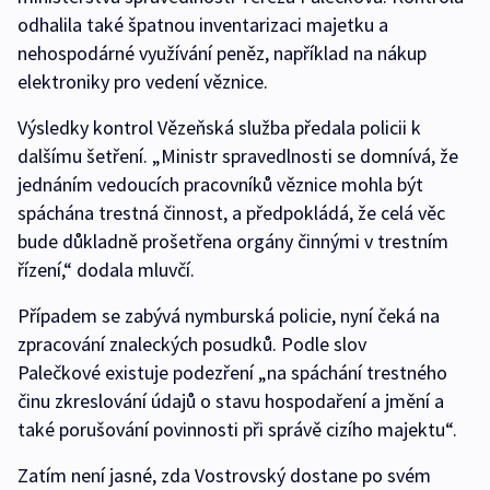
odhalila také špatnou inventarizaci majetku a
nehospodárné využívání peněz, například na nákup
elektroniky pro vedení věznice.
Výsledky kontrol Vězeňská služba předala policii k
dalšímu šetření. „Ministr spravedlnosti se domnívá, že
jednáním vedoucích pracovníků věznice mohla být
spáchána trestná činnost, a předpokládá, že celá věc
bude důkladně prošetřena orgány činnými v trestním
řízení,“ dodala mluvčí.
Případem se zabývá nymburská policie, nyní čeká na
zpracování znaleckých posudků. Podle slov
Palečkové existuje podezření „na spáchání trestného
činu zkreslování údajů o stavu hospodaření a jmění a
také porušování povinnosti při správě cizího majektu“.
Zatím není jasné, zda Vostrovský dostane po svém