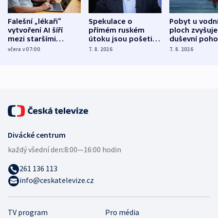
Falešní „lékaři“
Spekulace o
Pobyt u vodn
vytvoření AI šíří
přímém ruském
ploch zvyšuje
mezi staršími
útoku jsou pošetilé,
duševní poho
Poláky nebezpečné
míní estonský
ukázala
včera v 07:00
7. 8. 2026
7. 8. 2026
zdravotní rady
bezpečnostní
mezinárodní 
expert
Divácké centrum
každý všední den:
8:00—16:00 hodin
261 136 113
info@ceskatelevize.cz
TV program
Pro média