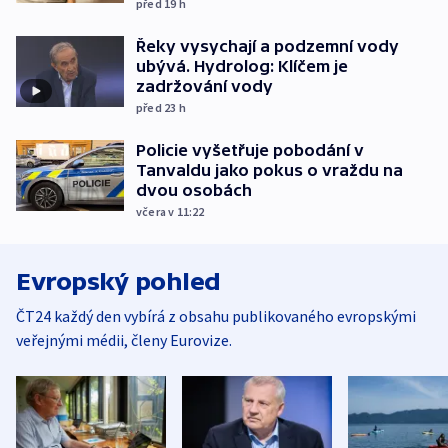
před 19
h
Řeky vysychají a podzemní vody
ubývá. Hydrolog: Klíčem je
zadržování vody
před 23
h
Policie vyšetřuje pobodání v
Tanvaldu jako pokus o vraždu na
dvou osobách
včera v 11:22
Evropský pohled
ČT24 každý den vybírá z obsahu publikovaného evropskými
veřejnými médii, členy Eurovize.