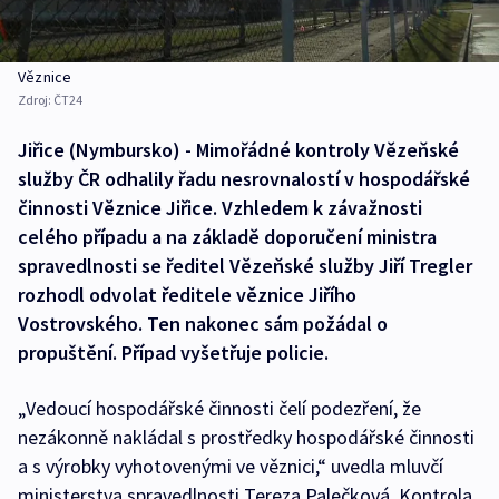
Věznice
Zdroj:
ČT24
Jiřice (Nymbursko) - Mimořádné kontroly Vězeňské
služby ČR odhalily řadu nesrovnalostí v hospodářské
činnosti Věznice Jiřice. Vzhledem k závažnosti
celého případu a na základě doporučení ministra
spravedlnosti se ředitel Vězeňské služby Jiří Tregler
rozhodl odvolat ředitele věznice Jiřího
Vostrovského. Ten nakonec sám požádal o
propuštění. Případ vyšetřuje policie.
„Vedoucí hospodářské činnosti čelí podezření, že
nezákonně nakládal s prostředky hospodářské činnosti
a s výrobky vyhotovenými ve věznici,“ uvedla mluvčí
ministerstva spravedlnosti Tereza Palečková. Kontrola