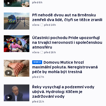
před 6
h
Při nehodě dvou aut na Brněnsku
zemřeli dva lidé, čtyři se těžce zranili
včera
před 14
h
Účastníci pochodu Pride upozorňují
na trvající nerovnosti i společenskou
atmosféru
včera
před 16
h
Domovu Mutice hrozí
VIDEO
maximální pokuta. Neregistrovaná
péče by mohla být trestná
před 17
h
Řeky vysychají a podzemní vody
ubývá. Hydrolog: Klíčem je
zadržování vody
před 21
h