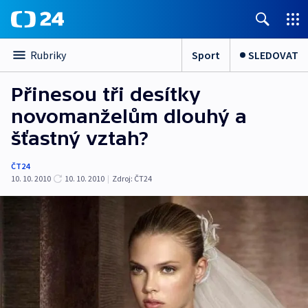
Sport
SLEDOVAT
Rubriky
Přinesou tři desítky
novomanželům dlouhý a
šťastný vztah?
ČT24
10. 10. 2010
10. 10. 2010
|
Zdroj:
ČT24