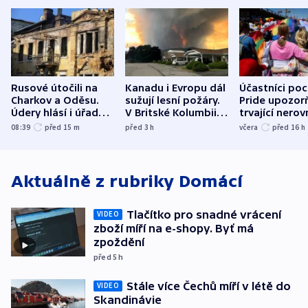
Rusové útočili na
Kanadu i Evropu dál
Účastníci po
Charkov a Oděsu.
sužují lesní požáry.
Pride upozorň
Údery hlásí i úřady v
V Britské Kolumbii
trvající nerov
Bělgorodu
evakuovali tisíce lidí
společensko
08:39
před 15
m
před 3
h
včera
před 16
h
atmosféru
Aktuálně z rubriky
Domácí
Tlačítko pro snadné vrácení
VIDEO
zboží míří na e-shopy. Byť má
zpoždění
před 5
h
Stále více Čechů míří v létě do
VIDEO
Skandinávie