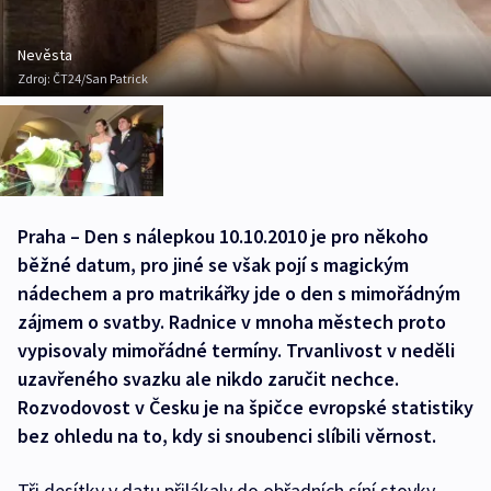
Nevěsta
Zdroj:
ČT24/San Patrick
Praha – Den s nálepkou 10.10.2010 je pro někoho
běžné datum, pro jiné se však pojí s magickým
nádechem a pro matrikářky jde o den s mimořádným
zájmem o svatby. Radnice v mnoha městech proto
vypisovaly mimořádné termíny. Trvanlivost v neděli
uzavřeného svazku ale nikdo zaručit nechce.
Rozvodovost v Česku je na špičce evropské statistiky
bez ohledu na to, kdy si snoubenci slíbili věrnost.
Tři desítky v datu přilákaly do obřadních síní stovky