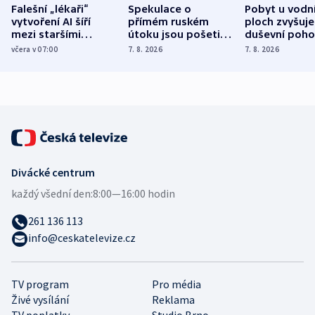
Falešní „lékaři“
Spekulace o
Pobyt u vodn
vytvoření AI šíří
přímém ruském
ploch zvyšuje
mezi staršími
útoku jsou pošetilé,
duševní poho
Poláky nebezpečné
míní estonský
ukázala
včera v 07:00
7. 8. 2026
7. 8. 2026
zdravotní rady
bezpečnostní
mezinárodní 
expert
Divácké centrum
každý všední den:
8:00—16:00 hodin
261 136 113
info@ceskatelevize.cz
TV program
Pro média
Živé vysílání
Reklama