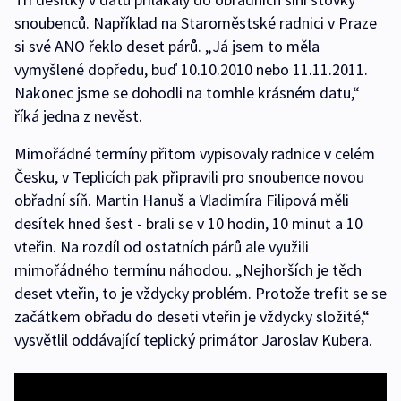
snoubenců. Například na Staroměstské radnici v Praze
si své ANO řeklo deset párů. „Já jsem to měla
vymyšlené dopředu, buď 10.10.2010 nebo 11.11.2011.
Nakonec jsme se dohodli na tomhle krásném datu,“
říká jedna z nevěst.
Mimořádné termíny přitom vypisovaly radnice v celém
Česku, v Teplicích pak připravili pro snoubence novou
obřadní síň. Martin Hanuš a Vladimíra Filipová měli
desítek hned šest - brali se v 10 hodin, 10 minut a 10
vteřin. Na rozdíl od ostatních párů ale využili
mimořádného termínu náhodou. „Nejhorších je těch
deset vteřin, to je vždycky problém. Protože trefit se se
začátkem obřadu do deseti vteřin je vždycky složité,“
vysvětlil oddávající teplický primátor Jaroslav Kubera.