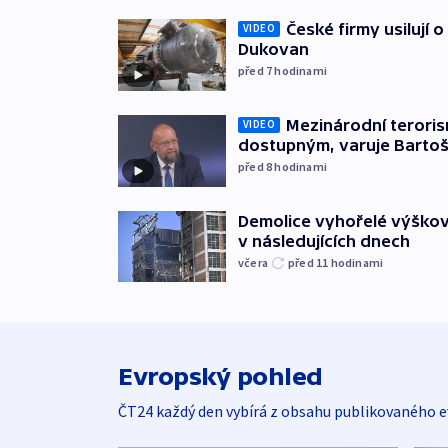
České firmy usilují 
VIDEO
Dukovan
před 7
hodinami
Mezinárodní teroris
VIDEO
dostupným, varuje Barto
před 8
hodinami
Demolice vyhořelé výškov
v následujících dnech
včera
před 11
hodinami
Evropský pohled
ČT24 každý den vybírá z obsahu publikovaného e