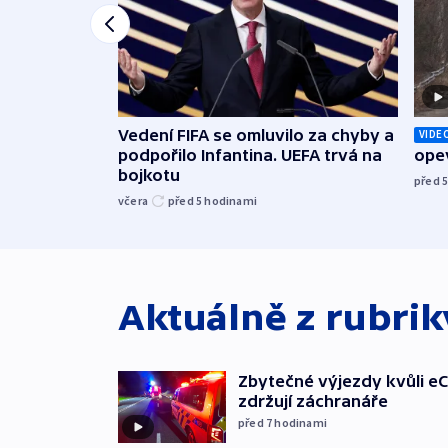
Vedení FIFA se omluvilo za chyby a
VIDE
podpořilo Infantina. UEFA trvá na
opev
bojkotu
před 
včera
před 5
hodinami
Aktuálně z rubri
Zbytečné výjezdy kvůli eC
zdržují záchranáře
před 7
hodinami