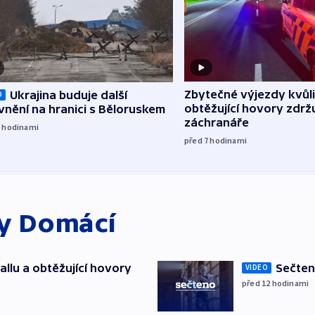
Zbytečné výjezdy kvůli
Ukrajina buduje další
O
obtěžující hovory zdržu
nění na hranici s Běloruskem
záchranáře
5
hodinami
před 7
hodinami
ky
Domácí
allu a obtěžující hovory
Sečten
VIDEO
před 12
hodinami