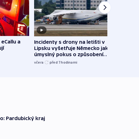
 eCallu a
Incidenty s drony na letišti v
Klima
jí
Lipsku vyšetřuje Německo jako
podn
úmyslný pokus o způsobení
i sví
exploze
včera
před 7
hodinami
včera
o: Pardubický kraj