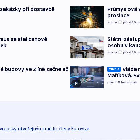
o zakázky při dostavbě
Průmyslová v
prosince
včera
před 16
h
mus se stal cenově
Státní zástup
šek
osobu v kau
včera
před 16
h
é budovy ve Zlíně začne až
Vláda 
VIDEO
Maříková. Sv
před 19
hodinami
vropskými veřejnými médii, členy Eurovize.