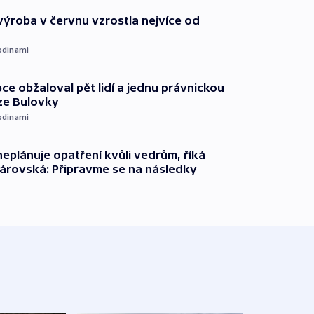
ýroba v červnu vzrostla nejvíce od
odinami
ce obžaloval pět lidí a jednu právnickou
ze Bulovky
odinami
neplánuje opatření kvůli vedrům, říká
árovská: Připravme se na následky