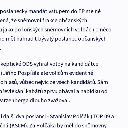
y poslanecký mandát vstupem do EP stejně
mená, že sněmovní frakce občanských
 jako po loňských sněmovních volbách o něco
y ho měl nahradit bývalý poslanec občanských
.
oskeptické ODS vyhrál volby na kandidátce
 Jiřího Pospíšila ale voličům evidentně
síc hlasů, vůbec nejvíc ze všech kandidátů. Sám
převlékání kabátů zprvu obával a nabídku od
arzenberga dlouho zvažoval.
i další dva poslanci - Stanislav Polčák (TOP 09 a
ečná (KSČM). Za Polčáka by měl do sněmovny