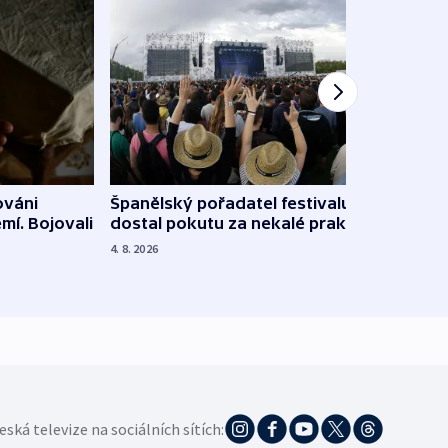
Španělský pořadatel festivalu
ováni
Lesn
dostal pokutu za nekalé praktiky
mí. Bojovali
dopa
zdrav
4. 8. 2026
4. 8. 20
eská televize na sociálních sítích: