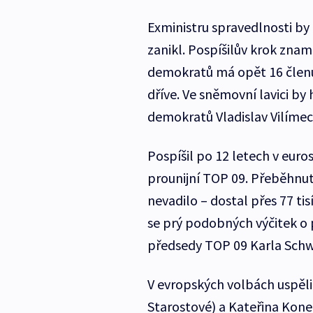
Exministru spravedlnosti b
zanikl. Pospíšilův krok zna
demokratů má opět 16 členů
dříve. Ve sněmovní lavici b
demokratů Vladislav Vilímec
Pospíšil po 12 letech v eur
prounijní TOP 09. Přeběhnutí
nevadilo – dostal přes 77 ti
se prý podobných výčitek o 
předsedy TOP 09 Karla Schw
V evropských volbách uspěli 
Starostové) a Kateřina Kon