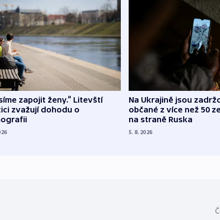
íme zapojit ženy.“ Litevští
Na Ukrajině jsou zadrž
tici zvažují dohodu o
občané z více než 50 ze
ografii
na straně Ruska
026
5. 8. 2026
Č