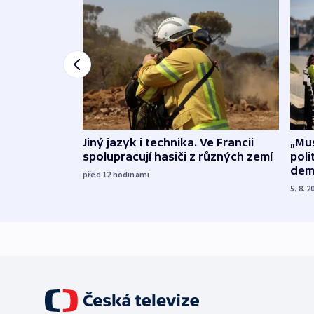
Jiný jazyk i technika. Ve Francii
„Mus
spolupracují hasiči z různých zemí
poli
dem
před 12
hodinami
5. 8. 2