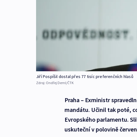
Jiří Pospíšil dostal přes 77 tisíc preferenčních hlasů
Zdroj:
Ondřej Deml/ČTK
Praha – Exministr spravedlno
mandátu. Učinil tak poté, c
Evropského parlamentu. Sli
uskuteční v polovině červe