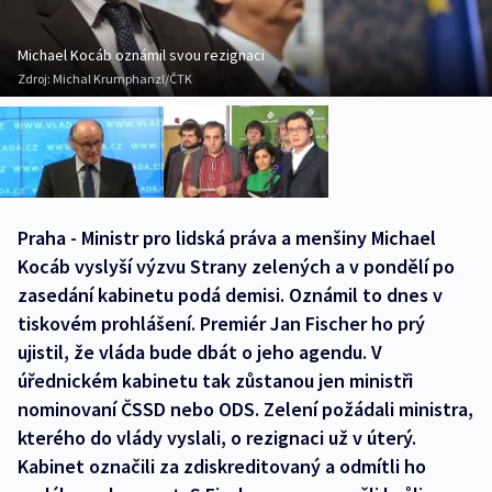
Michael Kocáb oznámil svou rezignaci
Zdroj:
Michal Krumphanzl/ČTK
Praha - Ministr pro lidská práva a menšiny Michael
Kocáb vyslyší výzvu Strany zelených a v pondělí po
zasedání kabinetu podá demisi. Oznámil to dnes v
tiskovém prohlášení. Premiér Jan Fischer ho prý
ujistil, že vláda bude dbát o jeho agendu. V
úřednickém kabinetu tak zůstanou jen ministři
nominovaní ČSSD nebo ODS. Zelení požádali ministra,
kterého do vlády vyslali, o rezignaci už v úterý.
Kabinet označili za zdiskreditovaný a odmítli ho