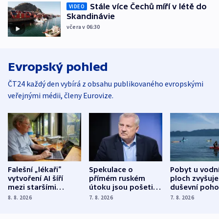
Stále více Čechů míří v létě do
VIDEO
Skandinávie
včera v 06:30
Evropský pohled
ČT24 každý den vybírá z obsahu publikovaného evropskými
veřejnými médii, členy Eurovize.
Falešní „lékaři“
Spekulace o
Pobyt u vodn
vytvoření AI šíří
přímém ruském
ploch zvyšuje
mezi staršími
útoku jsou pošetilé,
duševní poho
Poláky nebezpečné
míní estonský
ukázala
8. 8. 2026
7. 8. 2026
7. 8. 2026
zdravotní rady
bezpečnostní
mezinárodní 
expert