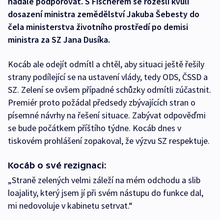
nadále podporovat. S Fischerem se rozešli kvůli
dosazení ministra zemědělství Jakuba Šebesty do
čela ministerstva životního prostředí po demisi
ministra za SZ Jana Dusíka.
Kocáb ale odejít odmítl a chtěl, aby situaci ještě řešily
strany podílející se na ustavení vlády, tedy ODS, ČSSD a
SZ. Zelení se ovšem případné schůzky odmítli zúčastnit.
Premiér proto požádal předsedy zbývajících stran o
písemné návrhy na řešení situace. Zabývat odpověďmi
se bude počátkem příštího týdne. Kocáb dnes v
tiskovém prohlášení zopakoval, že výzvu SZ respektuje.
Kocáb o své rezignaci:
„Straně zelených velmi záleží na mém odchodu a slib
loajality, který jsem jí při svém nástupu do funkce dal,
mi nedovoluje v kabinetu setrvat.“