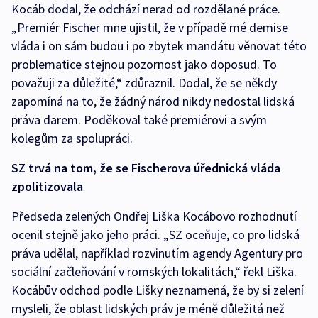
Kocáb dodal, že odchází nerad od rozdělané práce.
„Premiér Fischer mne ujistil, že v případě mé demise
vláda i on sám budou i po zbytek mandátu věnovat této
problematice stejnou pozornost jako doposud. To
považuji za důležité,“ zdůraznil. Dodal, že se někdy
zapomíná na to, že žádný národ nikdy nedostal lidská
práva darem. Poděkoval také premiérovi a svým
kolegům za spolupráci.
SZ trvá na tom, že se Fischerova úřednická vláda
zpolitizovala
Předseda zelených Ondřej Liška Kocábovo rozhodnutí
ocenil stejně jako jeho práci. „SZ oceňuje, co pro lidská
práva udělal, například rozvinutím agendy Agentury pro
sociální začleňování v romských lokalitách,“ řekl Liška.
Kocábův odchod podle Lišky neznamená, že by si zelení
mysleli, že oblast lidských práv je méně důležitá než