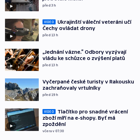
před 3
h
Ukrajinští váleční veteráni učí
VIDEO
Čechy ovládat drony
před 13
h
„Jednání vázne.“ Odbory vyzývají
vládu ke schůzce o zvýšení platů
před 13
h
Vyčerpané české turisty v Rakousku
zachraňovaly vrtulníky
před 19
h
Tlačítko pro snadné vrácení
VIDEO
zboží míří na e-shopy. Byť má
zpoždění
včera v 07:30