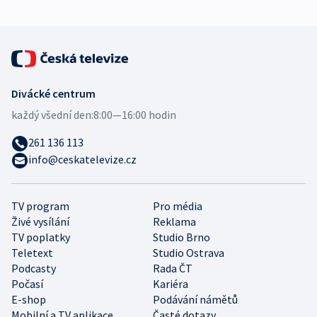
Divácké centrum
každý všední den:
8:00—16:00 hodin
261 136 113
info@ceskatelevize.cz
TV program
Pro média
Živé vysílání
Reklama
TV poplatky
Studio Brno
Teletext
Studio Ostrava
Podcasty
Rada ČT
Počasí
Kariéra
E-shop
Podávání námětů
Mobilní a TV aplikace
Časté dotazy