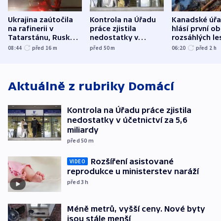
Ukrajina zaútočila
Kontrola na Úřadu
Kanadské úř
na rafinerii v
práce zjistila
hlásí první o
Tatarstánu, Rusko
nedostatky v
rozsáhlých le
udeřilo na Sumy a
účetnictví za 5,6
požárů
08:44
před 16
m
před 50
m
06:20
před 2
h
Oděsu
miliardy
Aktuálně z rubriky
Domácí
Kontrola na Úřadu práce zjistila
nedostatky v účetnictví za 5,6
miliardy
před 50
m
Rozšíření asistované
VIDEO
reprodukce u ministerstev naráží
před 3
h
Méně metrů, vyšší ceny. Nové byty
jsou stále menší