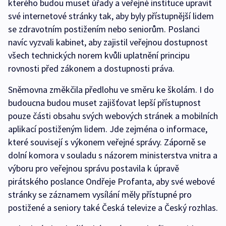
kterého budou muset úřady a veřejné instituce upravit
své internetové stránky tak, aby byly přístupnější lidem
se zdravotním postižením nebo seniorům. Poslanci
navíc vyzvali kabinet, aby zajistil veřejnou dostupnost
všech technických norem kvůli uplatnění principu
rovnosti před zákonem a dostupnosti práva.
Sněmovna změkčila předlohu ve směru ke školám. I do
budoucna budou muset zajišťovat lepší přístupnost
pouze části obsahu svých webových stránek a mobilních
aplikací postiženým lidem. Jde zejména o informace,
které souvisejí s výkonem veřejné správy. Záporně se
dolní komora v souladu s názorem ministerstva vnitra a
výboru pro veřejnou správu postavila k úpravě
pirátského poslance Ondřeje Profanta, aby své webové
stránky se záznamem vysílání měly přístupné pro
postižené a seniory také Česká televize a Český rozhlas.