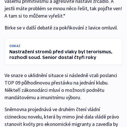
vašemu primitivismu a agresivitě nastavil zrcadlo. A
jestli máte problém se mnou něco řešit, tak pojďte ven!
A tam si to můžeme vyřešit.“
Birke se v další debatě za pokřikování z lavice omluvil.
ODKAZ
Nastražení stromů před vlaky byl terorismus,
rozhodl soud. Senior dostal čtyři roky
Ve snaze o uklidnění situace si následně vzali poslanci
TOP 09 půlhodinovou přestávku na jednání klubu.
Někteří zákonodárci mluví o možnosti podnětu
mandátovému a imunitnímu výboru.
Sněmovna projednává ve druhém čtení vládní
cizineckou novelu, která by mimo jiné dala vládě právo
stanovit kvóty pro ekonomické migranty a zavedla by