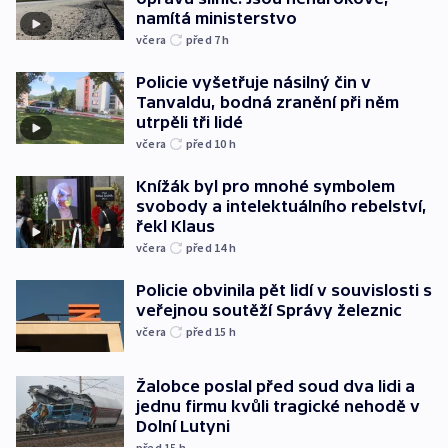
namítá ministerstvo
včera
před 7
h
Policie vyšetřuje násilný čin v
Tanvaldu, bodná zranění při něm
utrpěli tři lidé
včera
před 10
h
Knížák byl pro mnohé symbolem
svobody a intelektuálního rebelství,
řekl Klaus
včera
před 14
h
Policie obvinila pět lidí v souvislosti s
veřejnou soutěží Správy železnic
včera
před 15
h
Žalobce poslal před soud dva lidi a
jednu firmu kvůli tragické nehodě v
Dolní Lutyni
před 15
h