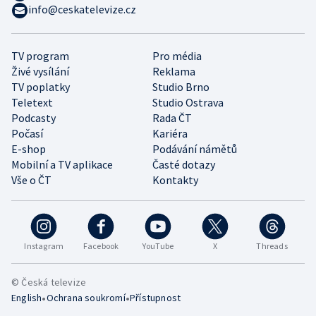
info@ceskatelevize.cz
TV program
Pro média
Živé vysílání
Reklama
TV poplatky
Studio Brno
Teletext
Studio Ostrava
Podcasty
Rada ČT
Počasí
Kariéra
E-shop
Podávání námětů
Mobilní a TV aplikace
Časté dotazy
Vše o ČT
Kontakty
Instagram
Facebook
YouTube
X
Threads
© Česká televize
•
•
English
Ochrana soukromí
Přístupnost