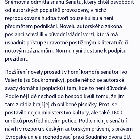
Sněmovna odmítla snahu Senátu, který chtěl osvobodit
od autorských poplatků provozovny, v nichž
reprodukovaná hudba tvoří pouze kulisu a není
předmětem podnikání. Novelu autorského zákona
poslanci schválili v původní vládní verzi, která má
usnadnit přístup zdravotně postiženým k literatuře či
notovým záznamům. Normu nyní dostane k podpisu
prezident.
Rozšíření novely prosadil v horní komoře senátor Ivo
Valenta (za Soukromníky), podle něhož se autorské
svazy domáhají poplatků i tam, kde to není důvodné.
Podle něj lidé nechodí do hospod kvůli tomu, že jim
tam z rádia hrají jejich oblíbené písničky. Proti se
postavilo nejen ministerstvo kultury, ale také 1600
umělců prostřednictvím petice. Podle nich je senátní
návrh v rozporu s českým autorským právem, s právem
Evropské unie a rozhodovací praxí Soudního dvora EU.