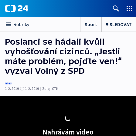
Sport
SLEDOVAT
Rubriky
Poslanci se hádali kvůli
vyhošťování cizinců. „Jestli
máte problém, pojďte ven!“
vyzval Volný z SPD
mas
1. 2. 2019
1. 2. 2019
|
Zdroj:
ČTK
Nahrávám video