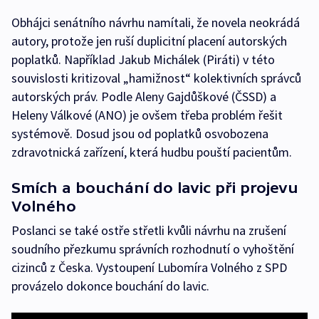
Obhájci senátního návrhu namítali, že novela neokrádá
autory, protože jen ruší duplicitní placení autorských
poplatků. Například Jakub Michálek (Piráti) v této
souvislosti kritizoval „hamižnost“ kolektivních správců
autorských práv. Podle Aleny Gajdůškové (ČSSD) a
Heleny Válkové (ANO) je ovšem třeba problém řešit
systémově. Dosud jsou od poplatků osvobozena
zdravotnická zařízení, která hudbu pouští pacientům.
Smích a bouchání do lavic při projevu
Volného
Poslanci se také ostře střetli kvůli návrhu na zrušení
soudního přezkumu správních rozhodnutí o vyhoštění
cizinců z Česka. Vystoupení Lubomíra Volného z SPD
provázelo dokonce bouchání do lavic.