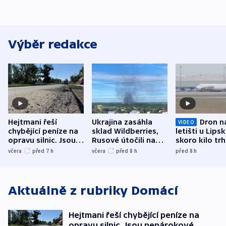
Výběr redakce
Hejtmani řeší
Ukrajina zasáhla
Dron n
VIDEO
chybějící peníze na
sklad Wildberries,
letišti u Lips
opravu silnic. Jsou
Rusové útočili na
skoro kilo trh
nenárokové, namítá
trh, hasiče či
indicie ukazuj
včera
před 7
h
včera
před 8
h
před 8
h
ministerstvo
stadion
Rusko
Aktuálně z rubriky
Domácí
Hejtmani řeší chybějící peníze na
opravu silnic. Jsou nenárokové,