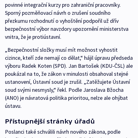
povinné integrační kurzy pro zahraniční pracovníky.
Sporný pozměňovací návrh o zrušení soudního
přezkumu rozhodnutí o vyhoštění podpořil už dřív
bezpečnostní výbor navzdory upozornění ministerstva
vnitra, že je protiústavní.
„Bezpečnostní složky musí mít možnost vyhostit
cizince, kteří zde nemají co dělat,“ hájil úpravu předseda
výboru Radek Koten (SPD). Jan Bartošek (KDU-ČSL) ale
poukázal na to, že zákon v minulosti obsahoval stejné
ustanovení, Ústavní soud je zrušil. „Zatěžujete Ústavní
soud svými nesmysly,“ řekl. Podle Jaroslava Bžocha
(ANO) je návratová politika prioritou, nelze ale ohýbat
ústavu.
Přístupnější stránky úřadů
Poslanci také schválili návrh nového zákona, podle