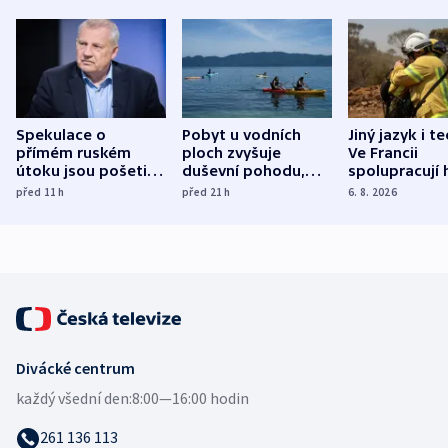
Spekulace o
Pobyt u vodních
Jiný jazyk i t
přímém ruském
ploch zvyšuje
Ve Francii
útoku jsou pošetilé,
duševní pohodu,
spolupracují h
míní estonský
ukázala
různých zemí
před 11
h
před 21
h
6. 8. 2026
bezpečnostní
mezinárodní studie
expert
Divácké centrum
každý všední den:
8:00—16:00 hodin
261 136 113