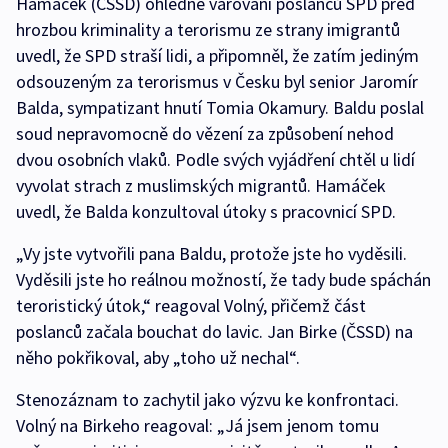
Hamáček (ČSSD) ohledně varování poslanců SPD před
hrozbou kriminality a terorismu ze strany imigrantů
uvedl, že SPD straší lidi, a připomněl, že zatím jediným
odsouzeným za terorismus v Česku byl senior Jaromír
Balda, sympatizant hnutí Tomia Okamury. Baldu poslal
soud nepravomocně do vězení za způsobení nehod
dvou osobních vlaků. Podle svých vyjádření chtěl u lidí
vyvolat strach z muslimských migrantů. Hamáček
uvedl, že Balda konzultoval útoky s pracovnicí SPD.
„Vy jste vytvořili pana Baldu, protože jste ho vyděsili.
Vyděsili jste ho reálnou možností, že tady bude spáchán
teroristický útok,“ reagoval Volný, přičemž část
poslanců začala bouchat do lavic. Jan Birke (ČSSD) na
něho pokřikoval, aby „toho už nechal“.
Stenozáznam to zachytil jako výzvu ke konfrontaci.
Volný na Birkeho reagoval: „Já jsem jenom tomu