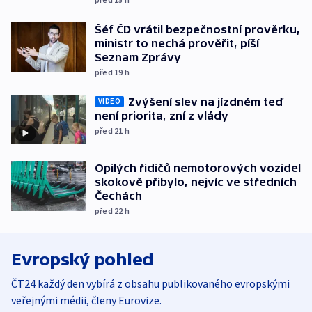
Šéf ČD vrátil bezpečnostní prověrku,
ministr to nechá prověřit, píší
Seznam Zprávy
před 19
h
Zvýšení slev na jízdném teď
VIDEO
není priorita, zní z vlády
před 21
h
Opilých řidičů nemotorových vozidel
skokově přibylo, nejvíc ve středních
Čechách
před 22
h
Evropský pohled
ČT24 každý den vybírá z obsahu publikovaného evropskými
veřejnými médii, členy Eurovize.