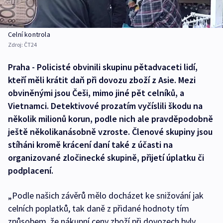
Celní kontrola
Zdroj:
ČT24
Praha - Policisté obvinili skupinu pětadvaceti lidí,
kteří měli krátit daň při dovozu zboží z Asie. Mezi
obviněnými jsou Češi, mimo jiné pět celníků, a
Vietnamci. Detektivové prozatím vyčíslili škodu na
několik milionů korun, podle nich ale pravděpodobně
ještě několikanásobně vzroste. Členové skupiny jsou
stíháni kromě krácení daní také z účasti na
organizované zločinecké skupině, přijetí úplatku či
podplacení.
„Podle našich závěrů mělo docházet ke snižování jak
celních poplatků, tak daně z přidané hodnoty tím
způsobem, že nákupní ceny zboží při dovozech byly