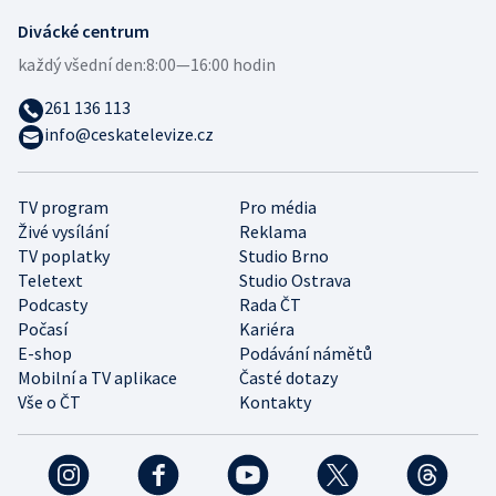
Divácké centrum
každý všední den:
8:00—16:00 hodin
261 136 113
info@ceskatelevize.cz
TV program
Pro média
Živé vysílání
Reklama
TV poplatky
Studio Brno
Teletext
Studio Ostrava
Podcasty
Rada ČT
Počasí
Kariéra
E-shop
Podávání námětů
Mobilní a TV aplikace
Časté dotazy
Vše o ČT
Kontakty