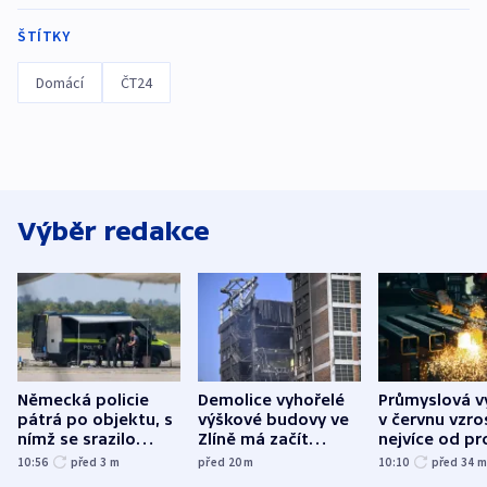
ŠTÍTKY
Domácí
ČT24
Výběr redakce
Německá policie
Demolice vyhořelé
Průmyslová v
pátrá po objektu, s
výškové budovy ve
v červnu vzro
nímž se srazilo
Zlíně má začít
nejvíce od pr
letadlo u lipského
odpoledne
10:56
před 3
m
před 20
m
10:10
před 34
letiště