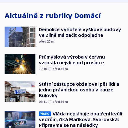
Aktuálně z rubriky
Domácí
Demolice vyhořelé výškové budovy
ve Zlíně má začít odpoledne
před 20
m
Průmyslová výroba v červnu
vzrostla nejvíce od prosince
10:10
před 34
m
Státní zástupce obžaloval pět lidí a
jednu právnickou osobu v kauze
Bulovky
06:11
před 56
m
Vláda neplánuje opatření kvůli
VIDEO
vedrům, říká Maříková. Svárovská:
Připravme se na následky