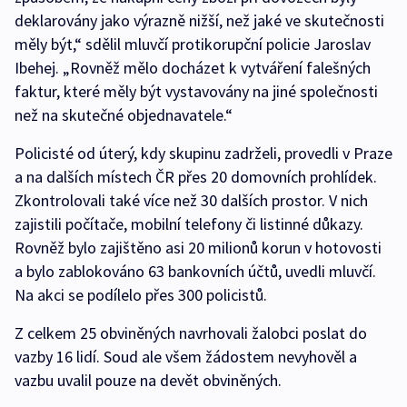
deklarovány jako výrazně nižší, než jaké ve skutečnosti
měly být,“ sdělil mluvčí protikorupční policie Jaroslav
Ibehej. „Rovněž mělo docházet k vytváření falešných
faktur, které měly být vystavovány na jiné společnosti
než na skutečné objednavatele.“
Policisté od úterý, kdy skupinu zadrželi, provedli v Praze
a na dalších místech ČR přes 20 domovních prohlídek.
Zkontrolovali také více než 30 dalších prostor. V nich
zajistili počítače, mobilní telefony či listinné důkazy.
Rovněž bylo zajištěno asi 20 milionů korun v hotovosti
a bylo zablokováno 63 bankovních účtů, uvedli mluvčí.
Na akci se podílelo přes 300 policistů.
Z celkem 25 obviněných navrhovali žalobci poslat do
vazby 16 lidí. Soud ale všem žádostem nevyhověl a
vazbu uvalil pouze na devět obviněných.