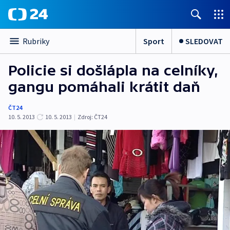
Sport
SLEDOVAT
Rubriky
Policie si došlápla na celníky,
gangu pomáhali krátit daň
ČT24
10. 5. 2013
10. 5. 2013
|
Zdroj:
ČT24