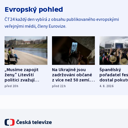
Evropský pohled
ČT24 každý den vybírá z obsahu publikovaného evropskými
veřejnými médii, členy Eurovize.
„Musíme zapojit
Na Ukrajině jsou
Španělský
ženy.“ Litevští
zadržováni občané
pořadatel fes
politici zvažují
z více než 50 zemí.
dostal pokut
dohodu o
Bojovali na straně
nekalé prakti
před 20
h
před 22
h
4. 8. 2026
demografii
Ruska