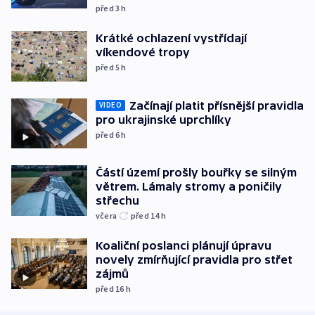
před 3
h
Krátké ochlazení vystřídají
víkendové tropy
před 5
h
Začínají platit přísnější pravidla
VIDEO
pro ukrajinské uprchlíky
před 6
h
Částí území prošly bouřky se silným
větrem. Lámaly stromy a poničily
střechu
včera
před 14
h
Koaliční poslanci plánují úpravu
novely zmírňující pravidla pro střet
zájmů
před 16
h