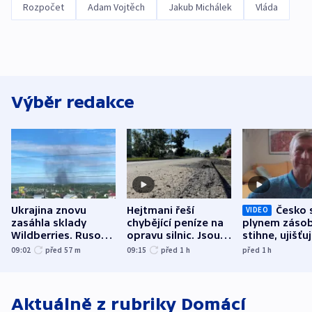
Rozpočet
Adam Vojtěch
Jakub Michálek
Vláda
Výběr redakce
Ukrajina znovu
Hejtmani řeší
Česko 
VIDEO
zasáhla sklady
chybějící peníze na
plynem zásob
Wildberries. Rusové
opravu silnic. Jsou
stihne, ujišťu
útočili v Charkovské
nenárokové, namítá
expert. Sníže
09:02
před 57
m
09:15
před 1
h
před 1
h
oblasti
ministerstvo
však slíbit ne
Aktuálně z rubriky
Domácí