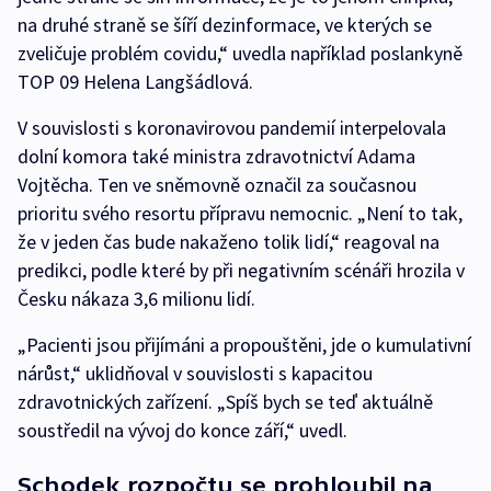
na druhé straně se šíří dezinformace, ve kterých se
zveličuje problém covidu,“ uvedla například poslankyně
TOP 09 Helena Langšádlová.
V souvislosti s koronavirovou pandemií interpelovala
dolní komora také ministra zdravotnictví Adama
Vojtěcha. Ten ve sněmovně označil za současnou
prioritu svého resortu přípravu nemocnic. „Není to tak,
že v jeden čas bude nakaženo tolik lidí,“ reagoval na
predikci, podle které by při negativním scénáři hrozila v
Česku nákaza 3,6 milionu lidí.
„Pacienti jsou přijímáni a propouštěni, jde o kumulativní
nárůst,“ uklidňoval v souvislosti s kapacitou
zdravotnických zařízení. „Spíš bych se teď aktuálně
soustředil na vývoj do konce září,“ uvedl.
Schodek rozpočtu se prohloubil na