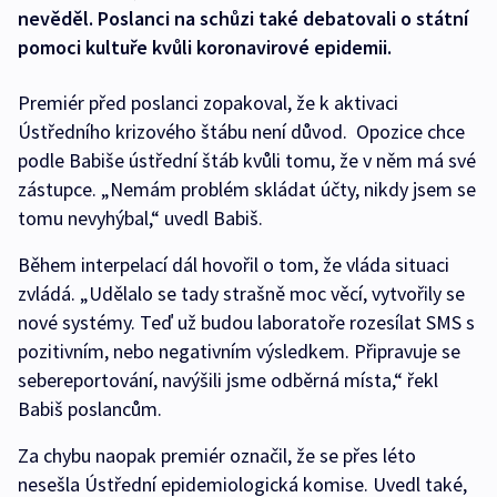
nevěděl. Poslanci na schůzi také debatovali o státní
pomoci kultuře kvůli koronavirové epidemii.
Premiér před poslanci zopakoval, že k aktivaci
Ústředního krizového štábu není důvod. Opozice chce
podle Babiše ústřední štáb kvůli tomu, že v něm má své
zástupce. „Nemám problém skládat účty, nikdy jsem se
tomu nevyhýbal,“ uvedl Babiš.
Během interpelací dál hovořil o tom, že vláda situaci
zvládá. „Udělalo se tady strašně moc věcí, vytvořily se
nové systémy. Teď už budou laboratoře rozesílat SMS s
pozitivním, nebo negativním výsledkem. Připravuje se
sebereportování, navýšili jsme odběrná místa,“ řekl
Babiš poslancům.
Za chybu naopak premiér označil, že se přes léto
nesešla Ústřední epidemiologická komise. Uvedl také,