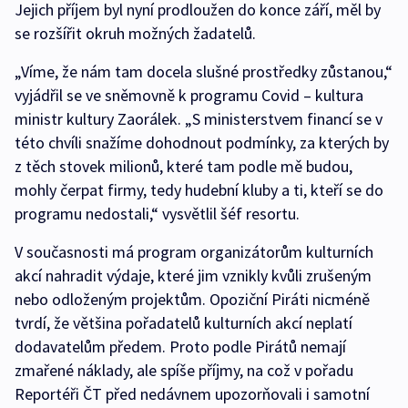
Jejich příjem byl nyní prodloužen do konce září, měl by
se rozšířit okruh možných žadatelů.
„Víme, že nám tam docela slušné prostředky zůstanou,“
vyjádřil se ve sněmovně k programu Covid –⁠ kultura
ministr kultury Zaorálek. „S ministerstvem financí se v
této chvíli snažíme dohodnout podmínky, za kterých by
z těch stovek milionů, které tam podle mě budou,
mohly čerpat firmy, tedy hudební kluby a ti, kteří se do
programu nedostali,“ vysvětlil šéf resortu.
V současnosti má program organizátorům kulturních
akcí nahradit výdaje, které jim vznikly kvůli zrušeným
nebo odloženým projektům. Opoziční Piráti nicméně
tvrdí, že většina pořadatelů kulturních akcí neplatí
dodavatelům předem. Proto podle Pirátů nemají
zmařené náklady, ale spíše příjmy, na což v pořadu
Reportéři ČT před nedávnem upozorňovali i samotní