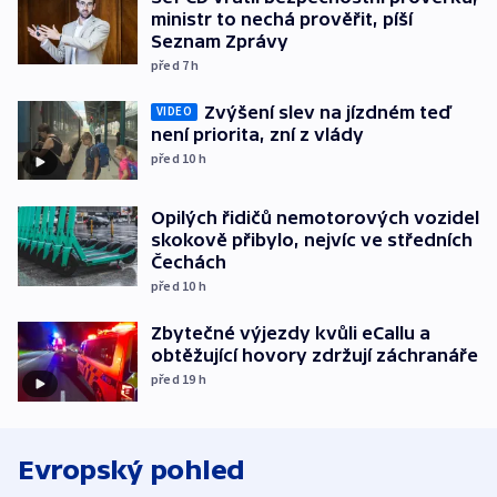
ministr to nechá prověřit, píší
Seznam Zprávy
před 7
h
Zvýšení slev na jízdném teď
VIDEO
není priorita, zní z vlády
před 10
h
Opilých řidičů nemotorových vozidel
skokově přibylo, nejvíc ve středních
Čechách
před 10
h
Zbytečné výjezdy kvůli eCallu a
obtěžující hovory zdržují záchranáře
před 19
h
Evropský pohled