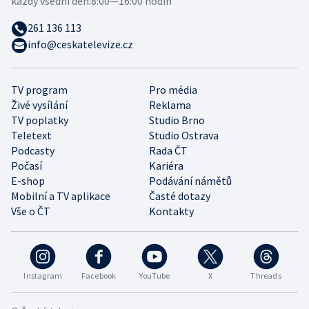
každý všední den:
8:00—16:00 hodin
261 136 113
info@ceskatelevize.cz
TV program
Pro média
Živé vysílání
Reklama
TV poplatky
Studio Brno
Teletext
Studio Ostrava
Podcasty
Rada ČT
Počasí
Kariéra
E-shop
Podávání námětů
Mobilní a TV aplikace
Časté dotazy
Vše o ČT
Kontakty
Instagram
Facebook
YouTube
X
Threads