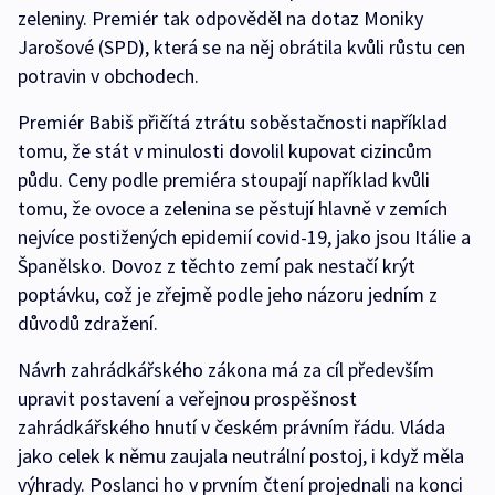
zeleniny. Premiér tak odpověděl na dotaz Moniky
Jarošové (SPD), která se na něj obrátila kvůli růstu cen
potravin v obchodech.
Premiér Babiš přičítá ztrátu soběstačnosti například
tomu, že stát v minulosti dovolil kupovat cizincům
půdu. Ceny podle premiéra stoupají například kvůli
tomu, že ovoce a zelenina se pěstují hlavně v zemích
nejvíce postižených epidemií covid-19, jako jsou Itálie a
Španělsko. Dovoz z těchto zemí pak nestačí krýt
poptávku, což je zřejmě podle jeho názoru jedním z
důvodů zdražení.
Návrh zahrádkářského zákona má za cíl především
upravit postavení a veřejnou prospěšnost
zahrádkářského hnutí v českém právním řádu. Vláda
jako celek k němu zaujala neutrální postoj, i když měla
výhrady. Poslanci ho v prvním čtení projednali na konci