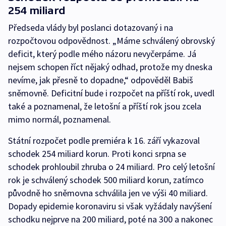
254 miliard
Předseda vlády byl poslanci dotazovaný i na
rozpočtovou odpovědnost. „Máme schválený obrovský
deficit, který podle mého názoru nevyčerpáme. Já
nejsem schopen říct nějaký odhad, protože my dneska
nevíme, jak přesně to dopadne,“ odpověděl Babiš
sněmovně. Deficitní bude i rozpočet na příští rok, uvedl
také a poznamenal, že letošní a příští rok jsou zcela
mimo normál, poznamenal.
Státní rozpočet podle premiéra k 16. září vykazoval
schodek 254 miliard korun. Proti konci srpna se
schodek prohloubil zhruba o 24 miliard. Pro celý letošní
rok je schválený schodek 500 miliard korun, zatímco
původně ho sněmovna schválila jen ve výši 40 miliard.
Dopady epidemie koronaviru si však vyžádaly navýšení
schodku nejprve na 200 miliard, poté na 300 a nakonec