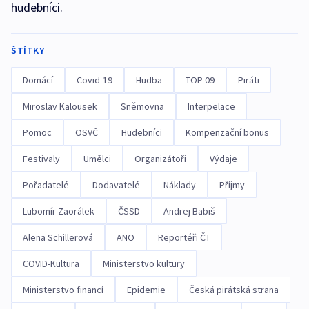
hudebníci.
ŠTÍTKY
Domácí
Covid-19
Hudba
TOP 09
Piráti
Miroslav Kalousek
Sněmovna
Interpelace
Pomoc
OSVČ
Hudebníci
Kompenzační bonus
Festivaly
Umělci
Organizátoři
Výdaje
Pořadatelé
Dodavatelé
Náklady
Příjmy
Lubomír Zaorálek
ČSSD
Andrej Babiš
Alena Schillerová
ANO
Reportéři ČT
COVID-Kultura
Ministerstvo kultury
Ministerstvo financí
Epidemie
Česká pirátská strana