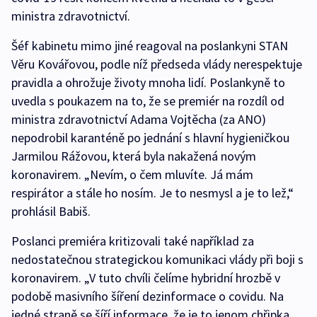
ministra zdravotnictví.
Šéf kabinetu mimo jiné reagoval na poslankyni STAN
Věru Kovářovou, podle níž předseda vlády nerespektuje
pravidla a ohrožuje životy mnoha lidí. Poslankyně to
uvedla s poukazem na to, že se premiér na rozdíl od
ministra zdravotnictví Adama Vojtěcha (za ANO)
nepodrobil karanténě po jednání s hlavní hygieničkou
Jarmilou Rážovou, která byla nakažená novým
koronavirem. „Nevím, o čem mluvíte. Já mám
respirátor a stále ho nosím. Je to nesmysl a je to lež,“
prohlásil Babiš.
Poslanci premiéra kritizovali také například za
nedostatečnou strategickou komunikaci vlády při boji s
koronavirem. „V tuto chvíli čelíme hybridní hrozbě v
podobě masivního šíření dezinformace o covidu. Na
jedné straně se šíří informace, že je to jenom chřipka,