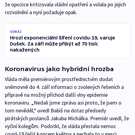
že opozice kritizovala vládní opatření a volala po jejich
rozvolnění a nyní požaduje opak.
ODKAZ
Hrozí exponenciální šíření covidu-19, varuje
Dušek. Za září může přibýt až 70 tisíc
nakažených
Koronavirus jako hybridní hrozba
Vláda měla premiérovým prostřednictvím dodat
sněmovně do 4. září informaci o zvolených řešeních a
přípravě na možný příchod další vlny epidemie
koronaviru. „Nedali jsme zprávu asi proto, že jsem o
tom nevěděl,“ uvedl Babiš na dotaz předsedy
pirátských poslanců Jakuba Michálka. Premiér uvedl, že
vyčiní kolegům. Podotkl, že vláda přestala nemoc
covid-19 řešit koncem května a nechala to v gesci