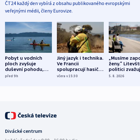
ČT24 každý den vybírá z obsahu publikovaného evropskými
veřejnými médii, členy Eurovize.
Pobyt u vodních
Jiný jazyk i technika.
„Musíme zapo
ploch zvyšuje
Ve Francii
ženy.“ Litevšt
duševní pohodu,
spolupracují hasiči z
politici zvažuj
ukázala
různých zemí
dohodu o
před 9
h
včera v 15:30
5. 8. 2026
mezinárodní studie
demografii
Divácké centrum