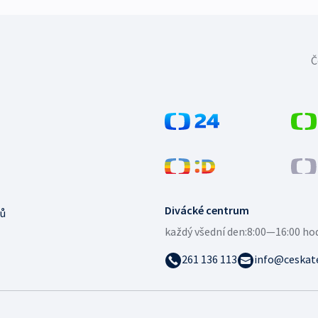
Č
Divácké centrum
ů
každý všední den:
8:00—16:00 ho
261 136 113
info@ceskate