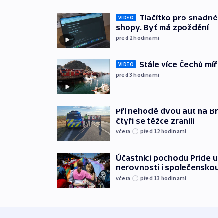
Tlačítko pro snadné 
VIDEO
shopy. Byť má zpoždění
před 2
hodinami
Stále více Čechů míř
VIDEO
před 3
hodinami
Při nehodě dvou aut na Br
čtyři se těžce zranili
včera
před 12
hodinami
Účastníci pochodu Pride up
nerovnosti i společensko
včera
před 13
hodinami