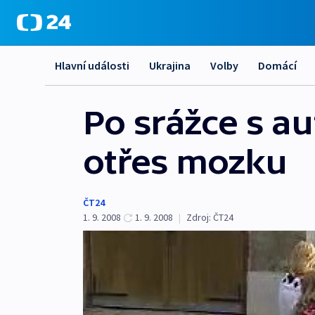
Hlavní události
Ukrajina
Volby
Domácí
Po srážce s a
otřes mozku
ČT24
1. 9. 2008
1. 9. 2008
|
Zdroj:
ČT24