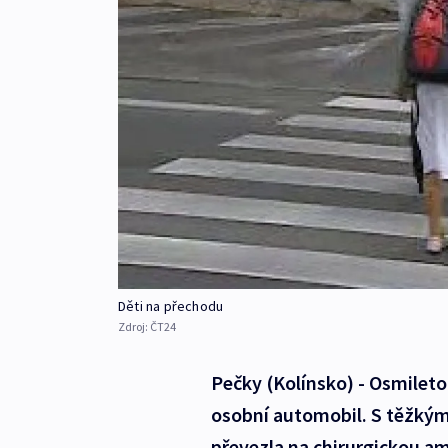
Děti na přechodu
Zdroj:
ČT24
Pečky (Kolínsko) - Osmileto
osobní automobil. S těžkým
převezla na chirurgickou am