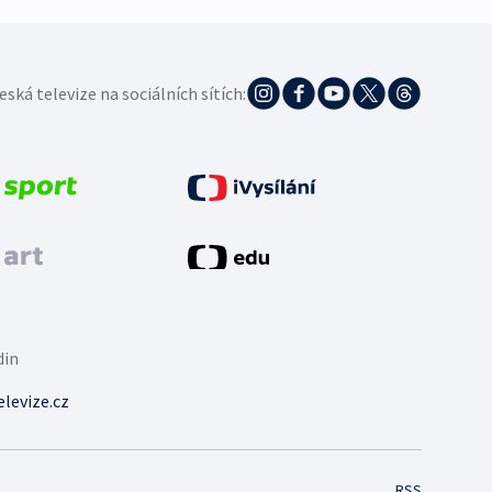
eská televize na sociálních sítích:
din
levize.cz
RSS