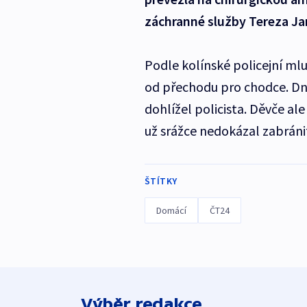
záchranné služby Tereza Ja
Podle kolínské policejní ml
od přechodu pro chodce. Dne
dohlížel policista. Děvče al
už srážce nedokázal zabránit
ŠTÍTKY
Domácí
ČT24
Výběr redakce