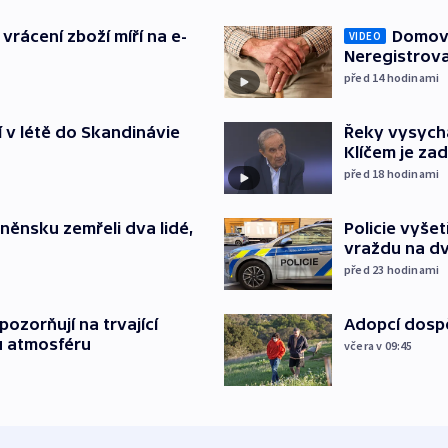
vrácení zboží míří na e-
Domovu
VIDEO
Neregistrova
před 14
hodinami
í v létě do Skandinávie
Řeky vysycha
Klíčem je za
před 18
hodinami
něnsku zemřeli dva lidé,
Policie vyše
vraždu na d
před 23
hodinami
ozorňují na trvající
Adopcí dospě
u atmosféru
včera v 09:45