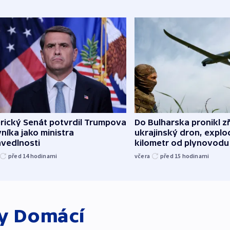
rický Senát potvrdil Trumpova
Do Bulharska pronikl z
níka jako ministra
ukrajinský dron, explo
avedlnosti
kilometr od plynovodu
před 14
hodinami
včera
před 15
hodinami
ky
Domácí