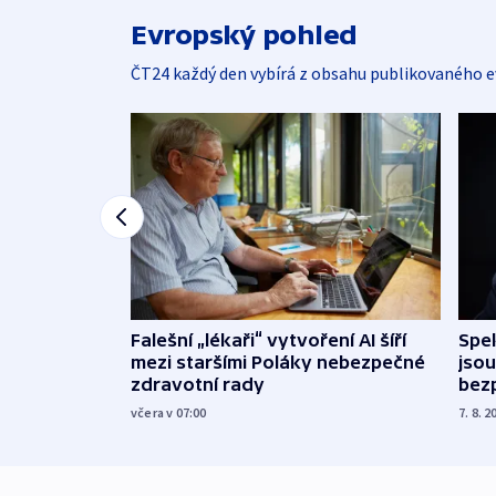
Evropský pohled
ČT24 každý den vybírá z obsahu publikovaného e
Falešní „lékaři“ vytvoření AI šíří
Spe
mezi staršími Poláky nebezpečné
jsou
zdravotní rady
bez
včera v 07:00
7. 8. 2