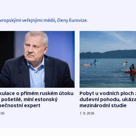
vropskými veřejnými médii, členy Eurovize.
kulace o přímém ruském útoku
Pobyt u vodních ploch 
 pošetilé, míní estonský
duševní pohodu, ukáza
pečnostní expert
mezinárodní studie
026
7. 8. 2026