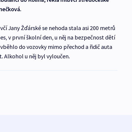
nečková.
uvčí Jany Žďárské se nehoda stala asi 200 metrů
s, v první školní den, u něj na bezpečnost dětí
e vběhlo do vozovky mimo přechod a řidič auta
. Alkohol u něj byl vyloučen.