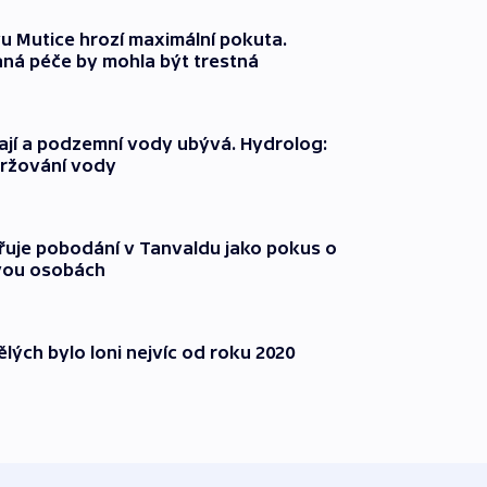
 Mutice hrozí maximální pokuta.
ná péče by mohla být trestná
jí a podzemní vody ubývá. Hydrolog:
držování vody
třuje pobodání v Tanvaldu jako pokus o
vou osobách
lých bylo loni nejvíc od roku 2020