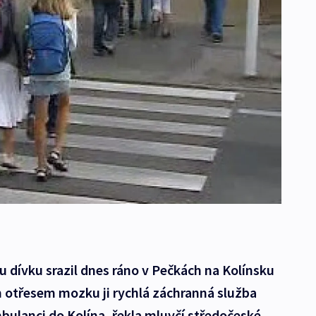
u dívku srazil dnes ráno v Pečkách na Kolínsku
 otřesem mozku ji rychlá záchranná služba
bulanci do Kolína, řekla mluvčí středočeské