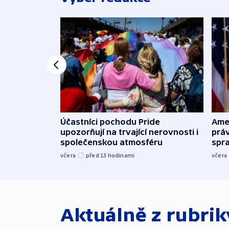
Účastníci pochodu Pride
Ame
upozorňují na trvající nerovnosti i
práv
společenskou atmosféru
spr
včera
před 13
hodinami
včera
Aktuálně z rubri