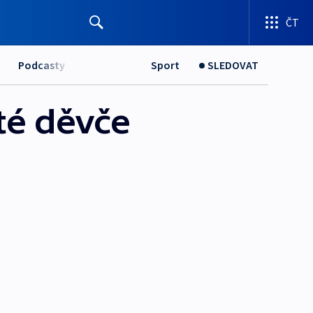
ČT
Podcasty
Sport
SLEDOVAT
té děvče