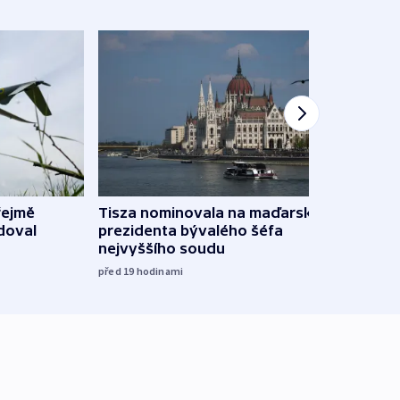
řejmě
Tisza nominovala na maďarského
Ruský
doval
prezidenta bývalého šéfa
čtyři 
nejvyššího soudu
včera
před 19
hodinami