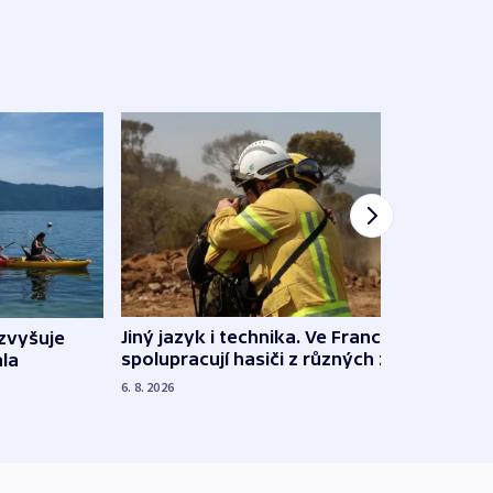
Jiný jazyk i technika. Ve Francii
zvyšuje
„Musí
spolupracují hasiči z různých zemí
la
polit
demo
6. 8. 2026
5. 8. 20