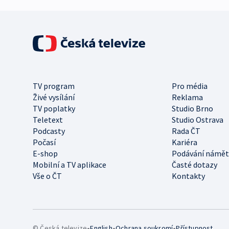
TV program
Pro média
Živé vysílání
Reklama
TV poplatky
Studio Brno
Teletext
Studio Ostrava
Podcasty
Rada ČT
Počasí
Kariéra
E-shop
Podávání námět
Mobilní a TV aplikace
Časté dotazy
Vše o ČT
Kontakty
•
•
•
© Česká televize
English
Ochrana soukromí
Přístupnost