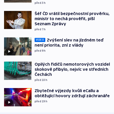
před 3
h
Šéf ČD vrátil bezpečnostní prověrku,
ministr to nechá prověřit, píší
Seznam Zprávy
před 7
h
Zvýšení slev na jízdném teď
VIDEO
není priorita, zní z vlády
před 9
h
Opilých řidičů nemotorových vozidel
skokově přibylo, nejvíc ve středních
Čechách
před 10
h
Zbytečné výjezdy kvůli eCallu a
obtěžující hovory zdržují záchranáře
před 19
h