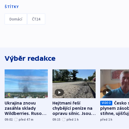
ŠTÍTKY
Domácí
ČT24
Výběr redakce
Ukrajina znovu
Hejtmani řeší
Česko 
VIDEO
zasáhla sklady
chybějící peníze na
plynem zásob
Wildberries. Rusové
opravu silnic. Jsou
stihne, ujišťu
útočili v Charkovské
nenárokové, namítá
expert. Sníže
09:02
před 47
m
09:15
před 1
h
před 1
h
oblasti
ministerstvo
však slíbit ne