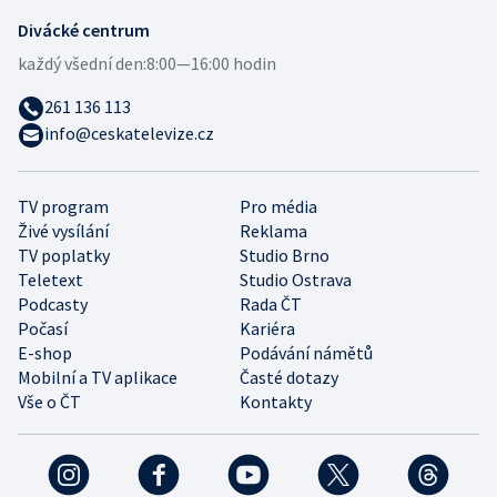
Divácké centrum
každý všední den:
8:00—16:00 hodin
261 136 113
info@ceskatelevize.cz
TV program
Pro média
Živé vysílání
Reklama
TV poplatky
Studio Brno
Teletext
Studio Ostrava
Podcasty
Rada ČT
Počasí
Kariéra
E-shop
Podávání námětů
Mobilní a TV aplikace
Časté dotazy
Vše o ČT
Kontakty