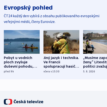
Evropský pohled
ČT24 každý den vybírá z obsahu publikovaného evropskými
veřejnými médii, členy Eurovize.
Pobyt u vodních
Jiný jazyk i technika.
„Musíme zapo
ploch zvyšuje
Ve Francii
ženy.“ Litevšt
duševní pohodu,
spolupracují hasiči z
politici zvažuj
ukázala
různých zemí
dohodu o
před 9
h
včera v 15:30
5. 8. 2026
mezinárodní studie
demografii