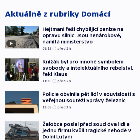
Aktuálně z rubriky
Domácí
Hejtmani řeší chybějící peníze na
opravu silnic. Jsou nenárokové,
namítá ministerstvo
09:15
před 1
h
Knížák byl pro mnohé symbolem
svobody a intelektuálního rebelství,
řekl Klaus
11:30
před 2
h
Policie obvinila pět lidí v souvislosti s
veřejnou soutěží Správy železnic
13:08
před 3
h
Žalobce poslal před soud dva lidi a
jednu firmu kvůli tragické nehodě v
Dolní Lutyni