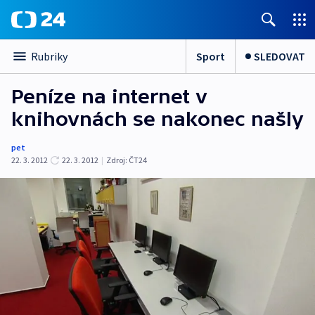
Sport
SLEDOVAT
Rubriky
Peníze na internet v
knihovnách se nakonec našly
pet
22. 3. 2012
22. 3. 2012
|
Zdroj:
ČT24