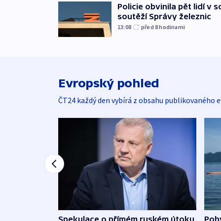
Policie obvinila pět lidí v 
soutěží Správy železnic
13:08
před 8
hodinami
Evropský pohled
ČT24 každý den vybírá z obsahu publikovaného e
Spekulace o přímém ruském útoku
Poby