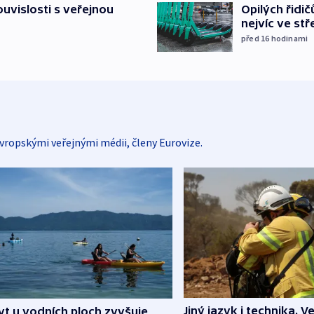
Opilých řidi
souvislosti s veřejnou
nejvíc ve st
před 16
hodinami
vropskými veřejnými médii, členy Eurovize.
Jiný jazyk i technika. Ve
t u vodních ploch zvyšuje