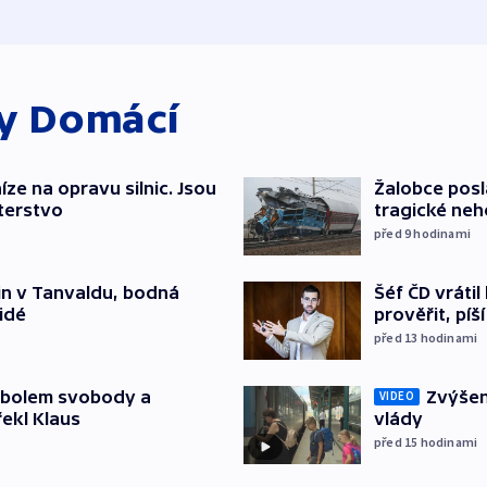
ky
Domácí
íze na opravu silnic. Jsou
Žalobce posla
terstvo
tragické neh
před 9
hodinami
Šéf ČD vráti
čin v Tanvaldu, bodná
prověřit, pí
lidé
před 13
hodinami
Zvýšení
mbolem svobody a
VIDEO
vlády
řekl Klaus
před 15
hodinami