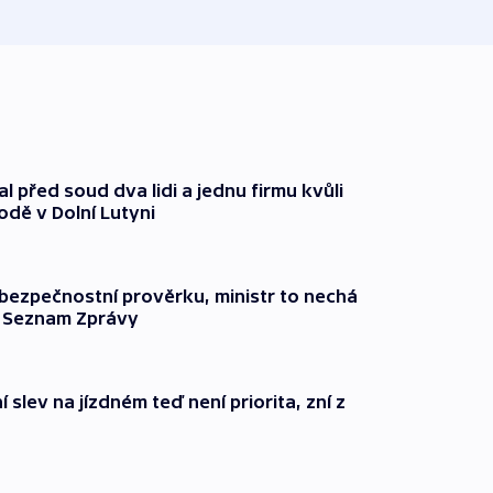
l před soud dva lidi a jednu firmu kvůli
odě v Dolní Lutyni
l bezpečnostní prověrku, ministr to nechá
ší Seznam Zprávy
 slev na jízdném teď není priorita, zní z