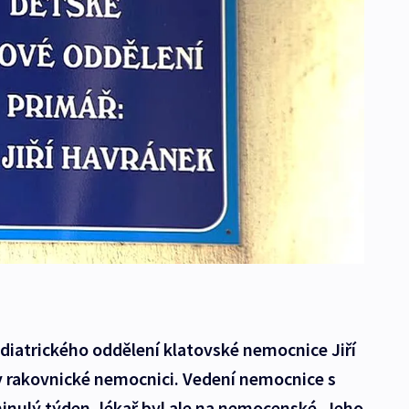
diatrického oddělení klatovské nemocnice Jiří
 rakovnické nemocnici. Vedení nemocnice s
inulý týden, lékař byl ale na nemocenské. Jeho