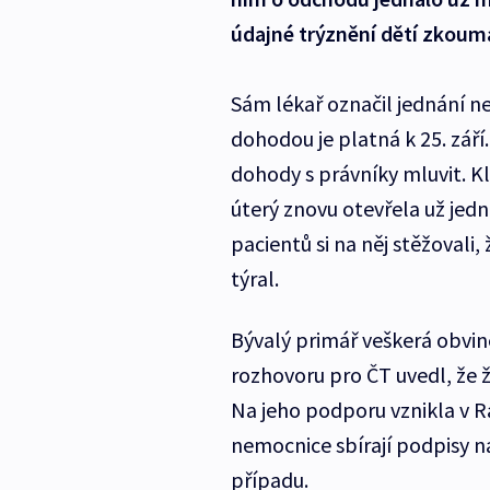
údajné trýznění dětí zkoumá
Sám lékař označil jednání n
dohodou je platná k 25. září
dohody s právníky mluvit. Kl
úterý znovu otevřela už je
pacientů si na něj stěžovali,
týral.
Bývalý primář veškerá obvině
rozhovoru pro ČT uvedl, že 
Na jeho podporu vznikla v R
nemocnice sbírají podpisy n
případu.