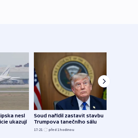
Lipska nesl
Soud nařídil zastavit stavbu
Žido
icie ukazují
Trumpova tanečního sálu
břehu
kriti
17:21
před 1
hodinou
před 1