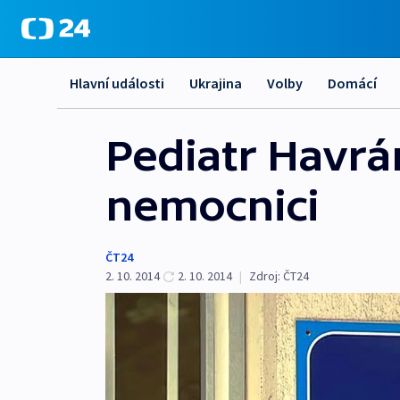
Hlavní události
Ukrajina
Volby
Domácí
Pediatr Havrá
nemocnici
ČT24
2. 10. 2014
2. 10. 2014
|
Zdroj:
ČT24