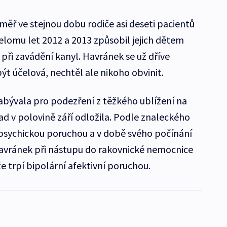
téměř ve stejnou dobu rodiče asi deseti pacientů
řelomu let 2012 a 2013 způsobil jejich dětem
 při zavádění kanyl. Havránek se už dříve
být účelová, nechtěl ale nikoho obvinit.
zabývala pro podezření z těžkého ublížení na
pad v polovině září odložila. Podle znaleckého
 psychickou poruchou a v době svého počínání
avránek při nástupu do rakovnické nemocnice
 trpí bipolární afektivní poruchou.