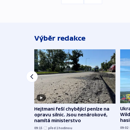
Výběr redakce
Ukra
Hejtmani řeší chybějící peníze na
Wild
opravu silnic. Jsou nenárokové,
hasi
namítá ministerstvo
09:02
09:15
před 1
hodinou