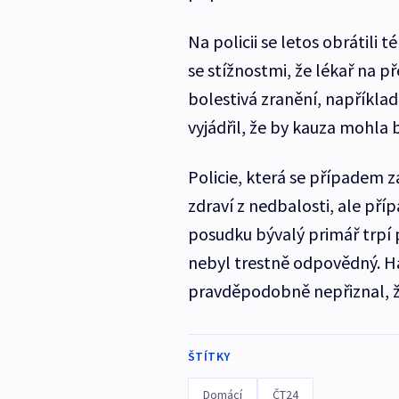
Na policii se letos obrátili 
se stížnostmi, že lékař na p
bolestivá zranění, například
vyjádřil, že by kauza mohla 
Policie, která se případem 
zdraví z nedbalosti, ale pří
posudku bývalý primář trpí
nebyl trestně odpovědný. H
pravděpodobně nepřiznal, že
ŠTÍTKY
Domácí
ČT24