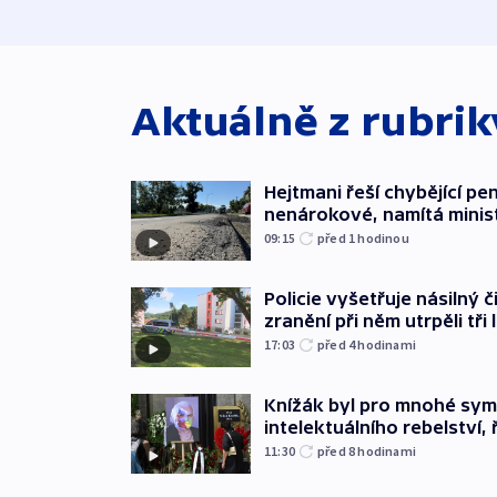
Aktuálně z rubri
Hejtmani řeší chybějící pen
nenárokové, namítá minis
09:15
před 1
hodinou
Policie vyšetřuje násilný 
zranění při něm utrpěli tři 
17:03
před 4
hodinami
Knížák byl pro mnohé sy
intelektuálního rebelství, 
11:30
před 8
hodinami