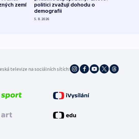
ůzných zemí
politici zvažují dohodu o
občan
demografii
na s
5. 8. 2026
5. 8. 20
eská televize na sociálních sítích: