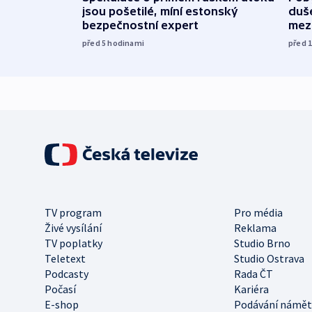
jsou pošetilé, míní estonský
duš
bezpečnostní expert
mez
před 5
hodinami
před 
TV program
Pro média
Živé vysílání
Reklama
TV poplatky
Studio Brno
Teletext
Studio Ostrava
Podcasty
Rada ČT
Počasí
Kariéra
E-shop
Podávání námět