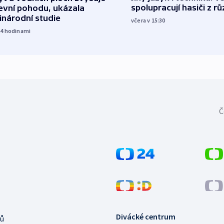
spolupracují hasiči z r
evní pohodu, ukázala
inárodní studie
včera v 15:30
14
hodinami
Č
Divácké centrum
ů