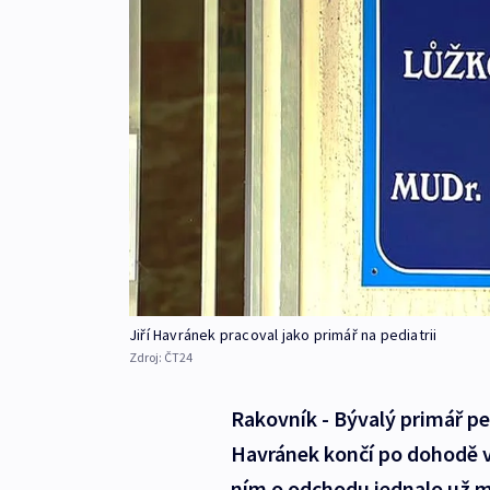
Jiří Havránek pracoval jako primář na pediatrii
Zdroj:
ČT24
Rakovník - Bývalý primář pe
Havránek končí po dohodě v
ním o odchodu jednalo už m