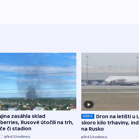
jina zasáhla sklad
Dron na letišti u 
VIDEO
berries, Rusové útočili na trh,
skoro kilo trhaviny, ind
če či stadion
na Rusko
před 1
hodinou
před 1
hodinou