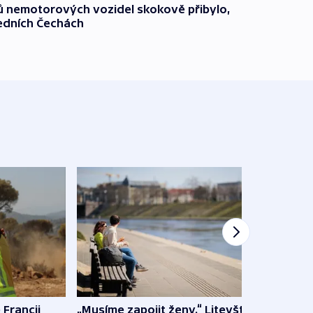
čů nemotorových vozidel skokově přibylo,
ředních Čechách
 Francii
„Musíme zapojit ženy.“ Litevští
Na Uk