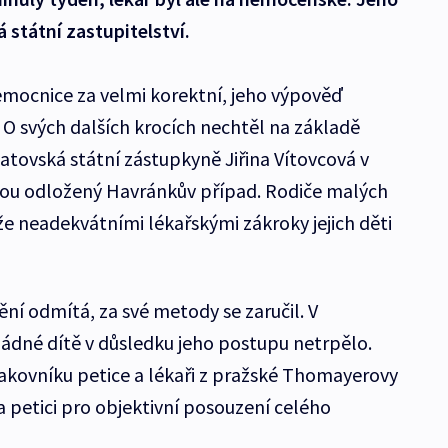
 státní zastupitelství.
emocnice za velmi korektní, jeho výpověď
. O svých dalších krocích nechtěl na základě
atovská státní zástupkyně Jiřina Vítovcová v
dnou odložený Havránkův případ. Rodiče malých
 že neadekvátními lékařskými zákroky jejich děti
ní odmítá, za své metody se zaručil. V
žádné dítě v důsledku jeho postupu netrpělo.
akovníku petice a lékaři z pražské Thomayerovy
a petici pro objektivní posouzení celého