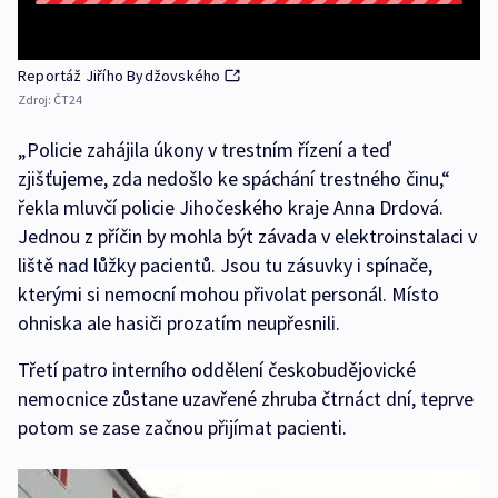
Reportáž Jiřího Bydžovského
Zdroj:
ČT24
„Policie zahájila úkony v trestním řízení a teď
zjišťujeme, zda nedošlo ke spáchání trestného činu,“
řekla mluvčí policie Jihočeského kraje Anna Drdová.
Jednou z příčin by mohla být závada v elektroinstalaci v
liště nad lůžky pacientů. Jsou tu zásuvky i spínače,
kterými si nemocní mohou přivolat personál. Místo
ohniska ale hasiči prozatím neupřesnili.
Třetí patro interního oddělení českobudějovické
nemocnice zůstane uzavřené zhruba čtrnáct dní, teprve
potom se zase začnou přijímat pacienti.