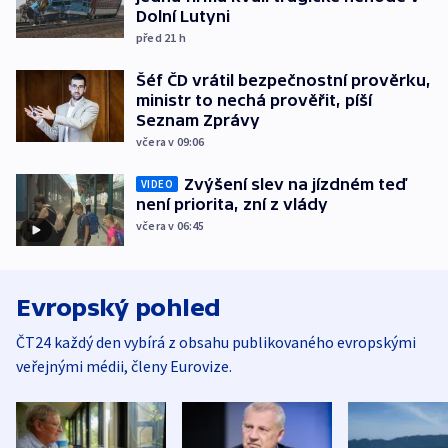
Dolní Lutyni
před 21
h
Šéf ČD vrátil bezpečnostní prověrku,
ministr to nechá prověřit, píší
Seznam Zprávy
včera v 09:06
Zvýšení slev na jízdném teď
VIDEO
není priorita, zní z vlády
včera v 06:45
Evropský pohled
ČT24 každý den vybírá z obsahu publikovaného evropskými
veřejnými médii, členy Eurovize.