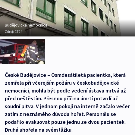
Budějovická nemocnice
Zdroj:
ČT24
České Budějovice – Osmdesátiletá pacientka, která
zemřela při včerejším požáru v českobudějovické
nemocnici, mohla být podle vedení ústavu mrtvá už
před neštěstím. Přesnou příčinu úmrtí potvrdí až
soudní pitva. V jednom pokoji na interně začalo večer
zatím z neznámého důvodu hořet. Personálu se
podařilo evakuovat pouze jednu ze dvou pacientek.
Druhá uhořela na svém lůžku.