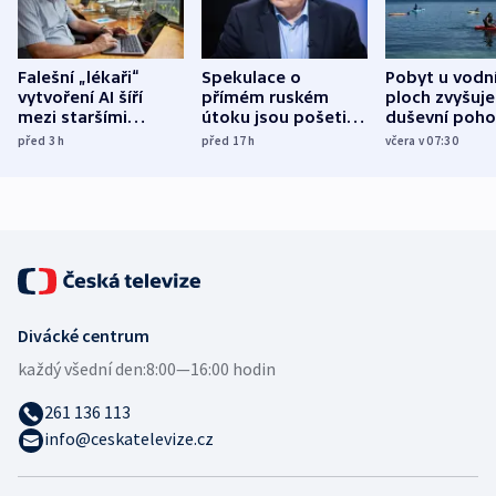
Falešní „lékaři“
Spekulace o
Pobyt u vodn
vytvoření AI šíří
přímém ruském
ploch zvyšuje
mezi staršími
útoku jsou pošetilé,
duševní poho
Poláky nebezpečné
míní estonský
ukázala
před 3
h
před 17
h
včera v 07:30
zdravotní rady
bezpečnostní
mezinárodní 
expert
Divácké centrum
každý všední den:
8:00—16:00 hodin
261 136 113
info@ceskatelevize.cz