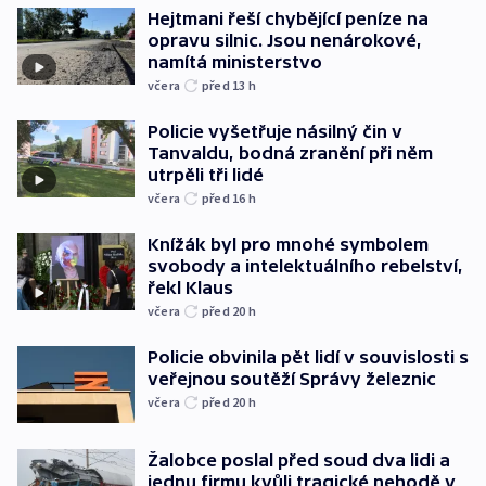
Hejtmani řeší chybějící peníze na
opravu silnic. Jsou nenárokové,
namítá ministerstvo
včera
před 13
h
Policie vyšetřuje násilný čin v
Tanvaldu, bodná zranění při něm
utrpěli tři lidé
včera
před 16
h
Knížák byl pro mnohé symbolem
svobody a intelektuálního rebelství,
řekl Klaus
včera
před 20
h
Policie obvinila pět lidí v souvislosti s
veřejnou soutěží Správy železnic
včera
před 20
h
Žalobce poslal před soud dva lidi a
jednu firmu kvůli tragické nehodě v