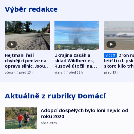
Výběr redakce
Hejtmani řeší
Ukrajina zasáhla
Dron n
VIDEO
chybějící peníze na
sklad Wildberries,
letišti u Lips
opravu silnic. Jsou
Rusové útočili na
skoro kilo trh
nenárokové, namítá
trh, hasiče či
indicie ukazuj
včera
před 13
h
včera
před 13
h
před 13
h
ministerstvo
stadion
Rusko
Aktuálně z rubriky
Domácí
Adopcí dospělých bylo loni nejvíc od
roku 2020
před 29
m