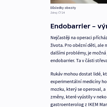
Důsledky obezity
Zdroj:
ČT24
Endobarrier – vý
Nejčastěji na operaci přích
života. Pro obézní děti, ale n
dalšími problémy, je možná j
endobarrier. Ta v části střev
Rukáv mohou dostat lidé, kteř
experimentální medicíny ho 
mozku, který se operoval, a
změny, které vyústily v nekon
gastroenterolog z IKEM Mar