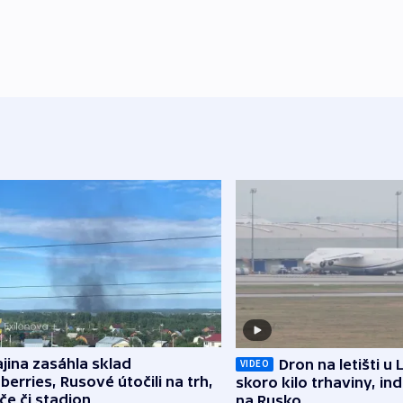
jina zasáhla sklad
Dron na letišti u 
VIDEO
berries, Rusové útočili na trh,
skoro kilo trhaviny, ind
če či stadion
na Rusko