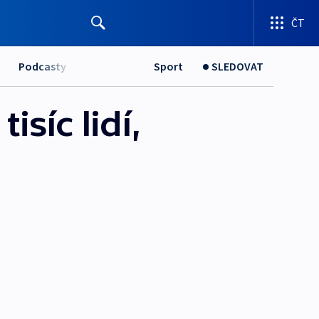
ČT
Podcasty
Sport
SLEDOVAT
síc lidí,