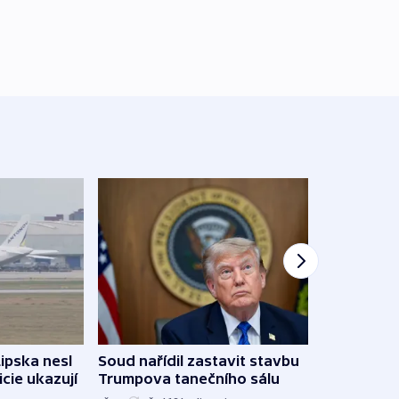
Lipska nesl
Soud nařídil zastavit stavbu
Žido
icie ukazují
Trumpova tanečního sálu
břehu
kriti