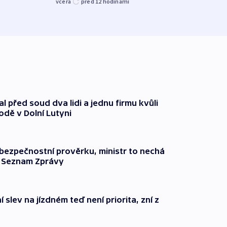
včera
před 12
hodinami
před 1
l před soud dva lidi a jednu firmu kvůli
odě v Dolní Lutyni
l bezpečnostní prověrku, ministr to nechá
ší Seznam Zprávy
 slev na jízdném teď není priorita, zní z