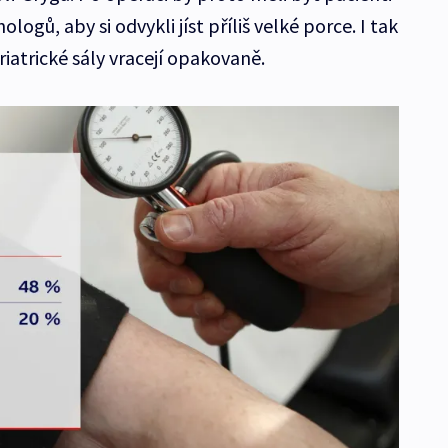
logů, aby si odvykli jíst příliš velké porce. I tak
riatrické sály vracejí opakovaně.