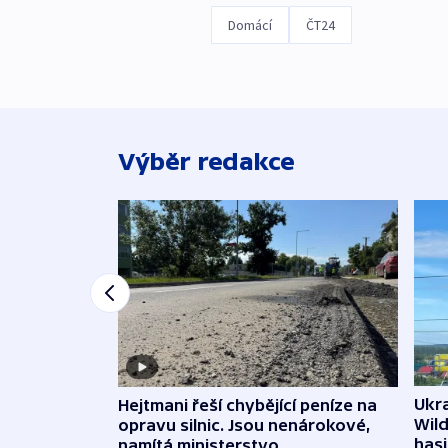
Domácí
ČT24
Výběr redakce
Ukra
Hejtmani řeší chybějící peníze na
Wild
opravu silnic. Jsou nenárokové,
hasi
namítá ministerstvo