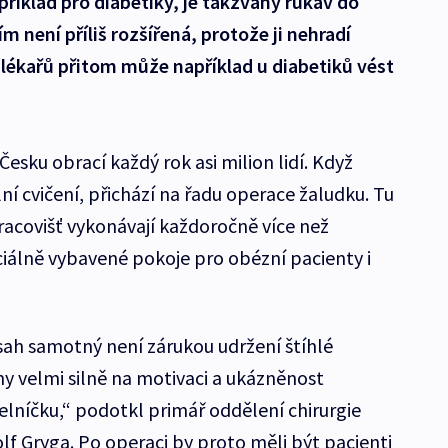
příklad pro diabetiky, je takzvaný rukáv do
m není příliš rozšířená, protože ji nehradí
 lékařů přitom může například u diabetiků vést
Česku obrací každý rok asi milion lidí. Když
ní cvičení, přichází na řadu operace žaludku. Tu
pracovišť vykonávají každoročně více než
ciálně vybavené pokoje pro obézní pacienty i
ásah samotný není zárukou udržení štíhlé
ány velmi silně na motivaci a ukázněnost
lníčku,“ podotkl primář oddělení chirurgie
f Gryga. Po operaci by proto měli být pacienti