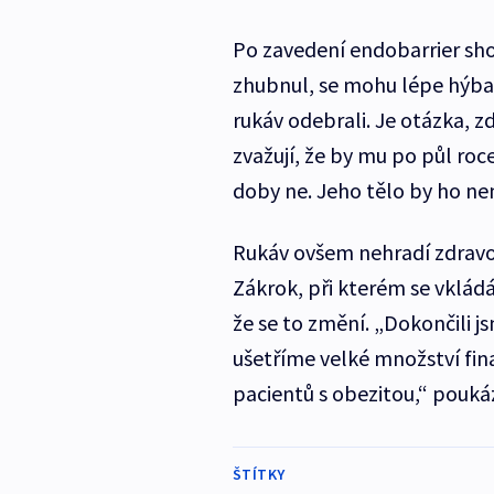
Po zavedení endobarrier sho
zhubnul, se mohu lépe hýbat
rukáv odebrali. Je otázka, z
zvažují, že by mu po půl roc
doby ne. Jeho tělo by ho ne
Rukáv ovšem nehradí zdravotn
Zákrok, při kterém se vkládá,
že se to změní. „Dokončili j
ušetříme velké množství fina
pacientů s obezitou,“ pouká
ŠTÍTKY