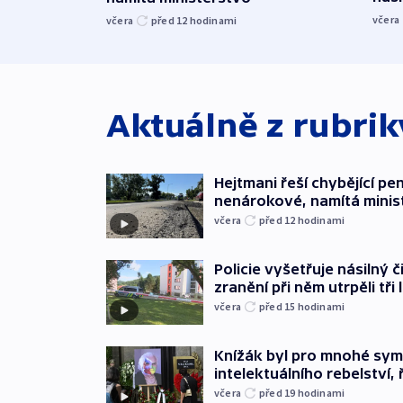
včera
včera
před 12
hodinami
Aktuálně z rubri
Hejtmani řeší chybějící pen
nenárokové, namítá minis
včera
před 12
hodinami
Policie vyšetřuje násilný 
zranění při něm utrpěli tři 
včera
před 15
hodinami
Knížák byl pro mnohé sy
intelektuálního rebelství, 
včera
před 19
hodinami