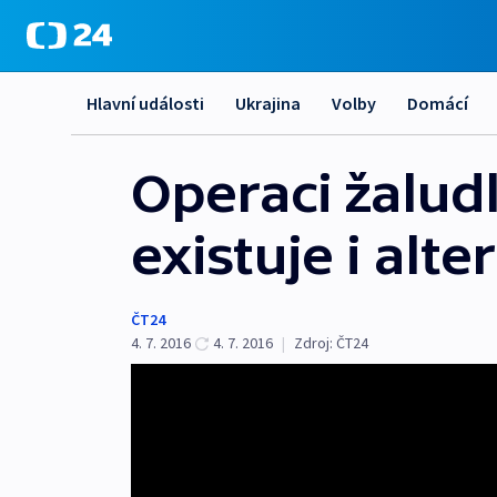
Hlavní události
Ukrajina
Volby
Domácí
Operaci žaludk
existuje i alte
ČT24
4. 7. 2016
4. 7. 2016
|
Zdroj:
ČT24