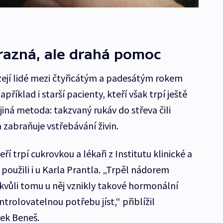
razná, ale drahá pomoc
ázejí lidé mezi čtyřicátým a padesátým rokem
apříklad i starší pacienty, kteří však trpí ještě
iná metoda: takzvaný rukáv do střeva čili
a zabraňuje vstřebávání živin.
í trpí cukrovkou a lékaři z Institutu klinické a
použili i u Karla Prantla. „Trpěl nádorem
 kvůli tomu u něj vznikly takové hormonální
trolovatelnou potřebu jíst,“ přiblížil
ek Beneš.