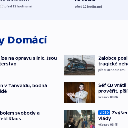
před 12
hodinami
před 12
hodinami
ky
Domácí
íze na opravu silnic. Jsou
Žalobce posla
terstvo
tragické neh
před 20
hodinami
Šéf ČD vráti
čin v Tanvaldu, bodná
prověřit, pí
lidé
včera v 09:06
Zvýšení
mbolem svobody a
VIDEO
vlády
řekl Klaus
včera v 06:45