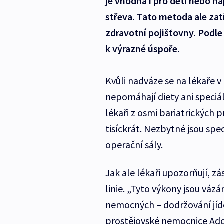
je vhodná i pro děti nebo na
střeva. Tato metoda ale zatí
zdravotní pojišťovny. Podle
k výrazné úspoře.
Kvůli nadváze se na lékaře v 
nepomáhají diety ani speciál
lékaři z osmi bariatrických 
tisíckrát. Nezbytné jsou spe
operační sály.
Jak ale lékaři upozorňují, z
linie. „Tyto výkony jsou váz
nemocných – dodržování jíde
prostějovské nemocnice Adol