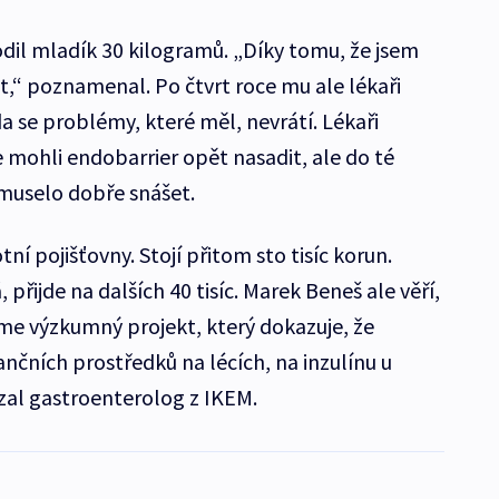
dil mladík 30 kilogramů. „Díky tomu, že jsem
,“ poznamenal. Po čtvrt roce mu ale lékaři
da se problémy, které měl, nevrátí. Lékaři
e mohli endobarrier opět nasadit, ale do té
muselo dobře snášet.
í pojišťovny. Stojí přitom sto tisíc korun.
 přijde na dalších 40 tisíc. Marek Beneš ale věří,
sme výzkumný projekt, který dokazuje, že
nčních prostředků na lécích, na inzulínu u
zal gastroenterolog z IKEM.