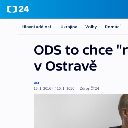
Hlavní události
Ukrajina
Volby
Domácí
ODS to chce "r
v Ostravě
asi
15. 1. 2016
15. 1. 2016
|
Zdroj:
ČT24