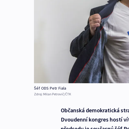
Šéf ODS Petr Fiala
Zdroj:
Milan Petrovič/ČTK
Občanská demokratická stran
Dvoudenní kongres hostí ví
předsedu je současný šéf Pet