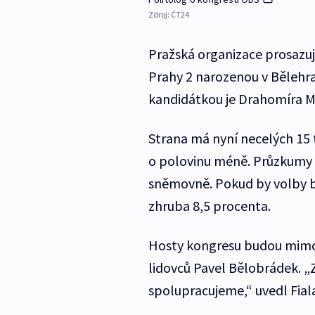
Zdroj:
ČT24
Pražská organizace prosazuj
Prahy 2 narozenou v Bělehra
kandidátkou je Drahomíra M
Strana má nyní necelých 15 t
o polovinu méně. Průzkumy pr
sněmovně. Pokud by volby b
zhruba 8,5 procenta.
Hosty kongresu budou mimo 
lidovců Pavel Bělobrádek. „
spolupracujeme,“ uvedl Fial