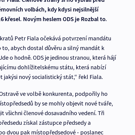
movních volbách, kdy kdysi nejsilnější
 16 křesel. Novým heslem ODS je Rozbal to.
ratů Petr Fiala očekává potvrzení mandátu
o to, abych dostal důvěru a silný mandát k
 Jde o hodně. ODS je jedinou stranou, která hájí
jícímu dohlížitelskému státu, která nabízí
akýsi nový socialistický stát,“ řekl Fiala.
Ostravě ve volbě konkurenta, podpořily ho
ístopředsedů by se mohly objevit nové tváře,
it všichni členové dosavadního vedení. Tři
ředsedu získal zástupce předsedy a
 po dvou pak místopředsedové - poslanec