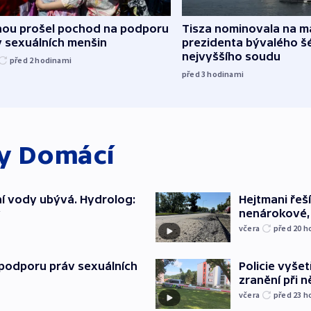
hou prošel pochod na podporu
Tisza nominovala na 
v sexuálních menšin
prezidenta bývalého š
nejvyššího soudu
před 2
hodinami
před 3
hodinami
ky
Domácí
í vody ubývá. Hydrolog:
Hejtmani řeší
y
nenárokové, 
včera
před 20
h
podporu práv sexuálních
Policie vyšet
zranění při ně
včera
před 23
h