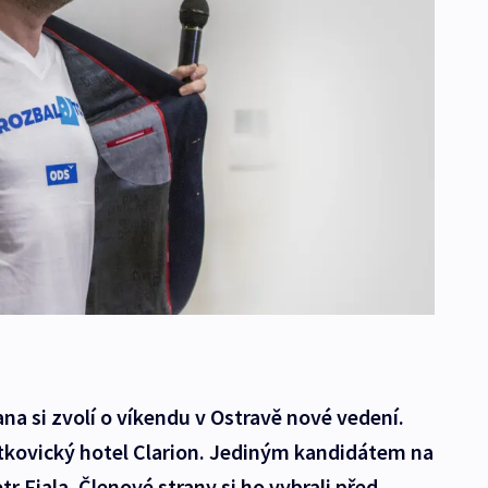
a si zvolí o víkendu v Ostravě nové vedení.
tkovický hotel Clarion. Jediným kandidátem na
r Fiala. Členové strany si ho vybrali před