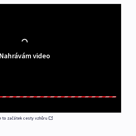
Nahrávám video
 to začátek cesty vzhůru