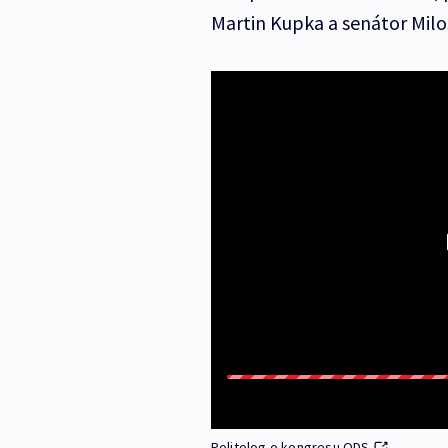
Martin Kupka a senátor Miloš
Politolog o kongresu ODS