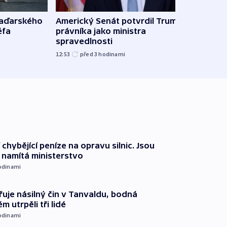
maďarského
Americký Senát potvrdil Trumpova
Ruský
éfa
právníka jako ministra
čtyři 
spravedlnosti
08:20
12:53
před 3
hodinami
 chybějící peníze na opravu silnic. Jsou
namítá ministerstvo
odinami
řuje násilný čin v Tanvaldu, bodná
m utrpěli tři lidé
odinami