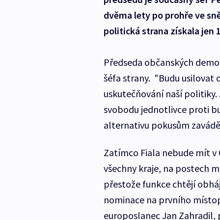
dvěma lety po prohře ve sně
politická strana získala jen
Předseda občanských demok
šéfa strany. "Budu usilovat 
uskutečňování naší politiky.
svobodu jednotlivce proti bu
alternativu pokusům zavádět j
Zatímco Fiala nebude mít v 
všechny kraje, na postech m
přestože funkce chtějí obháj
nominace na prvního místop
europoslanec Jan Zahradil,