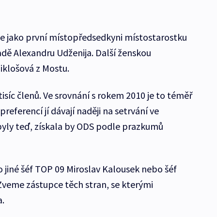
e jako první místopředsedkyni místostarostku
dě Alexandru Udženija. Další ženskou
iklošová z Mostu.
isíc členů. Ve srovnání s rokem 2010 je to téměř
eferencí jí dávají naději na setrvání ve
yly teď, získala by ODS podle prazkumů
jiné šéf TOP 09 Miroslav Kalousek nebo šéf
Zveme zástupce těch stran, se kterými
a.