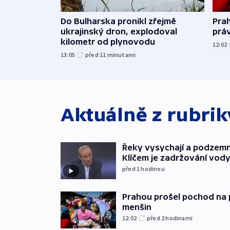
Do Bulharska pronikl zřejmě
Pra
ukrajinský dron, explodoval
prá
kilometr od plynovodu
12:02
13:05
před 11
minutami
Aktuálně z rubri
Řeky vysychají a podzemn
Klíčem je zadržování vod
před 1
hodinou
Prahou prošel pochod na 
menšin
12:02
před 2
hodinami