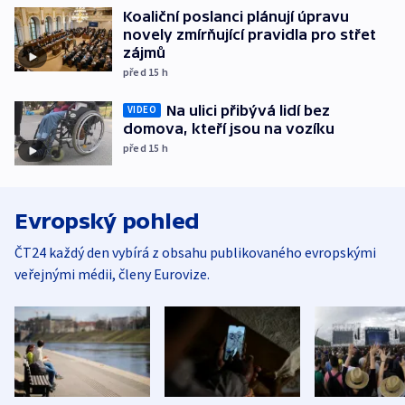
Koaliční poslanci plánují úpravu
novely zmírňující pravidla pro střet
zájmů
před 15
h
Na ulici přibývá lidí bez
VIDEO
domova, kteří jsou na vozíku
před 15
h
Evropský pohled
ČT24 každý den vybírá z obsahu publikovaného evropskými
veřejnými médii, členy Eurovize.