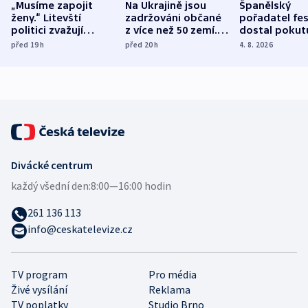
„Musíme zapojit
Na Ukrajině jsou
Španělský
ženy.“ Litevští
zadržováni občané
pořadatel fes
politici zvažují
z více než 50 zemí.
dostal pokut
dohodu o
Bojovali na straně
nekalé prakti
před 19
h
před 20
h
4. 8. 2026
demografii
Ruska
Divácké centrum
každý všední den:
8:00—16:00 hodin
261 136 113
info@ceskatelevize.cz
TV program
Pro média
Živé vysílání
Reklama
TV poplatky
Studio Brno