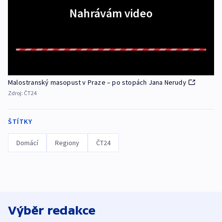
Nahrávám video
Malostranský masopust v Praze – po stopách Jana Nerudy
Zdroj:
ČT24
ŠTÍTKY
Domácí
Regiony
ČT24
Výběr redakce