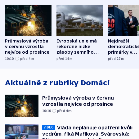
Průmyslová výroba
Evropská unie má
Nejdražší
v červnu vzrostla
rekordně nízké
demokratick
nejvíce od prosince
zásoby zemního
primárky v
plynu
Michiganu st
10:10
před 4
m
před 14
m
před 27
m
rozdělily. Kvůl
podpoře Izra
Aktuálně z rubriky
Domácí
Průmyslová výroba v červnu
vzrostla nejvíce od prosince
10:10
před 4
m
Vláda neplánuje opatření kvůli
VIDEO
vedrům, říká Maříková. Svárovská: