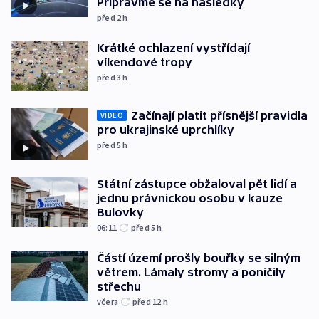
Připravme se na následky
před 2
h
Krátké ochlazení vystřídají
víkendové tropy
před 3
h
Začínají platit přísnější pravidla
VIDEO
pro ukrajinské uprchlíky
před 5
h
Státní zástupce obžaloval pět lidí a
jednu právnickou osobu v kauze
Bulovky
06:11
před 5
h
Částí území prošly bouřky se silným
větrem. Lámaly stromy a poničily
střechu
včera
před 12
h