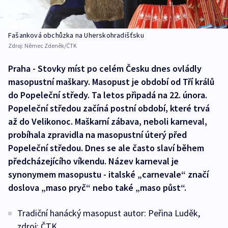
Fašanková obchůzka na Uherskohradišťsku
Zdroj:
Němec Zdeněk/ČTK
Praha - Stovky míst po celém Česku dnes ovládly
masopustní maškary. Masopust je období od Tří králů
do Popeleční středy. Ta letos připadá na 22. února.
Popeleční středou začíná postní období, které trvá
až do Velikonoc. Maškarní zábava, neboli karneval,
probíhala zpravidla na masopustní úterý před
Popeleční středou. Dnes se ale často slaví během
předcházejícího víkendu. Název karneval je
synonymem masopustu - italské „carnevale“ značí
doslova „maso pryč“ nebo také „maso půst“.
Tradiční hanácký masopust autor: Peřina Luděk,
zdroj: ČTK