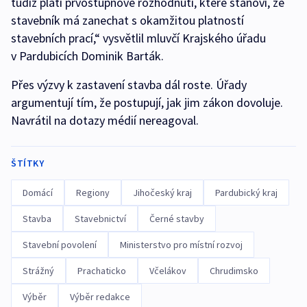
tudíž platí prvostupňové rozhodnutí, které stanoví, že
stavebník má zanechat s okamžitou platností
stavebních prací,“ vysvětlil mluvčí Krajského úřadu
v Pardubicích Dominik Barták.
Přes výzvy k zastavení stavba dál roste. Úřady
argumentují tím, že postupují, jak jim zákon dovoluje.
Navrátil na dotazy médií nereagoval.
ŠTÍTKY
Domácí
Regiony
Jihočeský kraj
Pardubický kraj
Stavba
Stavebnictví
Černé stavby
Stavební povolení
Ministerstvo pro místní rozvoj
Strážný
Prachaticko
Včelákov
Chrudimsko
Výběr
Výběr redakce