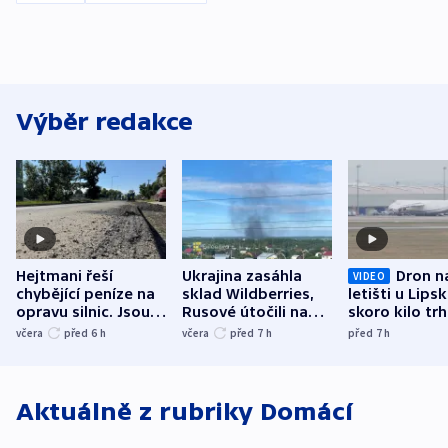
Výběr redakce
Hejtmani řeší
Ukrajina zasáhla
Dron n
VIDEO
chybějící peníze na
sklad Wildberries,
letišti u Lips
opravu silnic. Jsou
Rusové útočili na
skoro kilo trh
nenárokové, namítá
trh, hasiče či
indicie ukazuj
včera
před 6
h
včera
před 7
h
před 7
h
ministerstvo
stadion
Rusko
Aktuálně z rubriky
Domácí