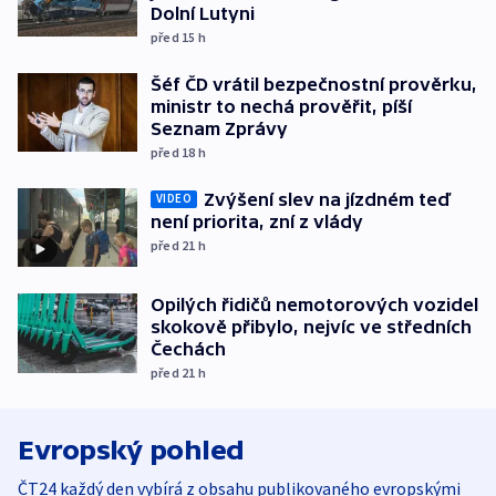
Dolní Lutyni
před 15
h
Šéf ČD vrátil bezpečnostní prověrku,
ministr to nechá prověřit, píší
Seznam Zprávy
před 18
h
Zvýšení slev na jízdném teď
VIDEO
není priorita, zní z vlády
před 21
h
Opilých řidičů nemotorových vozidel
skokově přibylo, nejvíc ve středních
Čechách
před 21
h
Evropský pohled
ČT24 každý den vybírá z obsahu publikovaného evropskými