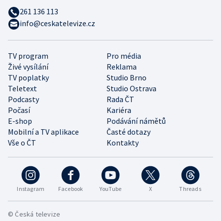
261 136 113
info@ceskatelevize.cz
TV program
Pro média
Živé vysílání
Reklama
TV poplatky
Studio Brno
Teletext
Studio Ostrava
Podcasty
Rada ČT
Počasí
Kariéra
E-shop
Podávání námětů
Mobilní a TV aplikace
Časté dotazy
Vše o ČT
Kontakty
Instagram
Facebook
YouTube
X
Threads
© Česká televize