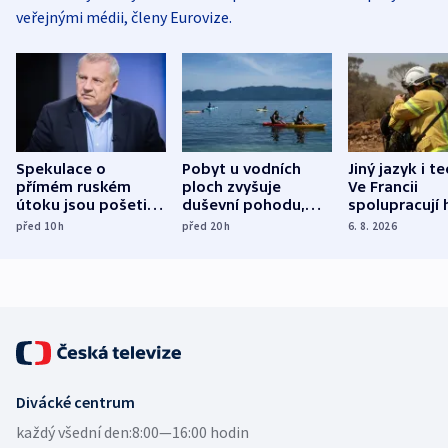
veřejnými médii, členy Eurovize.
Spekulace o
Pobyt u vodních
Jiný jazyk i t
přímém ruském
ploch zvyšuje
Ve Francii
útoku jsou pošetilé,
duševní pohodu,
spolupracují h
míní estonský
ukázala
různých zemí
před 10
h
před 20
h
6. 8. 2026
bezpečnostní
mezinárodní studie
expert
Divácké centrum
každý všední den:
8:00—16:00 hodin