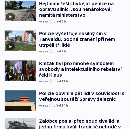
Hejtmani řeší chybějící peníze na
opravu silnic. Jsou nenárokové,
namítá ministerstvo
včera
před 6
h
Policie vyšetřuje násilný čin v
Tanvaldu, bodná zranění při něm
utrpěli tři lidé
včera
před 9
h
Knížák byl pro mnohé symbolem
svobody a intelektuálního rebelství,
řekl Klaus
včera
před 13
h
Policie obvinila pět lidí v souvislosti s
veřejnou soutěží Správy železnic
včera
před 14
h
Žalobce poslal před soud dva lidi a
jednu firmu kvůli tragické nehodě v