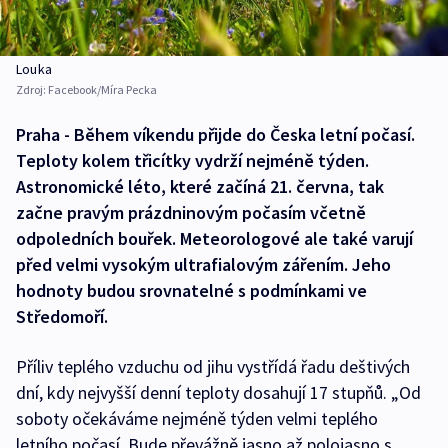
Louka
Zdroj:
Facebook/Míra Pecka
Praha - Během víkendu přijde do Česka letní počasí.
Teploty kolem třicítky vydrží nejméně týden.
Astronomické léto, které začíná 21. června, tak
začne pravým prázdninovým počasím včetně
odpoledních bouřek. Meteorologové ale také varují
před velmi vysokým ultrafialovým zářením. Jeho
hodnoty budou srovnatelné s podmínkami ve
Středomoří.
Příliv teplého vzduchu od jihu vystřídá řadu deštivých
dní, kdy nejvyšší denní teploty dosahují 17 stupňů. „Od
soboty očekáváme nejméně týden velmi teplého
letního počasí. Bude převážně jasno až polojasno s