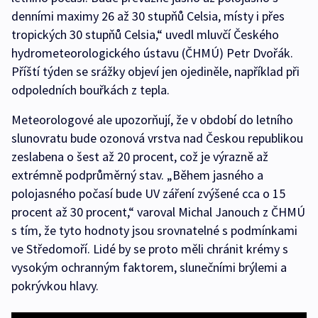
denními maximy 26 až 30 stupňů Celsia, místy i přes
tropických 30 stupňů Celsia,“ uvedl mluvčí Českého
hydrometeorologického ústavu (ČHMÚ) Petr Dvořák.
Příští týden se srážky objeví jen ojediněle, například při
odpoledních bouřkách z tepla.
Meteorologové ale upozorňují, že v období do letního
slunovratu bude ozonová vrstva nad Českou republikou
zeslabena o šest až 20 procent, což je výrazně až
extrémně podprůměrný stav. „Během jasného a
polojasného počasí bude UV záření zvýšené cca o 15
procent až 30 procent,“ varoval Michal Janouch z ČHMÚ
s tím, že tyto hodnoty jsou srovnatelné s podmínkami
ve Středomoří. Lidé by se proto měli chránit krémy s
vysokým ochranným faktorem, slunečními brýlemi a
pokrývkou hlavy.