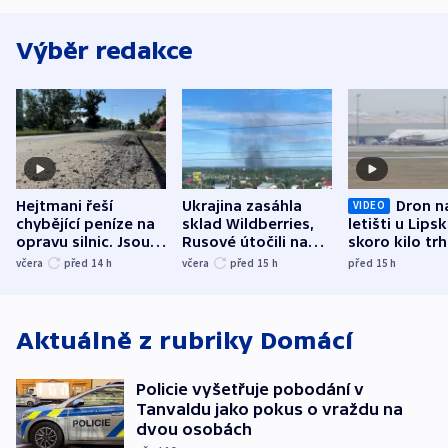
Výběr redakce
Hejtmani řeší
Ukrajina zasáhla
Dron n
VIDEO
chybějící peníze na
sklad Wildberries,
letišti u Lips
opravu silnic. Jsou
Rusové útočili na
skoro kilo trh
nenárokové, namítá
trh, hasiče či
indicie ukazuj
včera
před 14
h
včera
před 15
h
před 15
h
ministerstvo
stadion
Rusko
Aktuálně z rubriky
Domácí
Policie vyšetřuje pobodání v
Tanvaldu jako pokus o vraždu na
dvou osobách