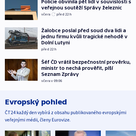
Policie obvinila pět lidí v souvislosti s
veřejnou soutěží Správy železnic
včera
před 22
h
Žalobce poslal před soud dva lidi a
jednu firmu kvůli tragické nehodě v
Dolní Lutyni
před 22
h
Šéf ČD vrátil bezpečnostní prověrku,
ministr to nechá prověřit, píší
Seznam Zprávy
včera v 09:06
Evropský pohled
ČT24 každý den vybírá z obsahu publikovaného evropskými
veřejnými médii, členy Eurovize.