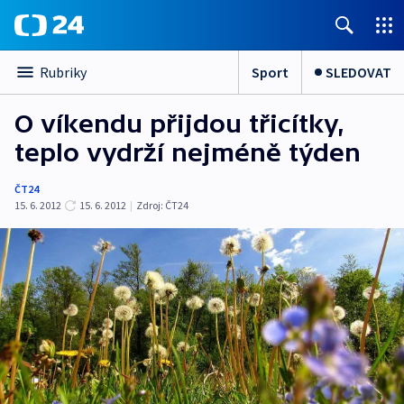
Sport
SLEDOVAT
Rubriky
O víkendu přijdou třicítky,
teplo vydrží nejméně týden
ČT24
15. 6. 2012
15. 6. 2012
|
Zdroj:
ČT24