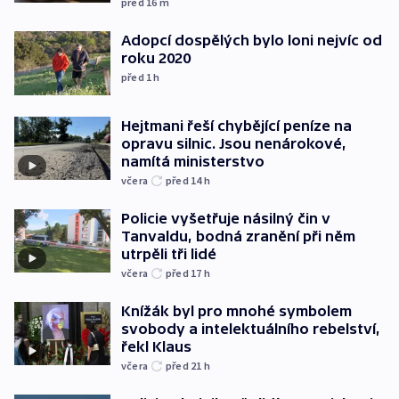
před 16
m
Adopcí dospělých bylo loni nejvíc od
roku 2020
před 1
h
Hejtmani řeší chybějící peníze na
opravu silnic. Jsou nenárokové,
namítá ministerstvo
včera
před 14
h
Policie vyšetřuje násilný čin v
Tanvaldu, bodná zranění při něm
utrpěli tři lidé
včera
před 17
h
Knížák byl pro mnohé symbolem
svobody a intelektuálního rebelství,
řekl Klaus
včera
před 21
h