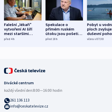
Falešní „lékaři“
Spekulace o
Pobyt u vodn
vytvoření AI šíří
přímém ruském
ploch zvyšuje
mezi staršími
útoku jsou pošetilé,
duševní poho
Poláky nebezpečné
míní estonský
ukázala
před 4
h
před 18
h
včera v 07:30
zdravotní rady
bezpečnostní
mezinárodní 
expert
Divácké centrum
každý všední den:
8:00—16:00 hodin
261 136 113
info@ceskatelevize.cz