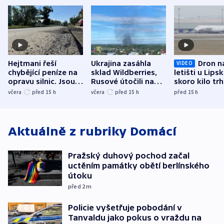
Hejtmani řeší
Ukrajina zasáhla
Dron n
VIDEO
chybějící peníze na
sklad Wildberries,
letišti u Lips
opravu silnic. Jsou
Rusové útočili na
skoro kilo trh
nenárokové, namítá
trh, hasiče či
indicie ukazuj
včera
před 15
h
včera
před 15
h
před 15
h
ministerstvo
stadion
Rusko
Aktuálně z rubriky
Domácí
Pražský duhový pochod začal
uctěním památky obětí berlínského
útoku
před 2
m
Policie vyšetřuje pobodání v
Tanvaldu jako pokus o vraždu na