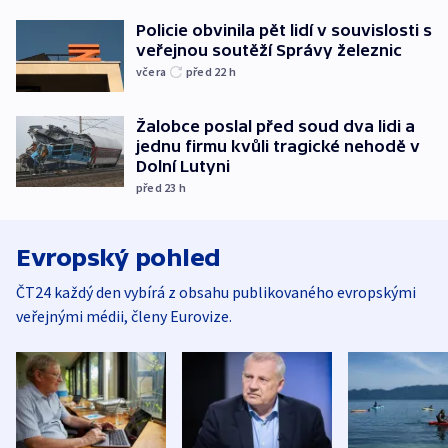
Policie obvinila pět lidí v souvislosti s
veřejnou soutěží Správy železnic
včera
před 22
h
Žalobce poslal před soud dva lidi a
jednu firmu kvůli tragické nehodě v
Dolní Lutyni
před 23
h
Evropský pohled
ČT24 každý den vybírá z obsahu publikovaného evropskými
veřejnými médii, členy Eurovize.