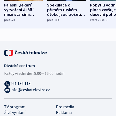
Falešní „lékaři“
Spekulace o
Pobyt u vodn
vytvoření AI šíří
přímém ruském
ploch zvyšuje
mezi staršími
útoku jsou pošetilé,
duševní poho
Poláky nebezpečné
míní estonský
ukázala
před 5
h
před 18
h
včera v 07:30
zdravotní rady
bezpečnostní
mezinárodní 
expert
Divácké centrum
každý všední den:
8:00—16:00 hodin
261 136 113
info@ceskatelevize.cz
TV program
Pro média
Živé vysílání
Reklama