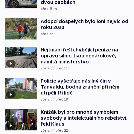
dvou osobách
před 43
m
Adopcí dospělých bylo loni nejvíc od
roku 2020
před 2
h
Hejtmani řeší chybějící peníze na
opravu silnic. Jsou nenárokové,
namítá ministerstvo
včera
před 15
h
Policie vyšetřuje násilný čin v
Tanvaldu, bodná zranění při něm
utrpěli tři lidé
včera
před 18
h
Knížák byl pro mnohé symbolem
svobody a intelektuálního rebelství,
řekl Klaus
včera
před 22
h