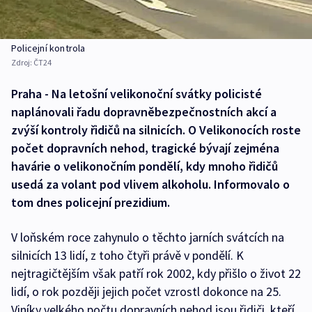
Policejní kontrola
Zdroj:
ČT24
Praha - Na letošní velikonoční svátky policisté
naplánovali řadu dopravněbezpečnostních akcí a
zvýší kontroly řidičů na silnicích. O Velikonocích roste
počet dopravních nehod, tragické bývají zejména
havárie o velikonočním pondělí, kdy mnoho řidičů
usedá za volant pod vlivem alkoholu. Informovalo o
tom dnes policejní prezidium.
V loňském roce zahynulo o těchto jarních svátcích na
silnicích 13 lidí, z toho čtyři právě v pondělí. K
nejtragičtějším však patří rok 2002, kdy přišlo o život 22
lidí, o rok později jejich počet vzrostl dokonce na 25.
Viníky velkého počtu dopravních nehod jsou řidiči, kteří