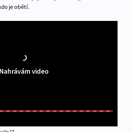
do je obětí.
Nahrávám video
silím