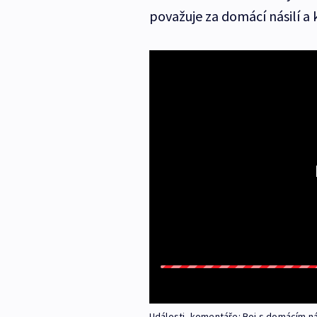
považuje za domácí násilí a k
Události, komentáře: Boj s domácím ná