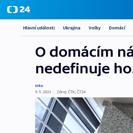
Hlavní události
Ukrajina
Volby
Domácí
O domácím nási
nedefinuje ho
mko
9. 5. 2023
|
Zdroj:
ČTK
,
ČT24