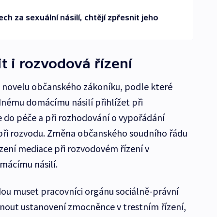
ch za sexuální násilí, chtějí zpřesnit jeho
t i rozvodová řízení
 novelu občanského zákoníku, podle které
nému domácímu násilí přihlížet při
e do péče a při rozhodování o vypořádání
při rozvodu. Změna občanského soudního řádu
zení mediace při rozvodovém řízení v
mácímu násilí.
dou muset pracovníci orgánu sociálně-právní
nout ustanovení zmocněnce v trestním řízení,