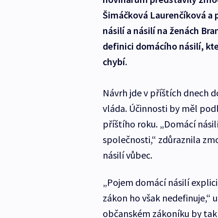
Šimáčková Laurenčíková a 
násilí a násilí na ženách B
definici domácího násilí, kt
chybí.
Návrh jde v příštích dnech 
vláda. Účinnosti by měl pod
příštího roku. „Domácí násilí
společnosti,“ zdůraznila zm
násilí vůbec.
„Pojem domácí násilí explic
zákon ho však nedefinuje,“ 
občanském zákoníku by tak 