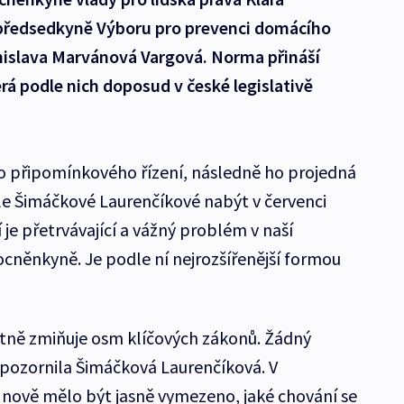
předsedkyně Výboru pro prevenci domácího
ranislava Marvánová Vargová. Norma přináší
erá podle nich doposud v české legislativě
do připomínkového řízení, následně ho projedná
le Šimáčkové Laurenčíkové nabýt v červenci
 je přetrvávající a vážný problém v naší
ocněnkyně. Je podle ní nejrozšířenější formou
itně zmiňuje osm klíčových zákonů. Žádný
upozornila Šimáčková Laurenčíková. V
nově mělo být jasně vymezeno, jaké chování se