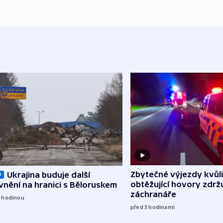
Zbytečné výjezdy kvůli
Ukrajina buduje další
O
obtěžující hovory zdržu
nění na hranici s Běloruskem
záchranáře
1
hodinou
před 3
hodinami