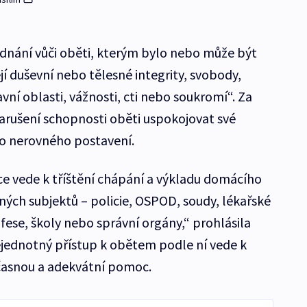
ednání vůči oběti, kterým bylo nebo může být
í duševní nebo tělesné integrity, svobody,
vní oblasti, vážnosti, cti nebo soukromí“. Za
narušení schopnosti oběti uspokojovat své
bo nerovného postavení.
nice vede k tříštění chápání a výkladu domácího
aných subjektů – policie, OSPOD, soudy, lékařské
fese, školy nebo správní orgány,“ prohlásila
jednotný přístup k obětem podle ní vede k
časnou a adekvátní pomoc.