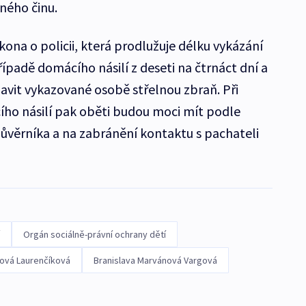
tného činu.
ona o policii, která prodlužuje délku vykázání
ípadě domácího násilí z deseti na čtrnáct dní a
bavit vykazované osobě střelnou zbraň. Při
ího násilí pak oběti budou moci mít podle
ůvěrníka a na zabránění kontaktu s pachateli
Orgán sociálně-právní ochrany dětí
ová Laurenčíková
Branislava Marvánová Vargová