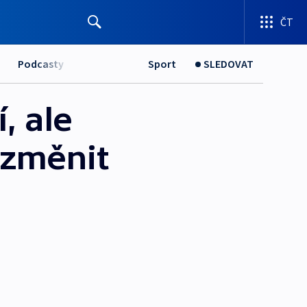
ČT
Podcasty
Sport
SLEDOVAT
, ale
 změnit