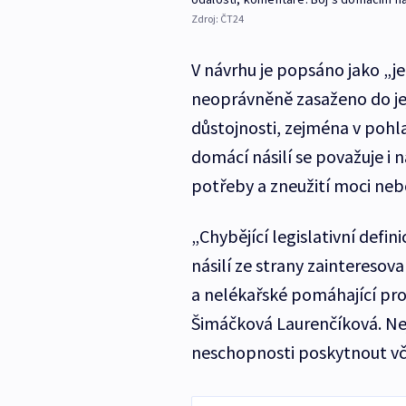
Zdroj:
ČT24
V návrhu je popsáno jako „j
neoprávněně zasaženo do jej
důstojnosti, zejména v pohla
domácí násilí se považuje i 
potřeby a zneužití moci ne
„Chybějící legislativní defi
násilí ze strany zainteresov
a nelékařské pomáhající pro
Šimáčková Laurenčíková. Ne
neschopnosti poskytnout v