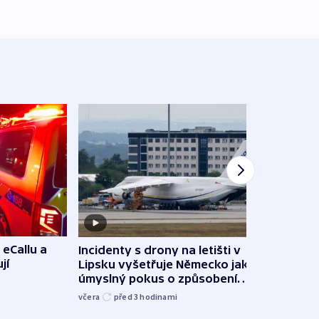
 eCallu a
Incidenty s drony na letišti v
Klima
jí
Lipsku vyšetřuje Německo jako
podn
úmyslný pokus o způsobení
i sví
exploze
včera
před 3
hodinami
včera