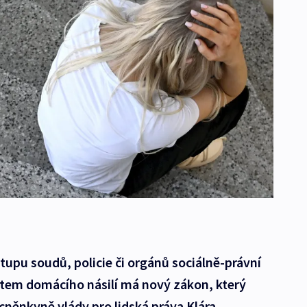
upu soudů, policie či orgánů sociálně-právní
tem domácího násilí má nový zákon, který
něnkyně vlády pro lidská práva Klára