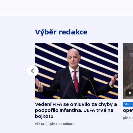
Výběr redakce
Vedení FIFA se omluvilo za chyby a
VIDE
podpořilo Infantina. UEFA trvá na
opev
bojkotu
před 
včera
před 1
hodinou