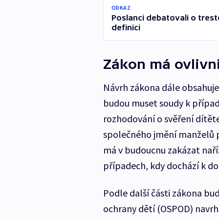
ODKAZ
Poslanci debatovali o treste
definici
Zákon má ovlivni
Návrh zákona dále obsahuje
budou muset soudy k případ
rozhodování o svěření dítět
společného jmění manželů 
má v budoucnu zakázat naří
případech, kdy dochází k do
Podle další části zákona bu
ochrany dětí (OSPOD) navrh