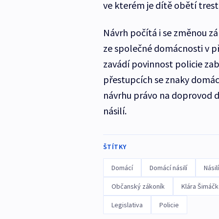
ve kterém je dítě obětí tres
Návrh počítá i se změnou zák
ze společné domácnosti v př
zavádí povinnost policie za
přestupcích se znaky domác
návrhu právo na doprovod d
násilí.
ŠTÍTKY
Domácí
Domácí násilí
Násilí
Občanský zákoník
Klára Šimáčk
Legislativa
Policie