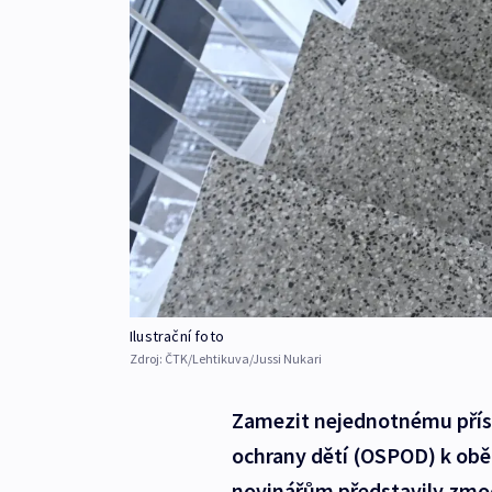
Ilustrační foto
Zdroj:
ČTK/Lehtikuva/Jussi Nukari
Zamezit nejednotnému příst
ochrany dětí (OSPOD) k obě
novinářům představily zmoc