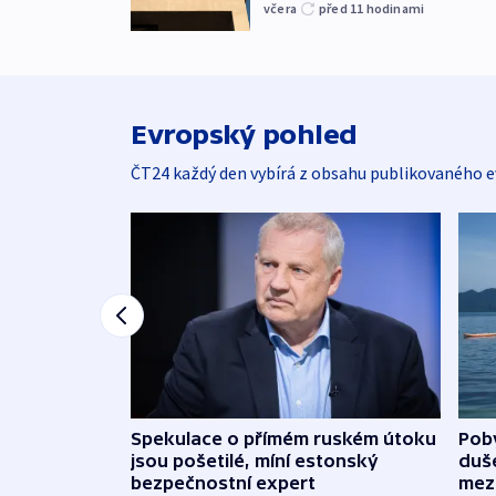
včera
před 11
hodinami
Evropský pohled
ČT24 každý den vybírá z obsahu publikovaného e
Spekulace o přímém ruském útoku
Poby
jsou pošetilé, míní estonský
duš
bezpečnostní expert
mez