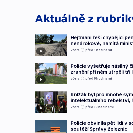
Aktuálně z rubri
Hejtmani řeší chybějící pen
nenárokové, namítá minis
včera
před 3
hodinami
Policie vyšetřuje násilný 
zranění při něm utrpěli tři 
včera
před 6
hodinami
Knížák byl pro mnohé sy
intelektuálního rebelství, 
včera
před 10
hodinami
Policie obvinila pět lidí v 
soutěží Správy železnic