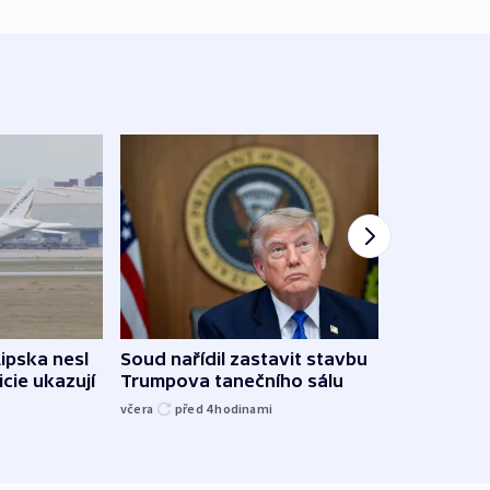
Lipska nesl
Soud nařídil zastavit stavbu
Žido
icie ukazují
Trumpova tanečního sálu
břehu
kriti
včera
před 4
hodinami
před 4