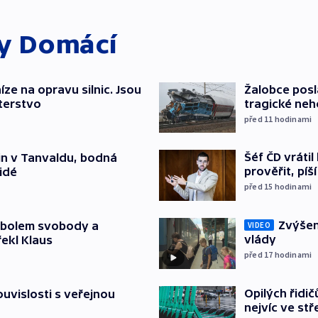
ky
Domácí
íze na opravu silnic. Jsou
Žalobce posla
terstvo
tragické neh
před 11
hodinami
Šéf ČD vráti
čin v Tanvaldu, bodná
prověřit, pí
lidé
před 15
hodinami
Zvýšení
mbolem svobody a
VIDEO
vlády
řekl Klaus
před 17
hodinami
Opilých řidi
souvislosti s veřejnou
nejvíc ve st