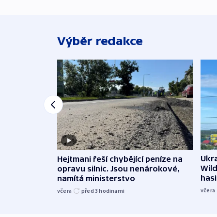
Výběr redakce
Ukra
Hejtmani řeší chybějící peníze na
Wild
opravu silnic. Jsou nenárokové,
hasi
namítá ministerstvo
včera
včera
před 3
hodinami