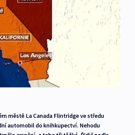
kém městě La Canada Flintridge ve středu
adní automobil do knihkupectví. Nehodu
trpělo zranění, z toho tři těžká. Řidič podle