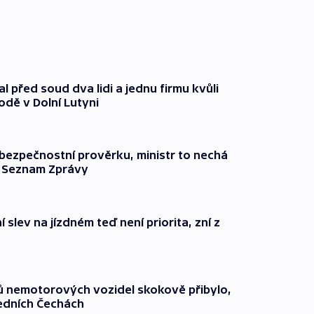
l před soud dva lidi a jednu firmu kvůli
odě v Dolní Lutyni
l bezpečnostní prověrku, ministr to nechá
ší Seznam Zprávy
 slev na jízdném teď není priorita, zní z
čů nemotorových vozidel skokově přibylo,
ředních Čechách