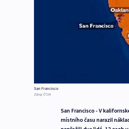
San Francisco
Zdroj:
ČT24
San Francisco - V kaliforns
místního času narazil nákl
nepřežili dva lidé, 12 osob u