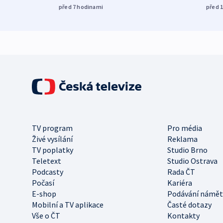
před 7
hodinami
před 
TV program
Pro média
Živé vysílání
Reklama
TV poplatky
Studio Brno
Teletext
Studio Ostrava
Podcasty
Rada ČT
Počasí
Kariéra
E-shop
Podávání námět
Mobilní a TV aplikace
Časté dotazy
Vše o ČT
Kontakty