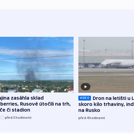
jina zasáhla sklad
Dron na letišti u 
VIDEO
berries, Rusové útočili na trh,
skoro kilo trhaviny, ind
če či stadion
na Rusko
před 3
hodinami
před 4
hodinami