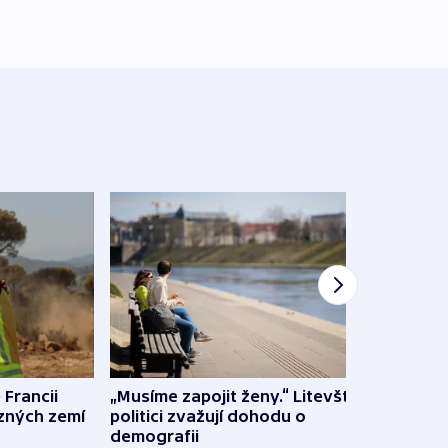
 Francii
„Musíme zapojit ženy.“ Litevští
Na Uk
ůzných zemí
politici zvažují dohodu o
občan
demografii
na s