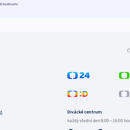
16
hodinami
Č
Divácké centrum
ů
každý všední den:
8:00—16:00 ho