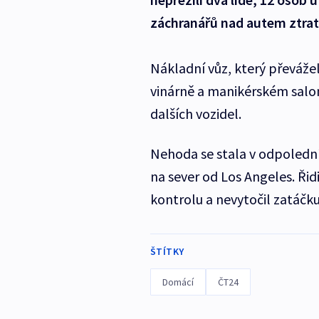
záchranářů nad autem ztrati
Nákladní vůz, který převážel
vinárně a manikérském salon
dalších vozidel.
Nehoda se stala v odpolední
na sever od Los Angeles. Řidi
kontrolu a nevytočil zatáčku
ŠTÍTKY
Domácí
ČT24