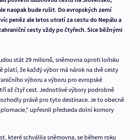
 ale naopak bude rušit. Do evropských zemí
jvíc peněz ale letos utratí za cestu do Nepálu a
 zahraniční cesty vždy po čtyřech. Sice běžnými
.
udou stát 29 milionů, sněmovna oproti loňsku
ě platí, že každý výbor má nárok na dvě cesty
hraničního výboru a výboru pro evropské
 tří až čtyř cest. Jednotlivé výbory podrobně
rozhodly právě pro tyto destinace. Je to obecně
plomacie,“ upřesnil předseda dolní komory
st, které schválila sněmovna, se během roku