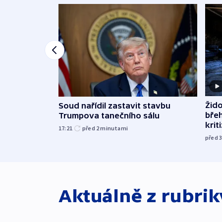
Žido
Soud nařídil zastavit stavbu
břeh
Trumpova tanečního sálu
krit
17:21
před 2
minutami
před 
Aktuálně z rubri