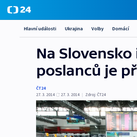
Hlavní události
Ukrajina
Volby
Domácí
Na Slovensko 
poslanců je p
ČT24
27. 3. 2014
27. 3. 2014
|
Zdroj:
ČT24