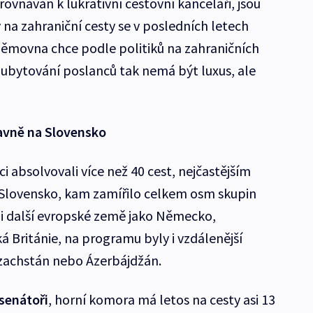
ovnáván k lukrativní cestovní kanceláři, jsou
 na zahraniční cesty se v posledních letech
 sněmovna chce podle politiků na zahraničních
ni ubytování poslanců tak nemá být luxus, ale
avně na Slovensko
i absolvovali více než 40 cest, nejčastějším
 Slovensko, kam zamířilo celkem osm skupin
 i další evropské země jako Německo,
 Británie, na programu byly i vzdálenější
azachstán nebo Ázerbájdžán.
 senátoři
, horní komora má letos na cesty asi 13