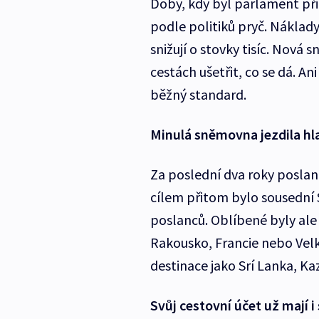
Doby, kdy byl parlament přir
podle politiků pryč. Náklady
snižují o stovky tisíc. Nová
cestách ušetřit, co se dá. A
běžný standard.
Minulá sněmovna jezdila hl
Za poslední dva roky poslanc
cílem přitom bylo sousední
poslanců. Oblíbené byly ale
Rakousko, Francie nebo Velká
destinace jako Srí Lanka, K
Svůj cestovní účet už mají i