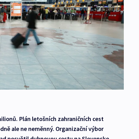
milionů. Plán letošních zahraničních cest
odně ale ne neměnný. Organizační výbor
ad posvětil dubnovou cestu na Slovensko,