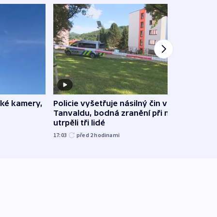
ské kamery,
Policie vyšetřuje násilný čin v
V bra
Tanvaldu, bodná zranění při něm
hoře
utrpěli tři lidé
14:22
17:03
před 2
hodinami