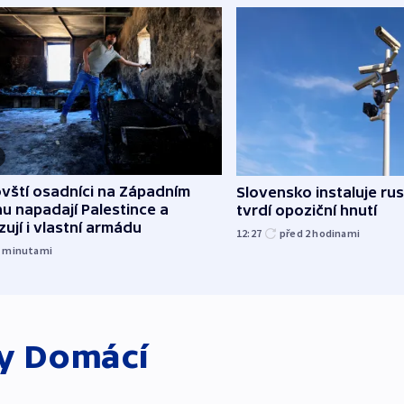
vští osadníci na Západním
Slovensko instaluje ru
u napadají Palestince a
tvrdí opoziční hnutí
izují i vlastní armádu
12:27
před 2
hodinami
3
minutami
ky
Domácí