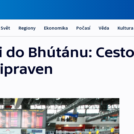
Svět
Regiony
Ekonomika
Počasí
Věda
Kultura
i do Bhútánu: Cesto
řipraven