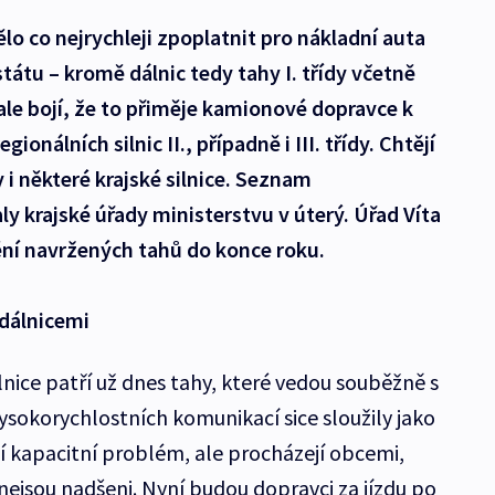
lo co nejrychleji zpoplatnit pro nákladní auta
státu – kromě dálnic tedy tahy I. třídy včetně
e ale bojí, že to přiměje kamionové dopravce k
onálních silnic II., případně i III. třídy. Chtějí
 i některé krajské silnice. Seznam
ly krajské úřady ministerstvu v úterý. Úřad Víta
ní navržených tahů do konce roku.
dálnicemi
ilnice patří už dnes tahy, které vedou souběžně s
ysokorychlostních komunikací sice sloužily jako
jí kapacitní problém, ale procházejí obcemi,
nejsou nadšeni. Nyní budou dopravci za jízdu po