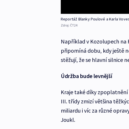
Reportáž Blanky Poulové a Karla Vov
Zdroj:
ČT24
Například v Kozolupech na P
připomíná dobu, kdy ještě n
stěžují, že se hlavní silnice 
Údržba bude levnější
Kraje také díky zpoplatnění s
III. třídy zmizí většina těžk
miliardu i víc za různé opra
Joukl.