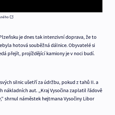
esného
lzeňsku je dnes tak intenzivní doprava, že to
ebyla hotová souběžná dálnice. Obyvatelé si
nedá přejít, projíždějící kamiony je v noci budí.
vých silnic ušetří za údržbu, pokud z tahů II. a
ých nákladních aut. „Kraj Vysočina zaplatil řádově
vy,“ shrnul náměstek hejtmana Vysočiny Libor