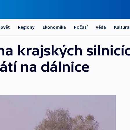
Svět
Regiony
Ekonomika
Počasí
Věda
Kultura
a krajských silnicí
átí na dálnice