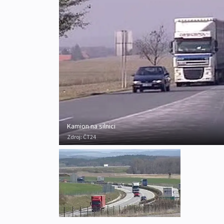
Kamion na silnici
Zdroj:
ČT24