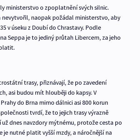
y ministerstvo o zpoplatnění svých silnic.
 nevytvořil, naopak požádal ministerstvo, aby
I/35 v úseku z Doubí do Chrastavy. Podle
 Seppa je to jediný průtah Libercem, za jeho
latit.
itrostátní trasy, přiznávají, že po zavedení
ch, asi budou mít hlouběji do kapsy. V
z Prahy do Brna mimo dálnici asi 800 korun
olečnosti tvrdí, že to jejich trasy výrazně
zdí už dnes navzdory mýtnému, protože cesta po
e je nutné platit vyšší mzdy, a náročnější na