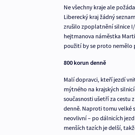
Ne všechny kraje ale požádal
Liberecký kraj žádný seznam
zrušilo zpoplatnění silnice 
hejtmanova náměstka Martina
použití by se proto nemělo p
800 korun denně
Malí dopravci, kteří jezdí vn
mýtného na krajských silnicí
současnosti ušetří za cestu 
denně. Naproti tomu velké sp
neovlivní – po dálnicích je
menších tazích je delší, takž