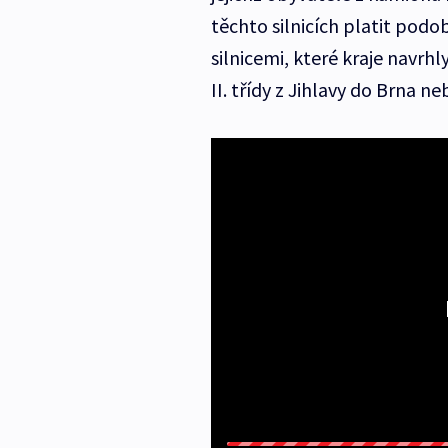
těchto silnicích platit podo
silnicemi, které kraje navrh
II. třídy z Jihlavy do Brna n