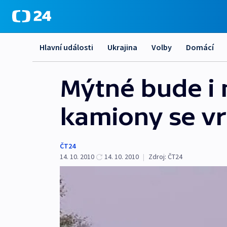
Hlavní události
Ukrajina
Volby
Domácí
Mýtné bude i n
kamiony se vr
ČT24
14. 10. 2010
14. 10. 2010
|
Zdroj:
ČT24