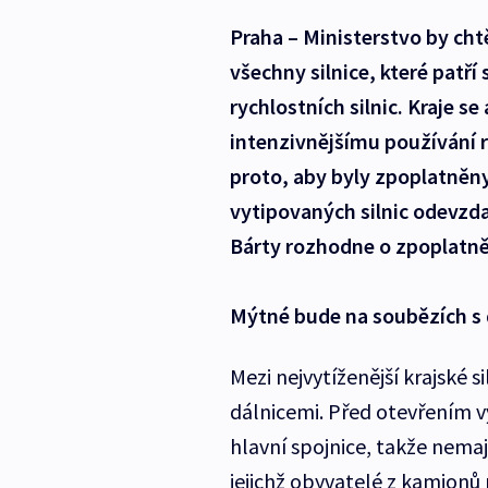
Praha – Ministerstvo by chtě
všechny silnice, které patří 
rychlostních silnic. Kraje s
intenzivnějšímu používání regi
proto, aby byly zpoplatněny
vytipovaných silnic odevzda
Bárty rozhodne o zpoplatně
Mýtné bude na soubězích s 
Mezi nejvytíženější krajské s
dálnicemi. Před otevřením v
hlavní spojnice, takže nema
jejichž obyvatelé z kamionů 