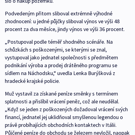
šlo o nákup pozemku.
Podvedeným přitom sliboval extrémně výhodné
zhodnocení: u jedné půjčky sliboval výnos ve výši 48
procent za dva měsíce, jindy výnos ve výši 36 procent.
„Postupoval podle téměř shodného scénáře. Na
schůzkách s poškozenými, se kterými se znal,
vystupoval jako jednatel společnosti s předmětem
podnikání výroba a prodej drátěného programu se
sídlem na Náchodsku,“ uvedla Lenka Burýšková z
hradecké krajské policie.
Muž vystavil za získané peníze směnky s termínem
splatnosti a přislíbil vrácení peněz, což ale neudělal.
„Když se jeden z poškozených dožadoval vrácení svých
financí, jednatel jej uklidňoval smyšlenou legendou o
právě probíhajících obchodních kontaktech v Itálii.
Půjčené peníze do obchodu se železem nevložil, naopak