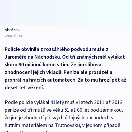
obrázek
Zdroj:
ČT24
Policie obvinila z rozsáhlého podvodu muže z
Jaroměře na Náchodsku. Od tří známých měl vylákat
skoro 90 milionů korun s tím, že jim sliboval
zhodnocení jejich vkladů. Peníze ale prosázel a
prohrál na hracích automatech. Za to mu hrozí pět až
deset let vězení.
Podle policie vylákal 41letý muž v letech 2011 až 2012
peníze od tří mužů ve věku 51 až 66 let pod záminkou,
že jim je zhodnotí při svých údajných obchodech s
hutním materiálem na Trutnovsku, v jednom případě