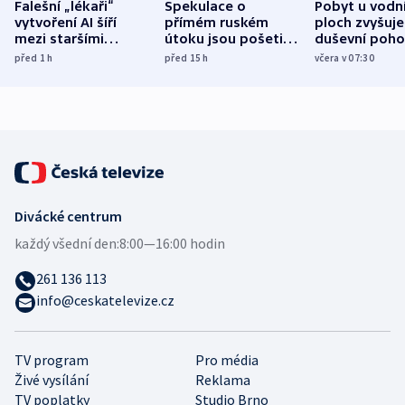
Falešní „lékaři“
Spekulace o
Pobyt u vodn
vytvoření AI šíří
přímém ruském
ploch zvyšuje
mezi staršími
útoku jsou pošetilé,
duševní poho
Poláky nebezpečné
míní estonský
ukázala
před 1
h
před 15
h
včera v 07:30
zdravotní rady
bezpečnostní
mezinárodní 
expert
Divácké centrum
každý všední den:
8:00—16:00 hodin
261 136 113
info@ceskatelevize.cz
TV program
Pro média
Živé vysílání
Reklama
TV poplatky
Studio Brno