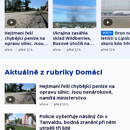
Hejtmani řeší
Ukrajina zasáhla
Dron n
VIDEO
chybějící peníze na
sklad Wildberries,
letišti u Lips
opravu silnic. Jsou
Rusové útočili na
skoro kilo trh
nenárokové, namítá
trh, hasiče či
indicie ukazuj
včera
před 11
h
včera
před 11
h
před 11
h
ministerstvo
stadion
Rusko
Aktuálně z rubriky
Domácí
Hejtmani řeší chybějící peníze na
opravu silnic. Jsou nenárokové,
namítá ministerstvo
včera
před 11
h
Policie vyšetřuje násilný čin v
Tanvaldu, bodná zranění při něm
utrpěli tři lidé