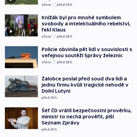
včera
před 14
h
Knížák byl pro mnohé symbolem
svobody a intelektuálního rebelství,
řekl Klaus
včera
před 18
h
Policie obvinila pět lidí v souvislosti s
veřejnou soutěží Správy železnic
včera
před 18
h
Žalobce poslal před soud dva lidi a
jednu firmu kvůli tragické nehodě v
Dolní Lutyni
před 19
h
Šéf ČD vrátil bezpečnostní prověrku,
ministr to nechá prověřit, píší
Seznam Zprávy
před 23
h