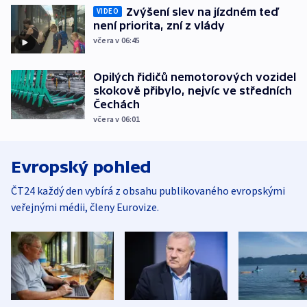
Zvýšení slev na jízdném teď
VIDEO
není priorita, zní z vlády
včera v 06:45
Opilých řidičů nemotorových vozidel
skokově přibylo, nejvíc ve středních
Čechách
včera v 06:01
Evropský pohled
ČT24 každý den vybírá z obsahu publikovaného evropskými
veřejnými médii, členy Eurovize.